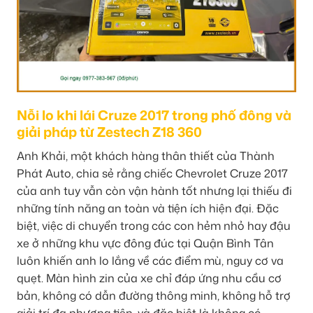
Nỗi lo khi lái Cruze 2017 trong phố đông và
giải pháp từ Zestech Z18 360
Anh Khải, một khách hàng thân thiết của Thành
Phát Auto, chia sẻ rằng chiếc Chevrolet Cruze 2017
của anh tuy vẫn còn vận hành tốt nhưng lại thiếu đi
những tính năng an toàn và tiện ích hiện đại. Đặc
biệt, việc di chuyển trong các con hẻm nhỏ hay đậu
xe ở những khu vực đông đúc tại Quận Bình Tân
luôn khiến anh lo lắng về các điểm mù, nguy cơ va
quẹt. Màn hình zin của xe chỉ đáp ứng nhu cầu cơ
bản, không có dẫn đường thông minh, không hỗ trợ
giải trí đa phương tiện, và đặc biệt là không có