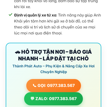
cần rời tay khỏi vô lăng, đảm bảo sự tập trung
khi lái xe.
Định vị quản lý xe từ xa
: Tính năng này giúp Anh
Khải yên tâm hơn khi gửi xe ở bãi đỗ, có thể
theo dõi vị trí và lịch sử di chuyển của xe mọi
lúc mọi nơi qua điện thoại.
🚗 HỖ TRỢ TẬN NƠI – BÁO GIÁ
NHANH – LẮP ĐẶT TẠI CHỖ
Thành Phát Auto – Phụ Kiện & Nâng Cấp Xe Hơi
Chuyên Nghiệp
📞 GỌI: 0977.383.567
💬 ZALO: 0977.383.567