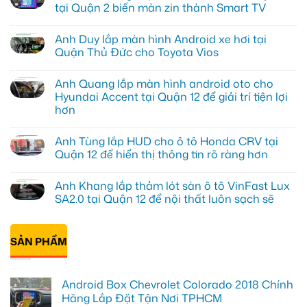
tại Quận 2 biến màn zin thành Smart TV
Không
có
Anh Duy lắp màn hình Android xe hơi tại
bình
luận
Quận Thủ Đức cho Toyota Vios
ở
Chị
Không
Diễm
có
Anh Quang lắp màn hình android oto cho
nâng
bình
cấp
luận
Hyundai Accent tại Quận 12 để giải trí tiện lợi
Android
ở
hơn
box
Anh
xe
Duy
Không
Geely
lắp
có
EX2
màn
Anh Tùng lắp HUD cho ô tô Honda CRV tại
bình
tại
hình
luận
Quận 12 để hiển thị thông tin rõ ràng hơn
Quận
Android
ở
2
xe
Anh
Không
biến
hơi
Quang
có
màn
tại
Anh Khang lắp thảm lót sàn ô tô VinFast Lux
lắp
bình
zin
Quận
màn
luận
SA2.0 tại Quận 12 để nội thất luôn sạch sẽ
thành
Thủ
hình
ở
Smart
Đức
android
Anh
Không
TV
cho
oto
Tùng
có
Toyota
cho
lắp
bình
Vios
Hyundai
HUD
SẢN PHẨM
luận
Accent
cho
ở
tại
ô
Anh
Quận
tô
Khang
12
Honda
lắp
Android Box Chevrolet Colorado 2018 Chính
để
CRV
thảm
giải
tại
lót
Hãng Lắp Đặt Tận Nơi TPHCM
trí
Quận
sàn