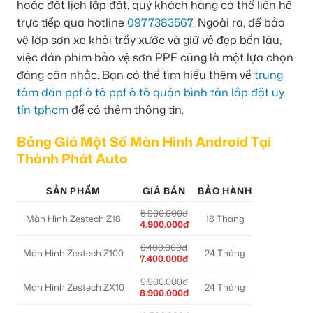
hoặc đặt lịch lắp đặt, quý khách hàng có thể liên hệ
trực tiếp qua hotline
0977383567
. Ngoài ra, để bảo
vệ lớp sơn xe khỏi trầy xước và giữ vẻ đẹp bền lâu,
việc dán phim bảo vệ sơn PPF cũng là một lựa chọn
đáng cân nhắc. Bạn có thể tìm hiểu thêm về
trung
tâm dán ppf ô tô ppf ô tô quận bình tân lắp đặt uy
tín tphcm
để có thêm thông tin.
Bảng Giá Một Số Màn Hình Android Tại
Thành Phát Auto
SẢN PHẨM
GIÁ BÁN
BẢO HÀNH
5.900.000đ
Màn Hình Zestech Z18
18 Tháng
4.900.000đ
8.400.000đ
Màn Hình Zestech Z100
24 Tháng
7.400.000đ
9.900.000đ
Màn Hình Zestech ZX10
24 Tháng
8.900.000đ