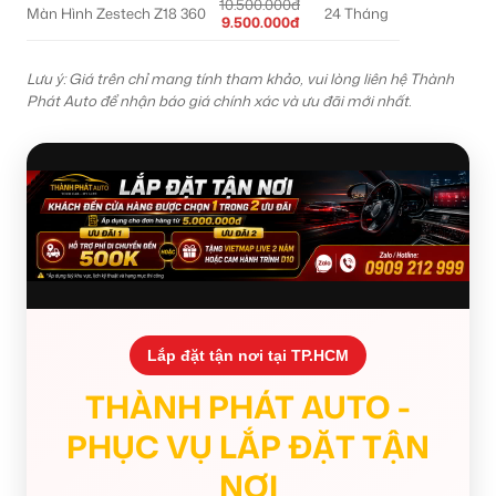
10.500.000đ
Màn Hình Zestech Z18 360
24 Tháng
9.500.000đ
Lưu ý: Giá trên chỉ mang tính tham khảo, vui lòng liên hệ Thành
Phát Auto để nhận báo giá chính xác và ưu đãi mới nhất.
Lắp đặt tận nơi tại TP.HCM
THÀNH PHÁT AUTO -
PHỤC VỤ LẮP ĐẶT TẬN
NƠI