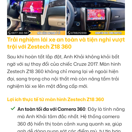
Trải nghiệm lái xe an toàn và tiện nghi vượt
trội với Zestech Z18 360
Sau khi hoàn tất lắp đặt, Anh Khải không khỏi bất
ngờ với sự thay đổi của chiếc Cruze 2017. Màn hình
Zestech Z18 360 không chỉ mang lại vẻ ngoài hiện
đại, sang trọng cho nội thất mà còn nâng tầm trải
nghiệm lái xe lên một đẳng cấp mới.
Lợi ích thực tế từ màn hình Zestech Z18 360
An toàn tối đa với Camera 360
: Đây là tính năng
mà Anh Khải tâm đắc nhất. Hệ thống camera
360 độ hiển thị toàn cảnh xung quanh xe, giúp
anh dễ dàng quan sát các điểm mù, tự tin hơn