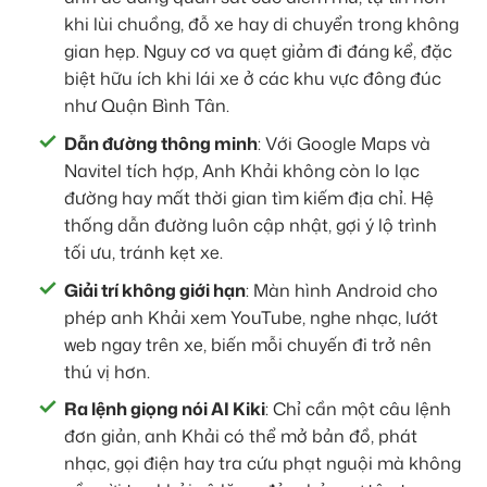
khi lùi chuồng, đỗ xe hay di chuyển trong không
gian hẹp. Nguy cơ va quẹt giảm đi đáng kể, đặc
biệt hữu ích khi lái xe ở các khu vực đông đúc
như Quận Bình Tân.
Dẫn đường thông minh
: Với Google Maps và
Navitel tích hợp, Anh Khải không còn lo lạc
đường hay mất thời gian tìm kiếm địa chỉ. Hệ
thống dẫn đường luôn cập nhật, gợi ý lộ trình
tối ưu, tránh kẹt xe.
Giải trí không giới hạn
: Màn hình Android cho
phép anh Khải xem YouTube, nghe nhạc, lướt
web ngay trên xe, biến mỗi chuyến đi trở nên
thú vị hơn.
Ra lệnh giọng nói AI Kiki
: Chỉ cần một câu lệnh
đơn giản, anh Khải có thể mở bản đồ, phát
nhạc, gọi điện hay tra cứu phạt nguội mà không