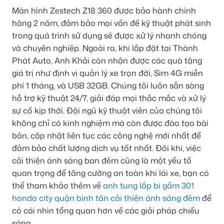
Màn hình Zestech Z18 360 được bảo hành chính
hãng 2 năm, đảm bảo mọi vấn đề kỹ thuật phát sinh
trong quá trình sử dụng sẽ được xử lý nhanh chóng
và chuyên nghiệp. Ngoài ra, khi lắp đặt tại Thành
Phát Auto, Anh Khải còn nhận được các quà tặng
giá trị như định vị quản lý xe trọn đời, Sim 4G miễn
phí 1 tháng, và USB 32GB. Chúng tôi luôn sẵn sàng
hỗ trợ kỹ thuật 24/7, giải đáp mọi thắc mắc và xử lý
sự cố kịp thời. Đội ngũ kỹ thuật viên của chúng tôi
không chỉ có kinh nghiệm mà còn được đào tạo bài
bản, cập nhật liên tục các công nghệ mới nhất để
đảm bảo chất lượng dịch vụ tốt nhất. Đôi khi, việc
cải thiện ánh sáng ban đêm cũng là một yếu tố
quan trọng để tăng cường an toàn khi lái xe, bạn có
thể tham khảo thêm về
anh tung lắp bi gầm 301
honda city quận bình tân cải thiện ánh sáng đêm
để
có cái nhìn tổng quan hơn về các giải pháp chiếu
sáng.