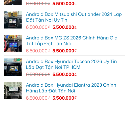
tiện
12
ô
6.500.000
₫
5.500.000
₫
lợi
để
tô
hơn
hiển
VinFast
thị
Lux
Android Box Mitsubishi Outlander 2024 Lắp
thông
SA2.0
Đặt Tận Nơi Uy Tín
tin
tại
rõ
Quận
6.500.000
₫
5.500.000
₫
ràng
12
hơn
để
nội
Android Box MG ZS 2026 Chính Hãng Giá
thất
Tốt Lắp Đặt Tận Nơi
luôn
sạch
6.500.000
₫
5.500.000
₫
sẽ
Android Box Hyundai Tucson 2026 Uy Tín
Lắp Đặt Tận Nơi TPHCM
6.500.000
₫
5.500.000
₫
Android Box Hyundai Elantra 2023 Chính
Hãng Lắp Đặt Tận Nơi
6.500.000
₫
5.500.000
₫