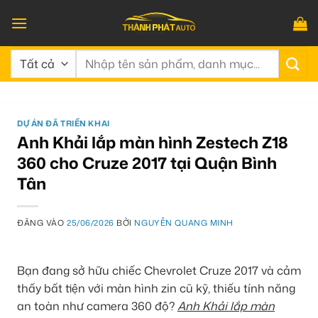
Bỏ
qua
nội
Tìm
dung
kiếm:
DỰ ÁN ĐÃ TRIỂN KHAI
Anh Khải lắp màn hình Zestech Z18
360 cho Cruze 2017 tại Quận Bình
Tân
ĐĂNG VÀO
25/06/2026
BỞI
NGUYỄN QUANG MINH
Bạn đang sở hữu chiếc Chevrolet Cruze 2017 và cảm
thấy bất tiện với màn hình zin cũ kỹ, thiếu tính năng
an toàn như camera 360 độ?
Anh Khải lắp màn