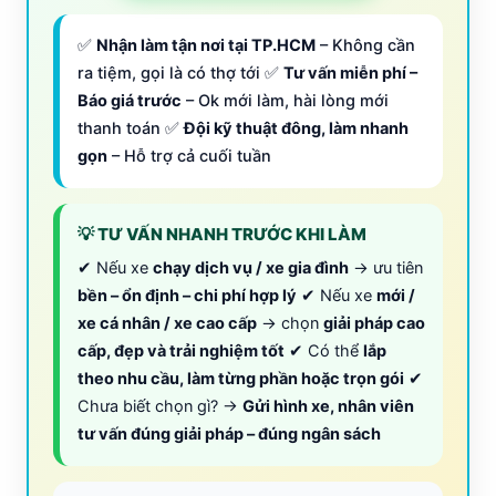
✅
Nhận làm tận nơi tại TP.HCM
– Không cần
ra tiệm, gọi là có thợ tới ✅
Tư vấn miễn phí –
Báo giá trước
– Ok mới làm, hài lòng mới
thanh toán ✅
Đội kỹ thuật đông, làm nhanh
gọn
– Hỗ trợ cả cuối tuần
💡 TƯ VẤN NHANH TRƯỚC KHI LÀM
✔ Nếu xe
chạy dịch vụ / xe gia đình
→ ưu tiên
bền – ổn định – chi phí hợp lý
✔ Nếu xe
mới /
xe cá nhân / xe cao cấp
→ chọn
giải pháp cao
cấp, đẹp và trải nghiệm tốt
✔ Có thể
lắp
theo nhu cầu, làm từng phần hoặc trọn gói
✔
Chưa biết chọn gì? →
Gửi hình xe, nhân viên
tư vấn đúng giải pháp – đúng ngân sách