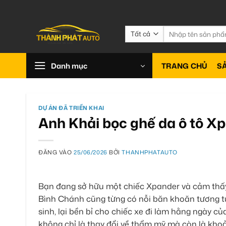
Bỏ
qua
nội
Tìm
kiếm:
dung
Danh mục
TRANG CHỦ
S
DỰ ÁN ĐÃ TRIỂN KHAI
Anh Khải bọc ghế da ô tô X
ĐĂNG VÀO
25/06/2026
BỞI
THANHPHATAUTO
Bạn đang sở hữu một chiếc Xpander và cảm thấy
Bình Chánh cũng từng có nỗi băn khoăn tương tự
sinh, lại bền bỉ cho chiếc xe đi làm hằng ngày c
không chỉ là thay đổi về thẩm mỹ mà còn là khoản