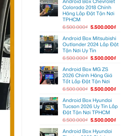
Android Box Chevrolet
Android
để
đường
box
xem
Colorado 2018 Chính
xe
Youtube
Hãng Lắp Đặt Tận Nơi
Geely
EX2
TPHCM
tại
Quận
6.500.000
₫
5.500.000
₫
Gò
Vấp
để
Android Box Mitsubishi
xem
Outlander 2024 Lắp Đặt
YouTube
và
Tận Nơi Uy Tín
dẫn
đường
6.500.000
₫
5.500.000
₫
Android Box MG ZS
2026 Chính Hãng Giá
Tốt Lắp Đặt Tận Nơi
6.500.000
₫
5.500.000
₫
Android Box Hyundai
Tucson 2026 Uy Tín Lắp
Đặt Tận Nơi TPHCM
6.500.000
₫
5.500.000
₫
Android Box Hyundai