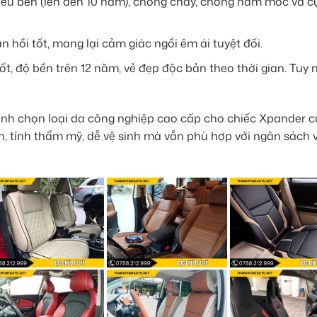
êu bền (lên đến 10 năm), chống cháy, chống nấm mốc và c
hồi tốt, mang lại cảm giác ngồi êm ái tuyệt đối.
t, độ bền trên 12 năm, vẻ đẹp độc bản theo thời gian. Tuy n
 định chọn loại da công nghiệp cao cấp cho chiếc Xpander 
n, tính thẩm mỹ, dễ vệ sinh mà vẫn phù hợp với ngân sách 