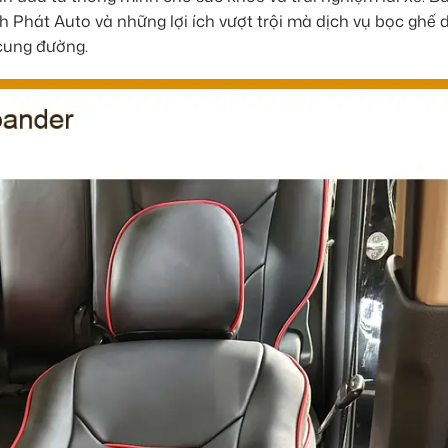
h Phát Auto và những lợi ích vượt trội mà dịch vụ bọc ghế 
 cung đường.