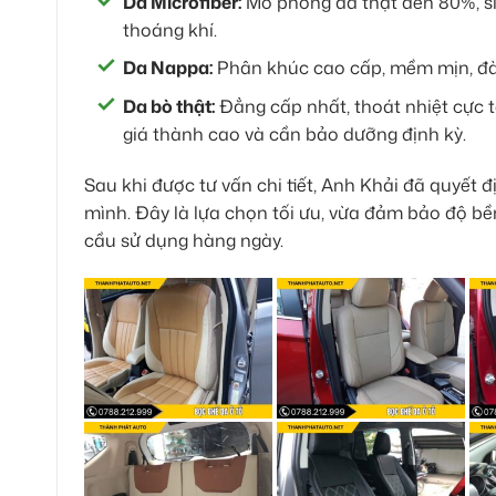
Da Microfiber:
Mô phỏng da thật đến 80%, si
thoáng khí.
Da Nappa:
Phân khúc cao cấp, mềm mịn, đàn 
Da bò thật:
Đẳng cấp nhất, thoát nhiệt cực tố
giá thành cao và cần bảo dưỡng định kỳ.
Sau khi được tư vấn chi tiết, Anh Khải đã quyết
mình. Đây là lựa chọn tối ưu, vừa đảm bảo độ bề
cầu sử dụng hàng ngày.