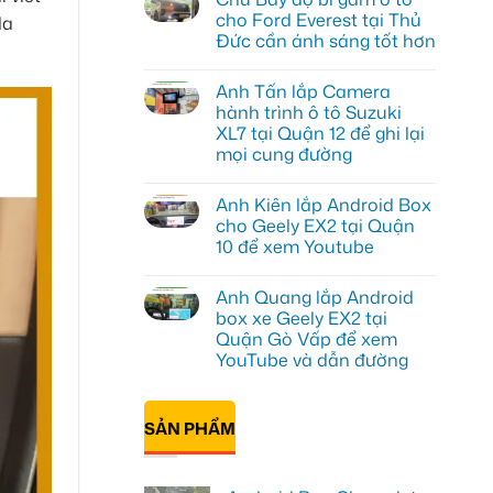
luận
cho Ford Everest tại Thủ
da
ở
Đức cần ánh sáng tốt hơn
Anh
Đạt
Không
lắp
có
Android
Anh Tấn lắp Camera
bình
box
luận
hành trình ô tô Suzuki
Geely
ở
EX2
XL7 tại Quận 12 để ghi lại
Chú
tại
Bảy
mọi cung đường
Quận
độ
1,
bi
Không
nâng
gầm
có
cấp
Anh Kiên lắp Android Box
ô
bình
giải
tô
luận
cho Geely EX2 tại Quận
trí
ở
cho
10 để xem Youtube
Anh
Ford
Tấn
Everest
Không
lắp
tại
có
Camera
Thủ
Anh Quang lắp Android
bình
hành
Đức
luận
box xe Geely EX2 tại
trình
cần
ở
ô
ánh
Quận Gò Vấp để xem
Anh
tô
sáng
Kiên
YouTube và dẫn đường
Suzuki
tốt
lắp
XL7
hơn
Android
Không
tại
Box
có
Quận
cho
bình
12
SẢN PHẨM
Geely
luận
để
ở
EX2
ghi
Anh
tại
lại
Quang
Quận
mọi
lắp
10
cung