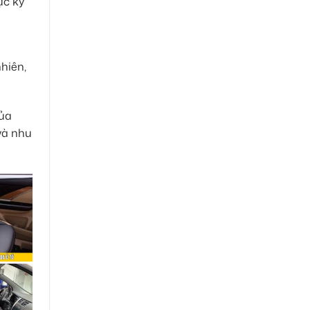
ực kỳ
hiên,
của
và nhu