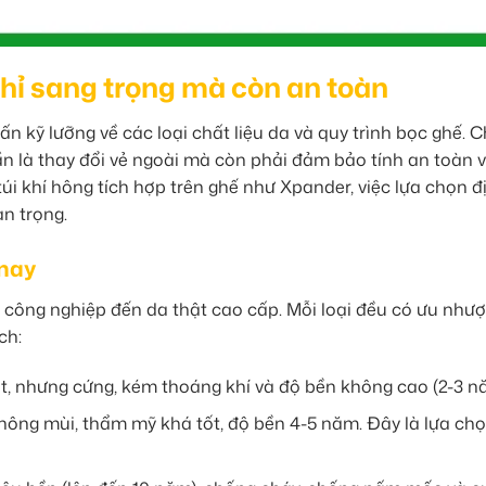
hỉ sang trọng mà còn an toàn
n kỹ lưỡng về các loại chất liệu da và quy trình bọc ghế. 
uần là thay đổi vẻ ngoài mà còn phải đảm bảo tính an toàn 
túi khí hông tích hợp trên ghế như Xpander, việc lựa chọn đ
n trọng.
 nay
a công nghiệp đến da thật cao cấp. Mỗi loại đều có ưu như
ch:
t, nhưng cứng, kém thoáng khí và độ bền không cao (2-3 n
hông mùi, thẩm mỹ khá tốt, độ bền 4-5 năm. Đây là lựa ch