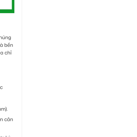
Chúng
và bền
ịa chỉ
ợc
ăm).
ọn cân