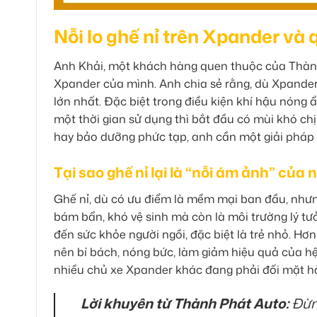
Nỗi lo ghế nỉ trên Xpander và
Anh Khải, một khách hàng quen thuộc của Thành
Xpander của mình. Anh chia sẻ rằng, dù Xpander 
lớn nhất. Đặc biệt trong điều kiện khí hậu nóng 
một thời gian sử dụng thì bắt đầu có mùi khó ch
hay bảo dưỡng phức tạp, anh cần một giải pháp ổ
Tại sao ghế nỉ lại là “nỗi ám ảnh” của 
Ghế nỉ, dù có ưu điểm là mềm mại ban đầu, nhưng
bám bẩn, khó vệ sinh mà còn là môi trường lý tư
đến sức khỏe người ngồi, đặc biệt là trẻ nhỏ. Hơ
nên bí bách, nóng bức, làm giảm hiệu quả của h
nhiều chủ xe Xpander khác đang phải đối mặt h
Lời khuyên từ Thành Phát Auto:
Đừng