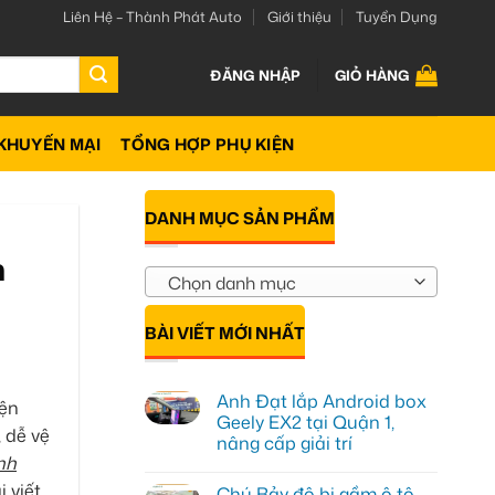
Liên Hệ – Thành Phát Auto
Giới thiệu
Tuyển Dụng
ĐĂNG NHẬP
GIỎ HÀNG
KHUYẾN MẠI
TỔNG HỢP PHỤ KIỆN
DANH MỤC SẢN PHẨM
h
Chọn danh mục
BÀI VIẾT MỚI NHẤT
Anh Đạt lắp Android box
yện
Geely EX2 tại Quận 1,
 dễ vệ
nâng cấp giải trí
nh
Không
có
 viết
Chú Bảy độ bi gầm ô tô
bình