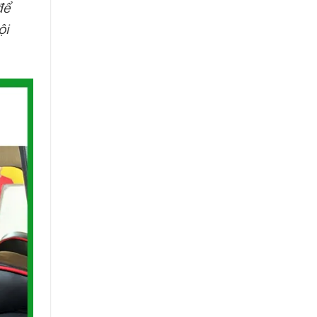
để
ội