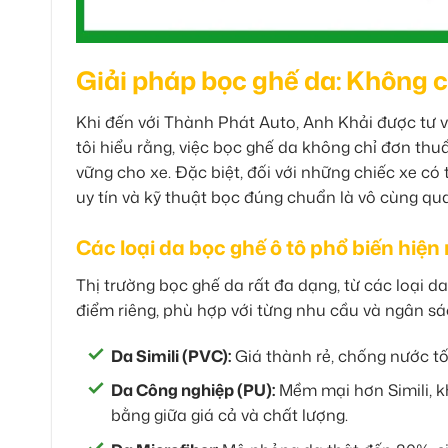
Giải pháp bọc ghế da: Không c
Khi đến với Thành Phát Auto, Anh Khải được tư vấ
tôi hiểu rằng, việc bọc ghế da không chỉ đơn th
vững cho xe. Đặc biệt, đối với những chiếc xe có 
uy tín và kỹ thuật bọc đúng chuẩn là vô cùng qua
Các loại da bọc ghế ô tô phổ biến hiện
Thị trường bọc ghế da rất đa dạng, từ các loại d
điểm riêng, phù hợp với từng nhu cầu và ngân sá
Da Simili (PVC):
Giá thành rẻ, chống nước tố
Da Công nghiệp (PU):
Mềm mại hơn Simili, k
bằng giữa giá cả và chất lượng.