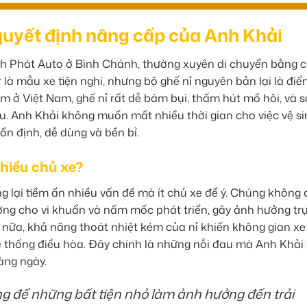
 quyết định nâng cấp của Anh Khải
 Phát Auto ở Bình Chánh, thường xuyên di chuyển bằng c
là mẫu xe tiện nghi, nhưng bộ ghế nỉ nguyên bản lại là điể
ẩm ở Việt Nam, ghế nỉ rất dễ bám bụi, thấm hút mồ hôi, và 
ịu. Anh Khải không muốn mất nhiều thời gian cho việc vệ s
n định, dễ dùng và bền bỉ.
nhiều chủ xe?
 lại tiềm ẩn nhiều vấn đề mà ít chủ xe để ý. Chúng không 
ởng cho vi khuẩn và nấm mốc phát triển, gây ảnh hưởng trự
n nữa, khả năng thoát nhiệt kém của nỉ khiến không gian xe
ệ thống điều hòa. Đây chính là những nỗi đau mà Anh Khải
àng ngày.
 để những bất tiện nhỏ làm ảnh hưởng đến trải