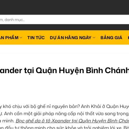
ẢN PHẨM
TIN TỨC
DỰ ÁN HẰNG NGÀY
BẢNG GIÁ
pander tại Quận Huyện Bình Chán
 khó chịu với bộ ghế nỉ nguyên bản? Anh Khải ở Quận Hu
. Anh cần một giải pháp nâng cấp nội thất vừa sang trọng,
ủa mình.
Bọc ghế da ô tô Xpander tại Quận Huyện Bình Chá
 đầu tư thông minh cho sức khỏe và trải nghiệm lái xe. Bài