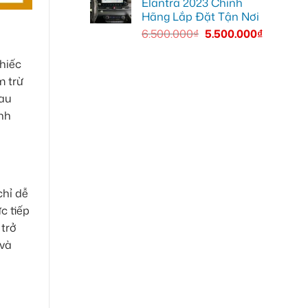
Elantra 2023 Chính
Hãng Lắp Đặt Tận Nơi
6.500.000
₫
5.500.000
₫
hiếc
m trừ
sau
inh
chỉ dễ
c tiếp
 trở
 và