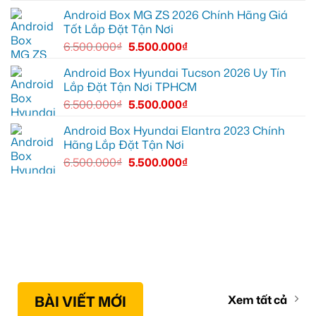
nghiệm
Android Box MG ZS 2026 Chính Hãng Giá
giải
Tốt Lắp Đặt Tận Nơi
trí
6.500.000
₫
5.500.000
₫
Android Box Hyundai Tucson 2026 Uy Tín
Lắp Đặt Tận Nơi TPHCM
6.500.000
₫
5.500.000
₫
Android Box Hyundai Elantra 2023 Chính
Hãng Lắp Đặt Tận Nơi
6.500.000
₫
5.500.000
₫
BÀI VIẾT MỚI
Xem tất cả