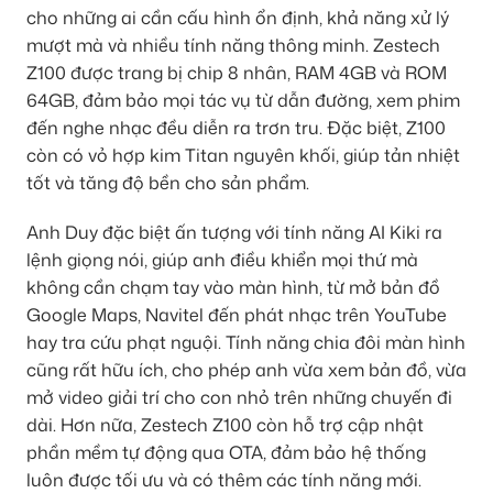
cho những ai cần cấu hình ổn định, khả năng xử lý
mượt mà và nhiều tính năng thông minh. Zestech
Z100 được trang bị chip 8 nhân, RAM 4GB và ROM
64GB, đảm bảo mọi tác vụ từ dẫn đường, xem phim
đến nghe nhạc đều diễn ra trơn tru. Đặc biệt, Z100
còn có vỏ hợp kim Titan nguyên khối, giúp tản nhiệt
tốt và tăng độ bền cho sản phẩm.
Anh Duy đặc biệt ấn tượng với tính năng AI Kiki ra
lệnh giọng nói, giúp anh điều khiển mọi thứ mà
không cần chạm tay vào màn hình, từ mở bản đồ
Google Maps, Navitel đến phát nhạc trên YouTube
hay tra cứu phạt nguội. Tính năng chia đôi màn hình
cũng rất hữu ích, cho phép anh vừa xem bản đồ, vừa
mở video giải trí cho con nhỏ trên những chuyến đi
dài. Hơn nữa, Zestech Z100 còn hỗ trợ cập nhật
phần mềm tự động qua OTA, đảm bảo hệ thống
luôn được tối ưu và có thêm các tính năng mới.