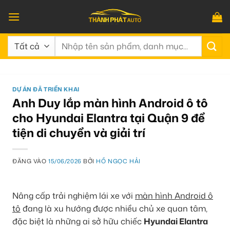
Bỏ
qua
nội
Tìm
dung
kiếm:
DỰ ÁN ĐÃ TRIỂN KHAI
Anh Duy lắp màn hình Android ô tô
cho Hyundai Elantra tại Quận 9 để
tiện di chuyển và giải trí
ĐĂNG VÀO
15/06/2026
BỞI
HỒ NGỌC HẢI
Nâng cấp trải nghiệm lái xe với
màn hình Android ô
tô
đang là xu hướng được nhiều chủ xe quan tâm,
đặc biệt là những ai sở hữu chiếc
Hyundai Elantra