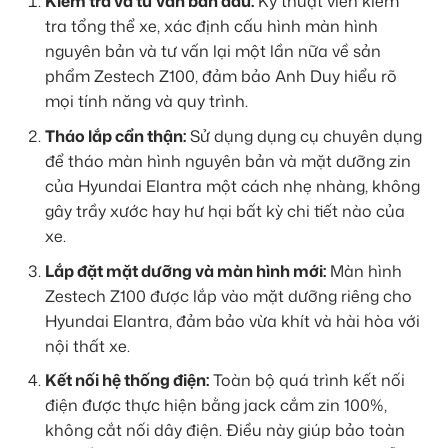
Kiểm tra và tư vấn ban đầu:
Kỹ thuật viên kiểm
tra tổng thể xe, xác định cấu hình màn hình
nguyên bản và tư vấn lại một lần nữa về sản
phẩm Zestech Z100, đảm bảo Anh Duy hiểu rõ
mọi tính năng và quy trình.
Tháo lắp cẩn thận:
Sử dụng dụng cụ chuyên dụng
để tháo màn hình nguyên bản và mặt dưỡng zin
của Hyundai Elantra một cách nhẹ nhàng, không
gây trầy xước hay hư hại bất kỳ chi tiết nào của
xe.
Lắp đặt mặt dưỡng và màn hình mới:
Màn hình
Zestech Z100 được lắp vào mặt dưỡng riêng cho
Hyundai Elantra, đảm bảo vừa khít và hài hòa với
nội thất xe.
Kết nối hệ thống điện:
Toàn bộ quá trình kết nối
điện được thực hiện bằng jack cắm zin 100%,
không cắt nối dây điện. Điều này giúp bảo toàn