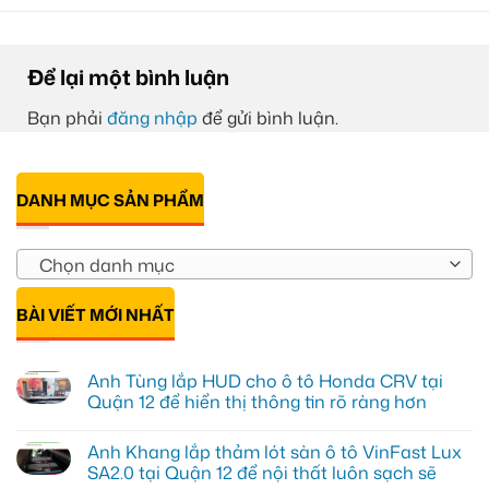
Để lại một bình luận
Bạn phải
đăng nhập
để gửi bình luận.
DANH MỤC SẢN PHẨM
Chọn danh mục
BÀI VIẾT MỚI NHẤT
Anh Tùng lắp HUD cho ô tô Honda CRV tại
Quận 12 để hiển thị thông tin rõ ràng hơn
Không
có
Anh Khang lắp thảm lót sàn ô tô VinFast Lux
bình
luận
SA2.0 tại Quận 12 để nội thất luôn sạch sẽ
ở