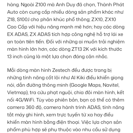
hàng. Ngoài Z100 mà Anh Duy đã chọn, Thành Phát
Auto còn cung cấp nhiều dòng sản phẩm khác như
Z18, S100J cho phân khúc phổ thông; ZX10, ZX10
Cao Cấp với hiệu năng mạnh mẽ hơn; hay các dòng
EX ADAS, ZX ADAS tích hợp công nghệ hỗ trợ lái xe
an toàn tiên tiến. Đối với những ai muốn trải nghiệm
màn hình lớn hơn, các dòng ZT13 2K với kích thước
13 inch cũng là một lựa chọn đáng cân nhắc.
Mỗi dòng màn hình Zestech đều được trang bị
những tính năng cốt lõi như AI Kiki điều khiển giọng
nói, dẫn đường thông minh (Google Maps, Navitel,
Vietmap), tra cứu phạt nguội, chia đôi màn hình, kết
nối 4G/WiFi. Tùy vào phiên bản, bạn có thể có thêm
camera 360 độ, camera hành trình ADAS, tính năng
tắt máy ghi hình, xem trực tuyến từ xa hay điều
khiển màn hình bằng điện thoại. Việc lựa chọn sản
phẩm phù hợp sẽ phụ thuộc vào nhu cầu sử dụng