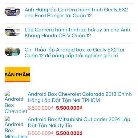
Anh
Không
Tùng
có
Anh Hưng lắp Camera hành trình Geely EX2
lắp
bình
HUD
luận
cho Ford Ranger tại Quận 12
cho
ở
ô
Anh
Không
tô
Khang
có
Lắp Camera hành trình xe hơi uy tín cho Anh
Honda
lắp
bình
CRV
thảm
luận
Khang Honda CR-V Quận 12
tại
lót
ở
Quận
sàn
Anh
Không
12
ô
Hưng
có
Chị Thảo lắp Android box xe Geely EX2 tại
để
tô
lắp
bình
hiển
VinFast
Camera
luận
Quận 12 để nâng cấp trải nghiệm giải trí
thị
Lux
hành
ở
thông
SA2.0
trình
Lắp
Không
tin
tại
Geely
Camera
có
rõ
Quận
EX2
hành
bình
ràng
12
cho
trình
SẢN PHẨM
luận
hơn
để
Ford
xe
ở
nội
Ranger
hơi
Chị
thất
tại
uy
Thảo
luôn
Quận
tín
lắp
Android Box Chevrolet Colorado 2018 Chính
sạch
12
cho
Android
sẽ
Anh
box
Hãng Lắp Đặt Tận Nơi TPHCM
Khang
xe
Honda
Geely
6.500.000
₫
5.500.000
₫
CR-
EX2
V
tại
Quận
Quận
Android Box Mitsubishi Outlander 2024 Lắp
12
12
Đặt Tận Nơi Uy Tín
để
nâng
6.500.000
₫
5.500.000
₫
cấp
trải