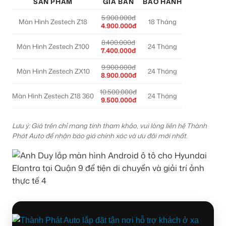
SẢN PHẨM
GIÁ BÁN
BẢO HÀNH
5.900.000đ
Màn Hình Zestech Z18
18 Tháng
4.900.000đ
8.400.000đ
Màn Hình Zestech Z100
24 Tháng
7.400.000đ
9.900.000đ
Màn Hình Zestech ZX10
24 Tháng
8.900.000đ
10.500.000đ
Màn Hình Zestech Z18 360
24 Tháng
9.500.000đ
Lưu ý: Giá trên chỉ mang tính tham khảo, vui lòng liên hệ Thành
Phát Auto để nhận báo giá chính xác và ưu đãi mới nhất.