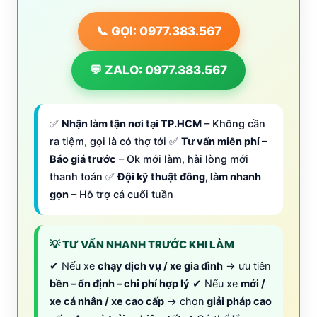
📞 GỌI: 0977.383.567
💬 ZALO: 0977.383.567
✅
Nhận làm tận nơi tại TP.HCM
– Không cần
ra tiệm, gọi là có thợ tới ✅
Tư vấn miễn phí –
Báo giá trước
– Ok mới làm, hài lòng mới
thanh toán ✅
Đội kỹ thuật đông, làm nhanh
gọn
– Hỗ trợ cả cuối tuần
💡 TƯ VẤN NHANH TRƯỚC KHI LÀM
✔ Nếu xe
chạy dịch vụ / xe gia đình
→ ưu tiên
bền – ổn định – chi phí hợp lý
✔ Nếu xe
mới /
xe cá nhân / xe cao cấp
→ chọn
giải pháp cao