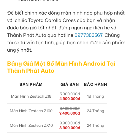
Để biết chính xác dòng màn hình nào phù hợp nhất
với chiếc Toyota Corolla Cross của bạn và nhận
được báo giá tốt nhất, đừng ngần ngại liên hệ với
Thành Phát Auto qua hotline
0977383567
. Chúng
tôi sẽ tư vấn tận tình, giúp bạn chọn được sản phẩm
ưng ý nhất.
Bảng Giá Một Số Màn Hình Android Tại
Thành Phát Auto
SẢN PHẨM
GIÁ BÁN
BẢO HÀNH
5.900.000đ
Màn Hình Zestech Z18
18 Tháng
4.900.000đ
8.400.000đ
Màn Hình Zestech Z100
24 Tháng
7.400.000đ
9.900.000đ
Màn Hình Zestech ZX10
24 Tháng
8.900.000đ