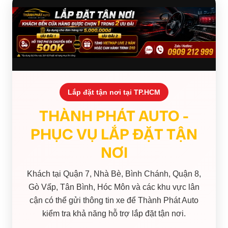
Lắp đặt tận nơi tại TP.HCM
THÀNH PHÁT AUTO -
PHỤC VỤ LẮP ĐẶT TẬN
NƠI
Khách tại Quận 7, Nhà Bè, Bình Chánh, Quận 8,
Gò Vấp, Tân Bình, Hóc Môn và các khu vực lân
cận có thể gửi thông tin xe để Thành Phát Auto
kiểm tra khả năng hỗ trợ lắp đặt tận nơi.