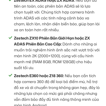
Zestech EX ADAS hoặc ZX ADAS:
Nếu bạn ưu
tiên an toàn, các phiên bản ADAS sẽ là lựa
chọn tuyệt vời. Chúng tích hợp camera hành
trình ADAS với các tính năng cảnh báo va
chạm, lệch làn, nhận diện biển báo, giúp bạn lái
xe an toàn hơn rất nhiều.
Zestech ZX10 Phiên Bản Giới Hạn hoặc ZX
ADAS Phiên Bản Cao Cấp:
Dành cho những ai
muốn trải nghiệm hình ảnh sắc nét vượt trội với
màn hình 2K (2000×1200), cùng với cấu hình
mạnh mẽ (RAM 8GB, ROM 128GB) cho hiệu
suất tối ưu.
Zestech E360 hoặc Z18 360:
Nếu bạn cần tích
hợp camera 360 độ để loại bỏ điểm mù, hỗ trợ
đỗ xe và di chuyển trong không gian hẹp, đây là
những lựa chọn có mức giá phải chăng nhưng
vẫn đảm bảo đầy đủ tính năng thông minh của
màn hình Android.