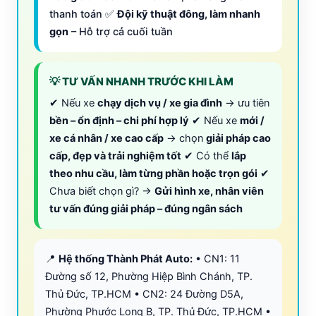
thanh toán ✅
Đội kỹ thuật đông, làm nhanh
gọn
– Hỗ trợ cả cuối tuần
💡 TƯ VẤN NHANH TRƯỚC KHI LÀM
✔ Nếu xe
chạy dịch vụ / xe gia đình
→ ưu tiên
bền – ổn định – chi phí hợp lý
✔ Nếu xe
mới /
xe cá nhân / xe cao cấp
→ chọn
giải pháp cao
cấp, đẹp và trải nghiệm tốt
✔ Có thể
lắp
theo nhu cầu, làm từng phần hoặc trọn gói
✔
Chưa biết chọn gì? →
Gửi hình xe, nhân viên
tư vấn đúng giải pháp – đúng ngân sách
📍
Hệ thống Thành Phát Auto:
• CN1: 11
Đường số 12, Phường Hiệp Bình Chánh, TP.
Thủ Đức, TP.HCM • CN2: 24 Đường D5A,
Phường Phước Long B, TP. Thủ Đức, TP.HCM •