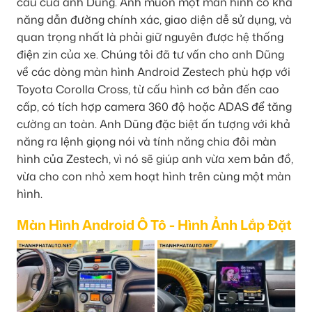
cầu của anh Dũng. Anh muốn một màn hình có khả
năng dẫn đường chính xác, giao diện dễ sử dụng, và
quan trọng nhất là phải giữ nguyên được hệ thống
điện zin của xe. Chúng tôi đã tư vấn cho anh Dũng
về các dòng màn hình Android Zestech phù hợp với
Toyota Corolla Cross, từ cấu hình cơ bản đến cao
cấp, có tích hợp camera 360 độ hoặc ADAS để tăng
cường an toàn. Anh Dũng đặc biệt ấn tượng với khả
năng ra lệnh giọng nói và tính năng chia đôi màn
hình của Zestech, vì nó sẽ giúp anh vừa xem bản đồ,
vừa cho con nhỏ xem hoạt hình trên cùng một màn
hình.
Màn Hình Android Ô Tô - Hình Ảnh Lắp Đặt