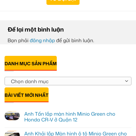
Để lại một bình luận
Bạn phải
đăng nhập
để gửi bình luận.
DANH MỤC SẢN PHẨM
Chọn danh mục
BÀI VIẾT MỚI NHẤT
Anh Tấn lắp màn hình Minio Green cho
Honda CR-V ở Quận 12
Không
có
Anh Khải lắp Màn hình ô tô Minio Green cho
bình