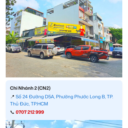
Chi Nhánh 2 (CN2)
📍
Số 24 Đường D5A, Phường Phước Long B, TP.
Thủ Đức, TP.HCM
📞
0707 212 999