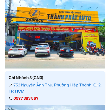
Chi Nhánh 3 (CN3)
📍
753 Nguyễn Ảnh Thủ, Phường Hiệp Thành, Q.12,
TP. HCM
📞
0977 383 567