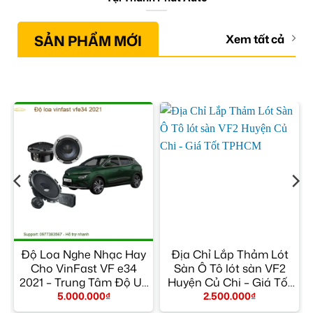
SẢN PHẨM MỚI
Xem tất cả
Độ Loa Nghe Nhạc Hay
Địa Chỉ Lắp Thảm Lót
g
Cho VinFast VF e34
Sàn Ô Tô lót sàn VF2
2021 – Trung Tâm Độ Uy
Huyện Củ Chi – Giá Tốt
Tín TPHCM
TPHCM
5.000.000
₫
2.500.000
₫