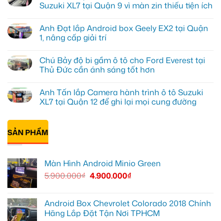
luận
Suzuki XL7 tại Quận 9 vì màn zin thiếu tiện ích
ở
Anh
Không
Tấn
có
Anh Đạt lắp Android box Geely EX2 tại Quận
lắp
bình
màn
luận
1, nâng cấp giải trí
hình
ở
Minio
Anh
Không
Green
Khải
có
Chú Bảy độ bi gầm ô tô cho Ford Everest tại
cho
lắp
bình
Honda
Màn
luận
Thủ Đức cần ánh sáng tốt hơn
CR-
hình
ở
V
ô
Anh
Không
ở
tô
Đạt
có
Anh Tấn lắp Camera hành trình ô tô Suzuki
Quận
Minio
lắp
bình
12
Green
Android
luận
XL7 tại Quận 12 để ghi lại mọi cung đường
cho
box
ở
Suzuki
Geely
Chú
Không
XL7
EX2
Bảy
có
tại
tại
độ
bình
Quận
Quận
bi
SẢN PHẨM
luận
9
1,
gầm
ở
vì
nâng
ô
Anh
màn
cấp
tô
Tấn
zin
giải
cho
lắp
Màn Hình Android Minio Green
thiếu
trí
Ford
Camera
tiện
Everest
hành
5.900.000
₫
4.900.000
₫
ích
tại
trình
Thủ
ô
Đức
tô
cần
Suzuki
ánh
XL7
Android Box Chevrolet Colorado 2018 Chính
sáng
tại
Hãng Lắp Đặt Tận Nơi TPHCM
tốt
Quận
hơn
12