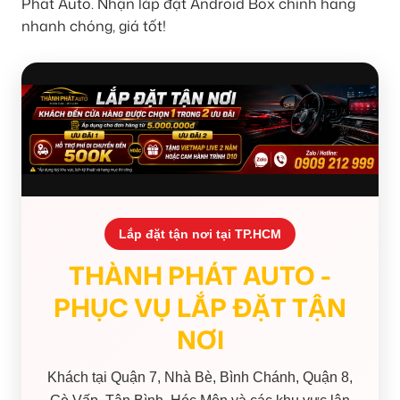
Phát Auto. Nhận lắp đặt Android Box chính hãng
nhanh chóng, giá tốt!
Lắp đặt tận nơi tại TP.HCM
THÀNH PHÁT AUTO -
PHỤC VỤ LẮP ĐẶT TẬN
NƠI
Khách tại Quận 7, Nhà Bè, Bình Chánh, Quận 8,