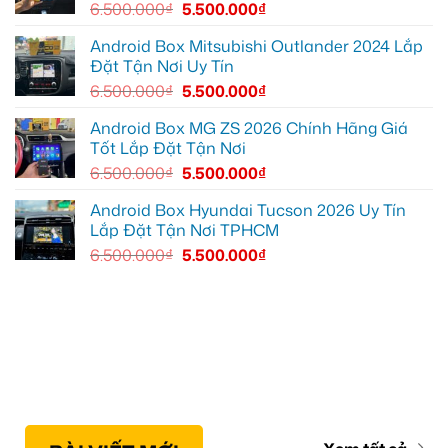
6.500.000
₫
5.500.000
₫
để
ghi
lại
Android Box Mitsubishi Outlander 2024 Lắp
mọi
Đặt Tận Nơi Uy Tín
cung
đường
6.500.000
₫
5.500.000
₫
Android Box MG ZS 2026 Chính Hãng Giá
Tốt Lắp Đặt Tận Nơi
6.500.000
₫
5.500.000
₫
Android Box Hyundai Tucson 2026 Uy Tín
Lắp Đặt Tận Nơi TPHCM
6.500.000
₫
5.500.000
₫