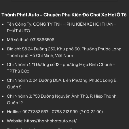
Thành Phát Auto – Chuyên Phụ Kiện Đồ Chơi Xe Hơi Ô Tô
Tên Công Ty: CÔNG TY TNHH PHỤ KIỆN XE HƠI THÀNH
PHÁT AUTO
Mã số thuế: 0318866506
Địa chỉ: Số 24 Đường 250, Khu phố 60, Phường Phước Long,
Thành phố Hồ Chí Minh, Việt Nam
Chi Nhánh 1:
11 Đường số 12 - phường Hiệp Bình Chánh -
TP.Thủ Đức
Chi Nhánh 2:
24 Đường D5A, Liên Phường, Phước Long B,
Quận 9
Chi Nhánh 3:
753 Đường Nguyễn Ảnh Thủ, P. Hiệp Thành,
Quận 12
Hotline:
0977.383.567
-
0788.212.999
(7:00-22:00)
Website:
https://thanhphatauto.net/