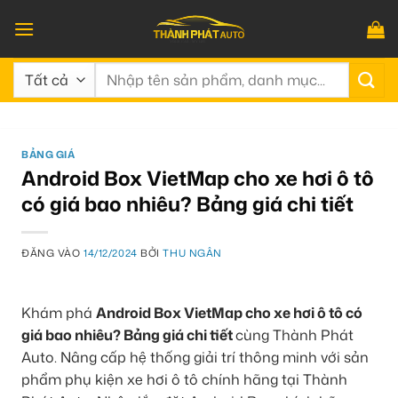
Bỏ
qua
nội
Tìm
dung
kiếm:
BẢNG GIÁ
Android Box VietMap cho xe hơi ô tô
có giá bao nhiêu? Bảng giá chi tiết
ĐĂNG VÀO
14/12/2024
BỞI
THU NGÂN
Khám phá
Android Box VietMap cho xe hơi ô tô có
giá bao nhiêu? Bảng giá chi tiết
cùng Thành Phát
Auto. Nâng cấp hệ thống giải trí thông minh với sản
phẩm phụ kiện xe hơi ô tô chính hãng tại Thành