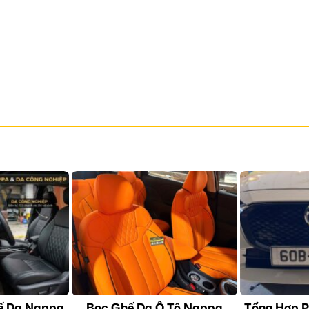
ế Da Nappa
Bọc Ghế Da Ô Tô Nappa
Tổng Hợp P