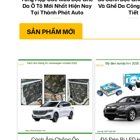
Da Ô Tô Mới Nhất Hiện Nay
Và Ghế Da Công
Tại Thành Phát Auto
Tiết
SẢN PHẨM MỚI
Cách Âm Chống Ồn
Độ Đèn Bi LED 