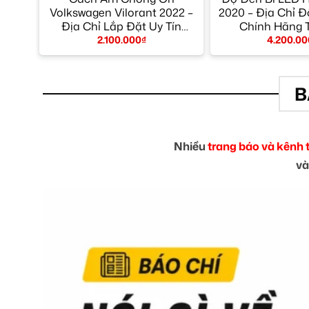
Volkswagen Vilorant 2022 –
2020 – Địa Chỉ 
Địa Chỉ Lắp Đặt Uy Tín
Chính Hãng
TPHCM
2.100.000
₫
4.200.00
B
Nhiều
trang báo và kênh 
và