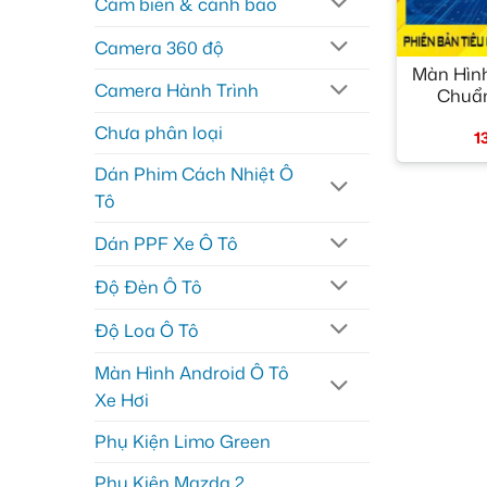
Cảm biến & cảnh báo
+
Camera 360 độ
Màn Hình
Camera Hành Trình
Chuẩ
Chưa phân loại
1
Dán Phim Cách Nhiệt Ô
Tô
Dán PPF Xe Ô Tô
Độ Đèn Ô Tô
Độ Loa Ô Tô
Màn Hình Android Ô Tô
Xe Hơi
Phụ Kiện Limo Green
Phụ Kiện Mazda 2