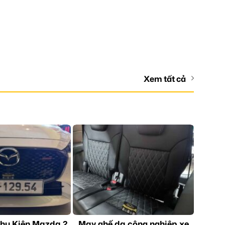
Xem tất cả
hụ Kiện Mazda 2
May ghế da công nghiệp xe