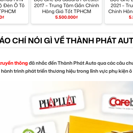
Độ Đèn Ô Tô
2017 – Trung Tâm Gắn Chính
2021 – Tr
 TPHCM
Hãng Giá Tốt TPHCM
Chính Hãn
0
₫
5.500.000
₫
5
ÁO CHÍ NÓI GÌ VỀ THÀNH PHÁT AU
truyền thông
đã nhắc đến Thành Phát Auto qua các câu chu
 hành trình phát triển thương hiệu trong lĩnh vực phụ kiện ô 