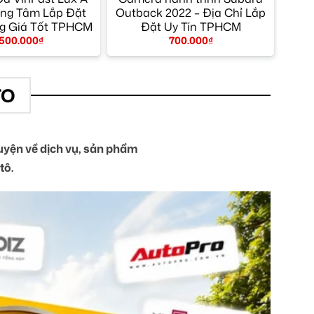
ung Tâm Lắp Đặt
Outback 2022 – Địa Chỉ Lắp
g Giá Tốt TPHCM
Đặt Uy Tín TPHCM
.500.000
₫
700.000
₫
TO
yện về dịch vụ, sản phẩm
tô.