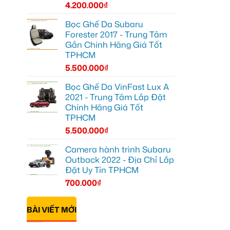
4.200.000
₫
Bọc Ghế Da Subaru
Forester 2017 - Trung Tâm
Gắn Chính Hãng Giá Tốt
TPHCM
5.500.000
₫
Bọc Ghế Da VinFast Lux A
2021 - Trung Tâm Lắp Đặt
Chính Hãng Giá Tốt
TPHCM
5.500.000
₫
Camera hành trình Subaru
Outback 2022 - Địa Chỉ Lắp
Đặt Uy Tín TPHCM
700.000
₫
BÀI VIẾT MỚI