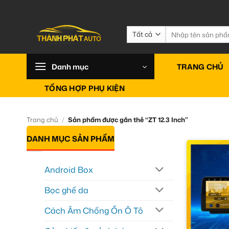
Bỏ
qua
nội
Tìm
kiếm:
dung
Danh mục
TRANG CHỦ
TỔNG HỢP PHỤ KIỆN
Trang chủ
/
Sản phẩm được gắn thẻ “ZT 12.3 Inch”
DANH MỤC SẢN PHẨM
Android Box
Bọc ghế da
Cách Âm Chống Ồn Ô Tô