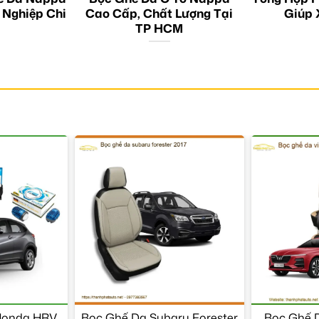
 Nghiệp Chi
Cao Cấp, Chất Lượng Tại
Giúp 
TP HCM
Honda HRV
Bọc Ghế Da Subaru Forester
Bọc Ghế D