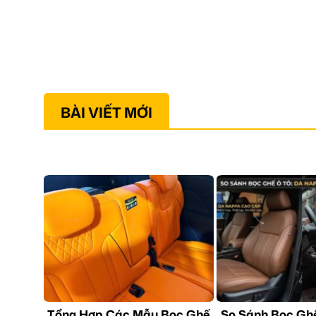
BÀI VIẾT MỚI
Tổng Hợp Các Mẫu Bọc Ghế
So Sánh Bọc Gh