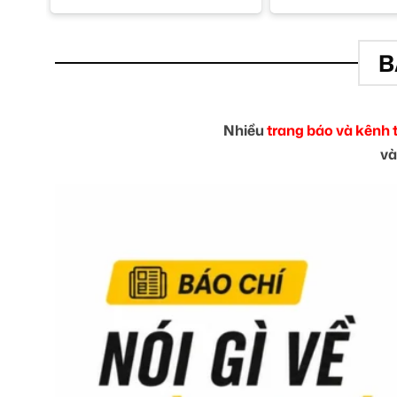
B
Nhiều
trang báo và kênh 
và