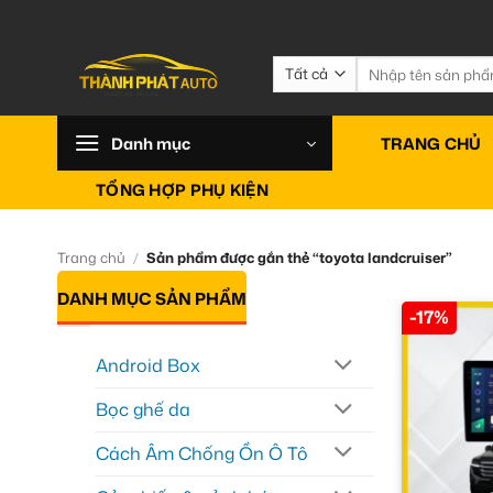
Bỏ
qua
nội
Tìm
kiếm:
dung
Danh mục
TRANG CHỦ
TỔNG HỢP PHỤ KIỆN
Trang chủ
/
Sản phẩm được gắn thẻ “toyota landcruiser”
DANH MỤC SẢN PHẨM
-17%
Android Box
Bọc ghế da
Cách Âm Chống Ồn Ô Tô