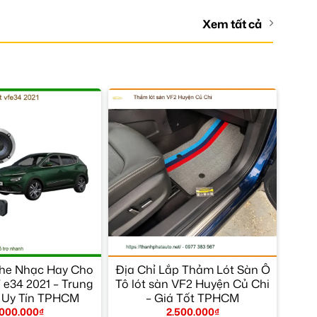
Xem tất cả
he Nhạc Hay Cho
Địa Chỉ Lắp Thảm Lót Sàn Ô
 e34 2021 – Trung
Tô lót sàn VF2 Huyện Củ Chi
 Uy Tín TPHCM
– Giá Tốt TPHCM
.000.000
₫
2.500.000
₫