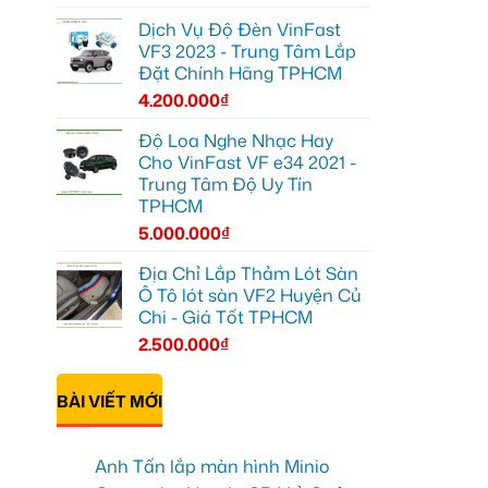
Dịch Vụ Độ Đèn VinFast
VF3 2023 - Trung Tâm Lắp
Đặt Chính Hãng TPHCM
4.200.000
₫
Độ Loa Nghe Nhạc Hay
Cho VinFast VF e34 2021 -
Trung Tâm Độ Uy Tín
TPHCM
5.000.000
₫
Địa Chỉ Lắp Thảm Lót Sàn
Ô Tô lót sàn VF2 Huyện Củ
Chi - Giá Tốt TPHCM
2.500.000
₫
BÀI VIẾT MỚI
Anh Tấn lắp màn hình Minio