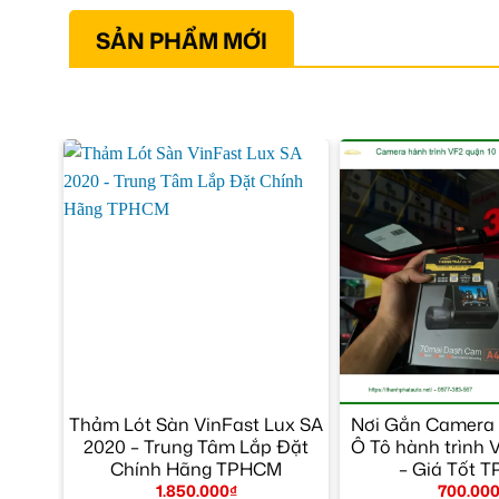
SẢN PHẨM MỚI
Thảm Lót Sàn VinFast Lux SA
Nơi Gắn Camera 
2020 – Trung Tâm Lắp Đặt
Ô Tô hành trình 
Chính Hãng TPHCM
– Giá Tốt 
1.850.000
₫
700.00