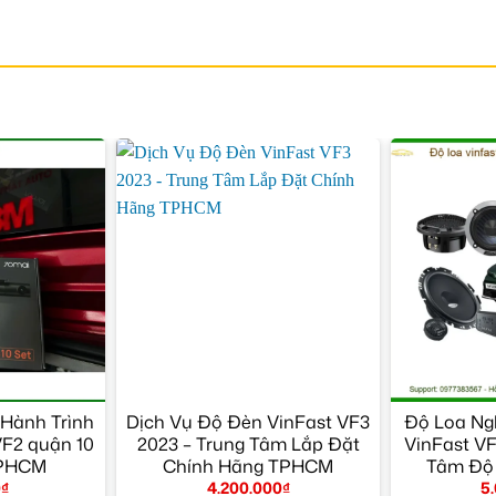
Hành Trình
Dịch Vụ Độ Đèn VinFast VF3
Độ Loa Ng
VF2 quận 10
2023 – Trung Tâm Lắp Đặt
VinFast VF
TPHCM
Chính Hãng TPHCM
Tâm Độ
0
₫
4.200.000
₫
5