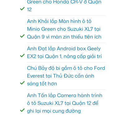
Green cho Honda CR-V ở Quận
12
Anh Khải lắp Màn hình ô tô
Minio Green cho Suzuki XL7 tại
Quận 9 vì màn zin thiếu tiện ích
Anh Đạt lắp Android box Geely
EX2 tại Quận 1, nâng cấp giải trí
Chú Bảy độ bi gầm ô tô cho Ford
Everest tại Thủ Đức cần ánh
sáng tốt hơn
Anh Tấn lắp Camera hành trình
ô tô Suzuki XL7 tại Quận 12 để
ghi lại mọi cung đường