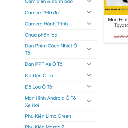
Cảm biến & cảnh báo
+
Camera 360 độ
Màn Hình
Camera Hành Trình
Toyot
Chưa phân loại
5.900.
Dán Phim Cách Nhiệt Ô
Tô
Dán PPF Xe Ô Tô
Độ Đèn Ô Tô
Độ Loa Ô Tô
Màn Hình Android Ô Tô
Xe Hơi
Phụ Kiện Limo Green
Phụ Kiện Mazda 2