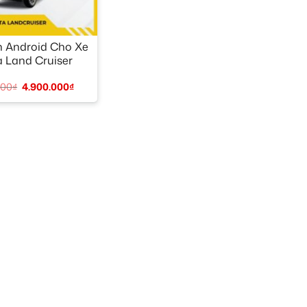
 Android Cho Xe
a Land Cruiser
000
₫
4.900.000
₫