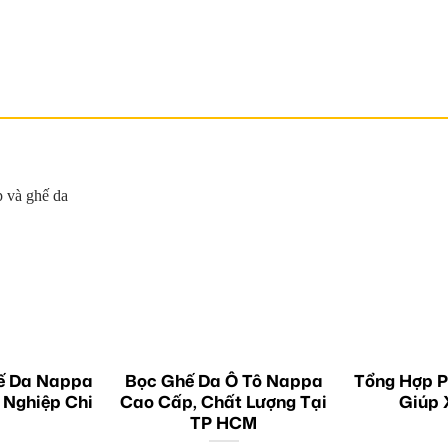
ế Da Nappa
Bọc Ghế Da Ô Tô Nappa
Tổng Hợp P
 Nghiệp Chi
Cao Cấp, Chất Lượng Tại
Giúp 
TP HCM