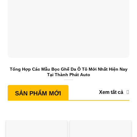
Tổng Hợp Các Mẫu Bọc Ghế Da Ô Tô Mới Nhất Hiện Nay
S
Tại Thành Phát Auto
Xem tất cả
SẢN PHẨM MỚI