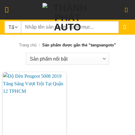
Bỏ
qua
nội
Tìm
dung
kiếm:
Trang chủ
/
Sản phẩm được gắn thẻ “tangsangoto”