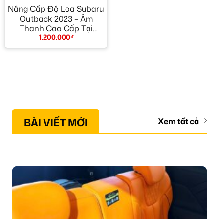
Nâng Cấp Độ Loa Subaru
Outback 2023 – Âm
Thanh Cao Cấp Tại
1.200.000
₫
TPHCM
BÀI VIẾT MỚI
Xem tất cả