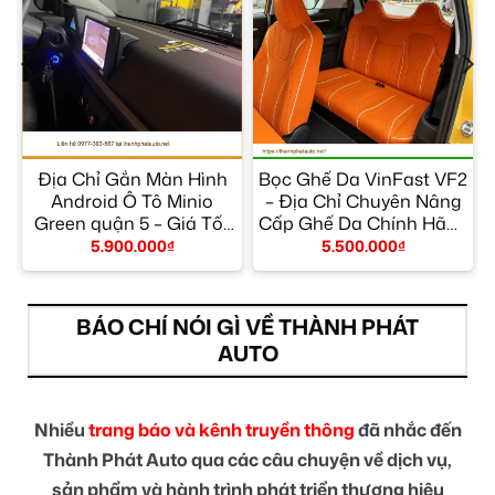
a
Địa Chỉ Gắn Màn Hình
Bọc Ghế Da VinFast VF2
Android Ô Tô Minio
– Địa Chỉ Chuyên Nâng
n
Green quận 5 – Giá Tốt
Cấp Ghế Da Chính Hãng
TPHCM
TPHCM
5.900.000
₫
5.500.000
₫
BÁO CHÍ NÓI GÌ VỀ THÀNH PHÁT
AUTO
Nhiều
trang báo và kênh truyền thông
đã nhắc đến
Thành Phát Auto qua các câu chuyện về dịch vụ,
sản phẩm và hành trình phát triển thương hiệu