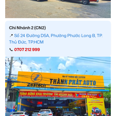
Chi Nhánh 2 (CN2)
📍
Số 24 Đường D5A, Phường Phước Long B, TP.
Thủ Đức, TP.HCM
📞
0707 212 999