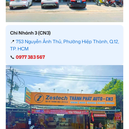
Chi Nhánh 3 (CN3)
📍
753 Nguyễn Ảnh Thủ, Phường Hiệp Thành, Q.12,
TP. HCM
📞
0977 383 567