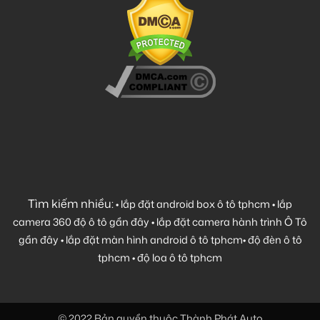
Tìm kiếm nhiều:
•
lắp đặt android box ô tô tphcm
•
lắp
camera 360 độ ô tô gần đây
•
lắp đặt camera hành trình Ô Tô
gần đây
•
lắp đặt màn hình android ô tô tphcm
•
độ đèn ô tô
tphcm
•
độ loa ô tô tphcm
© 2022 Bản quyền thuộc Thành Phát Auto