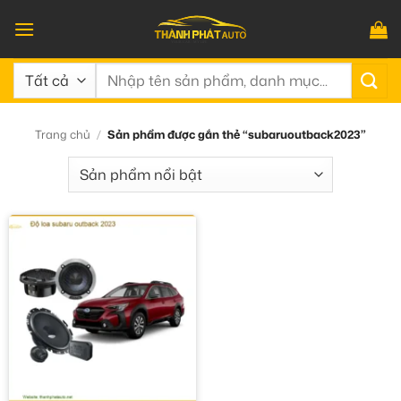
Bỏ
qua
nội
Tìm
dung
kiếm:
Trang chủ
/
Sản phẩm được gắn thẻ “subaruoutback2023”