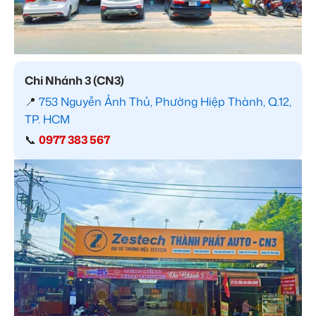
Chi Nhánh 3 (CN3)
📍
753 Nguyễn Ảnh Thủ, Phường Hiệp Thành, Q.12,
TP. HCM
📞
0977 383 567