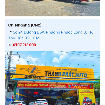
Chi Nhánh 2 (CN2)
📍
Số 24 Đường D5A, Phường Phước Long B, TP.
Thủ Đức, TP.HCM
📞
0707 212 999