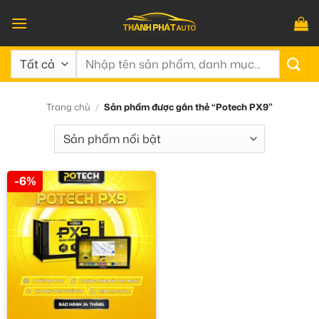
Bỏ
qua
nội
Tìm
dung
kiếm:
Trang chủ
/
Sản phẩm được gắn thẻ “Potech PX9”
-6%