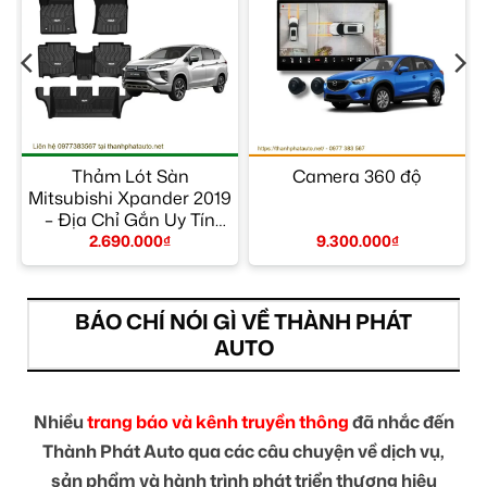
–
Thảm Lót Sàn
Camera 360 độ
Mitsubishi Xpander 2019
– Địa Chỉ Gắn Uy Tín
TPHCM
2.690.000
₫
9.300.000
₫
BÁO CHÍ NÓI GÌ VỀ THÀNH PHÁT
AUTO
Nhiều
trang báo và kênh truyền thông
đã nhắc đến
Thành Phát Auto qua các câu chuyện về dịch vụ,
sản phẩm và hành trình phát triển thương hiệu