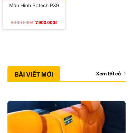
Màn Hình Potech PX9
8.400.000
₫
7.900.000
₫
BÀI VIẾT MỚI
Xem tất cả