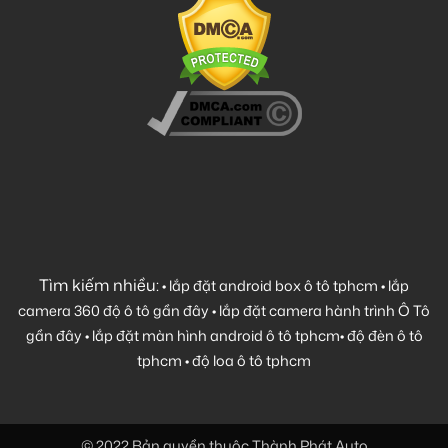
Tìm kiếm nhiều:
•
lắp đặt android box ô tô tphcm
•
lắp
camera 360 độ ô tô gần đây
•
lắp đặt camera hành trình Ô Tô
gần đây
•
lắp đặt màn hình android ô tô tphcm
•
độ đèn ô tô
tphcm
•
độ loa ô tô tphcm
© 2022 Bản quyền thuộc Thành Phát Auto