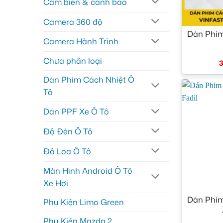
Cảm biến & cảnh báo
+
Camera 360 độ
Dán Phim
Camera Hành Trình
Chưa phân loại
3
Dán Phim Cách Nhiệt Ô
Tô
Dán PPF Xe Ô Tô
Độ Đèn Ô Tô
Độ Loa Ô Tô
Màn Hình Android Ô Tô
Xe Hơi
+
Dán Phim
Phụ Kiện Limo Green
Phụ Kiện Mazda 2