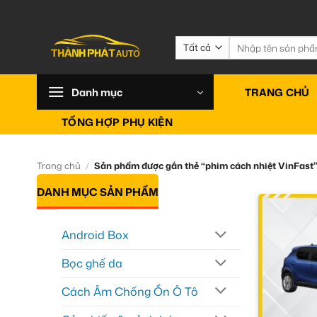
Bỏ
qua
nội
Tìm
kiếm:
dung
Danh mục
TRANG CHỦ
TỔNG HỢP PHỤ KIỆN
Trang chủ
/
Sản phẩm được gắn thẻ “phim cách nhiệt VinFast
DANH MỤC SẢN PHẨM
Android Box
Bọc ghế da
Cách Âm Chống Ồn Ô Tô