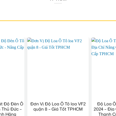
ặt Độ Đèn Ô
Đơn Vị Độ Loa Ô Tô loa VF2
Độ Loa Ô
 Thủ Đức –
quận 8 – Giá Tốt TPHCM
2024 – Địa
nh Hãng
Thanh C