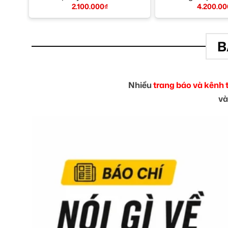
2.100.000
₫
4.200.00
B
Nhiều
trang báo và kênh 
và