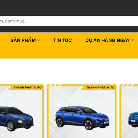
SẢN PHẨM
TIN TỨC
DỰ ÁN HẰNG NGÀY
”