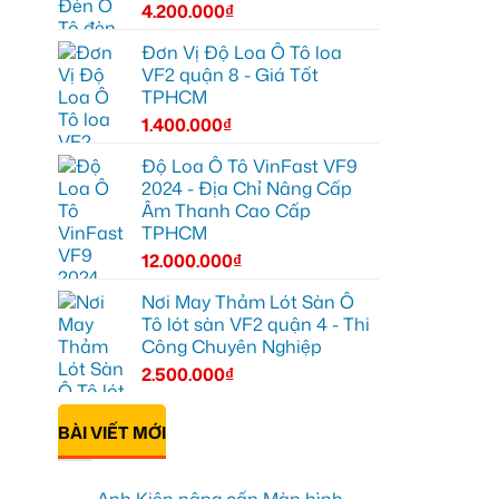
4.200.000
₫
Đơn Vị Độ Loa Ô Tô loa
VF2 quận 8 - Giá Tốt
TPHCM
1.400.000
₫
Độ Loa Ô Tô VinFast VF9
2024 - Địa Chỉ Nâng Cấp
Âm Thanh Cao Cấp
TPHCM
12.000.000
₫
Nơi May Thảm Lót Sàn Ô
Tô lót sàn VF2 quận 4 - Thi
Công Chuyên Nghiệp
2.500.000
₫
BÀI VIẾT MỚI