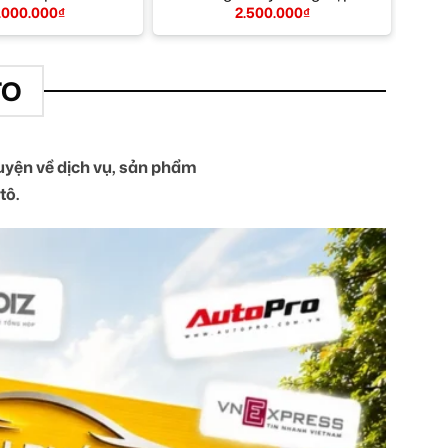
.000.000
₫
2.500.000
₫
TO
yện về dịch vụ, sản phẩm
tô.