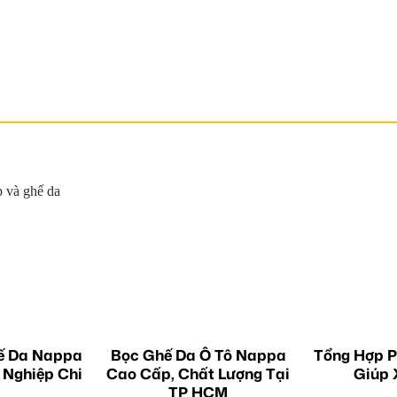
ế Da Nappa
Bọc Ghế Da Ô Tô Nappa
Tổng Hợp P
 Nghiệp Chi
Cao Cấp, Chất Lượng Tại
Giúp 
TP HCM