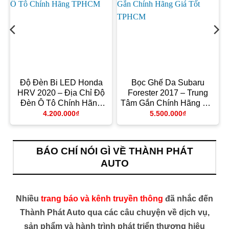
e
Độ Đèn Bi LED Honda
Bọc Ghế Da Subaru
a
HRV 2020 – Địa Chỉ Độ
Forester 2017 – Trung
g
Đèn Ô Tô Chính Hãng
Tâm Gắn Chính Hãng Giá
TPHCM
Tốt TPHCM
4.200.000
₫
5.500.000
₫
BÁO CHÍ NÓI GÌ VỀ THÀNH PHÁT
AUTO
Nhiều
trang báo và kênh truyền thông
đã nhắc đến
Thành Phát Auto qua các câu chuyện về dịch vụ,
sản phẩm và hành trình phát triển thương hiệu