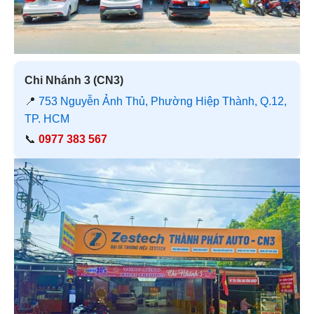
Chi Nhánh 3 (CN3)
📍
753 Nguyễn Ảnh Thủ, Phường Hiệp Thành, Q.12,
TP. HCM
📞
0977 383 567