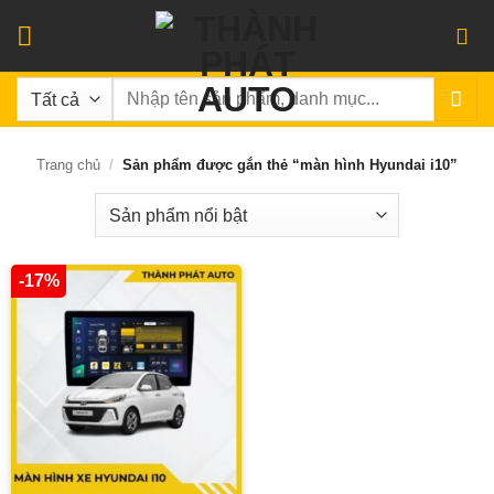
Bỏ
qua
nội
Tìm
dung
kiếm:
Trang chủ
/
Sản phẩm được gắn thẻ “màn hình Hyundai i10”
-17%