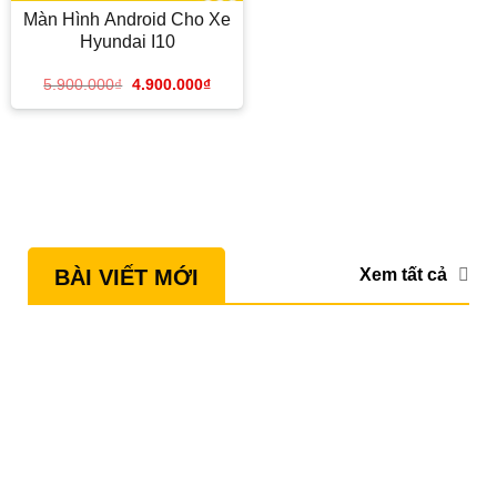
Màn Hình Android Cho Xe
Hyundai I10
5.900.000
₫
4.900.000
₫
Xem tất cả
BÀI VIẾT MỚI