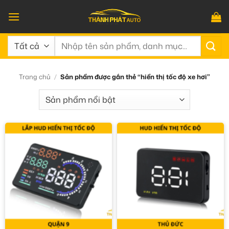
Bỏ
qua
nội
Tìm
dung
kiếm:
Trang chủ
/
Sản phẩm được gắn thẻ “hiển thị tốc độ xe hơi”