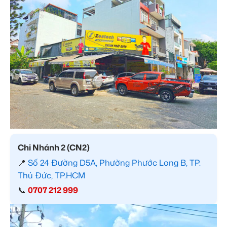
Chi Nhánh 2 (CN2)
📍
Số 24 Đường D5A, Phường Phước Long B, TP.
Thủ Đức, TP.HCM
📞
0707 212 999