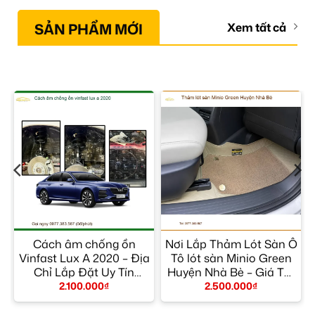
SẢN PHẨM MỚI
Xem tất cả
h
Cách âm chống ồn
Nơi Lắp Thảm Lót Sàn Ô
Vinfast Lux A 2020 – Địa
Tô lót sàn Minio Green
n
Chỉ Lắp Đặt Uy Tín
Huyện Nhà Bè – Giá Tốt
TPHCM
TPHCM
2.100.000
₫
2.500.000
₫