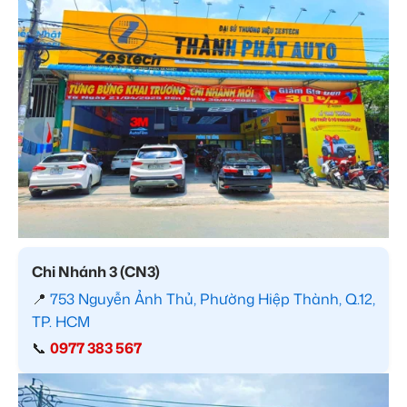
Chi Nhánh 3 (CN3)
📍
753 Nguyễn Ảnh Thủ, Phường Hiệp Thành, Q.12,
TP. HCM
📞
0977 383 567