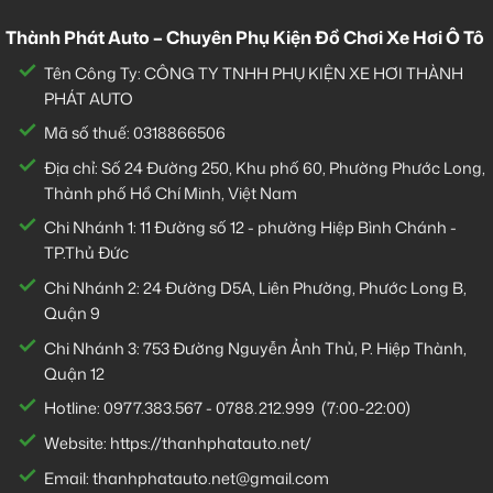
Thành Phát Auto – Chuyên Phụ Kiện Đồ Chơi Xe Hơi Ô Tô
Tên Công Ty: CÔNG TY TNHH PHỤ KIỆN XE HƠI THÀNH
PHÁT AUTO
Mã số thuế: 0318866506
Địa chỉ: Số 24 Đường 250, Khu phố 60, Phường Phước Long,
Thành phố Hồ Chí Minh, Việt Nam
Chi Nhánh 1:
11 Đường số 12 - phường Hiệp Bình Chánh -
TP.Thủ Đức
Chi Nhánh 2:
24 Đường D5A, Liên Phường, Phước Long B,
Quận 9
Chi Nhánh 3:
753 Đường Nguyễn Ảnh Thủ, P. Hiệp Thành,
Quận 12
Hotline:
0977.383.567
-
0788.212.999
(7:00-22:00)
Website:
https://thanhphatauto.net/
Email:
thanhphatauto.net@gmail.com