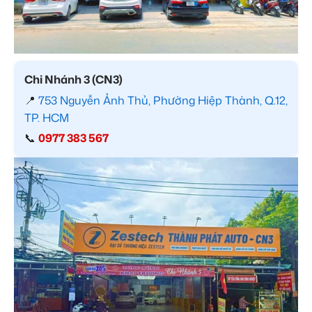
Chi Nhánh 3 (CN3)
📍
753 Nguyễn Ảnh Thủ, Phường Hiệp Thành, Q.12,
TP. HCM
📞
0977 383 567