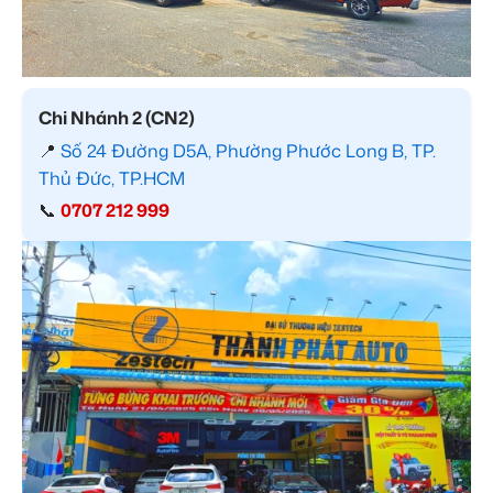
Chi Nhánh 2 (CN2)
📍
Số 24 Đường D5A, Phường Phước Long B, TP.
Thủ Đức, TP.HCM
📞
0707 212 999