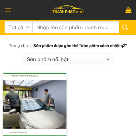
Bỏ
qua
nội
Tìm
dung
kiếm:
Trang chủ
/
Sản phẩm được gắn thẻ “dán phim cách nhiệt q2”