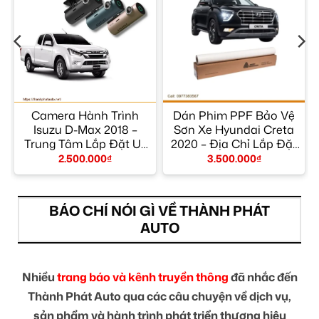
ộ
Camera Hành Trình
Dán Phim PPF Bảo Vệ
–
Isuzu D-Max 2018 –
Sơn Xe Hyundai Creta
Trung Tâm Lắp Đặt Uy
2020 – Địa Chỉ Lắp Đặt
Tín TPHCM
Uy Tín TPHCM
2.500.000
₫
3.500.000
₫
BÁO CHÍ NÓI GÌ VỀ THÀNH PHÁT
AUTO
Nhiều
trang báo và kênh truyền thông
đã nhắc đến
Thành Phát Auto qua các câu chuyện về dịch vụ,
sản phẩm và hành trình phát triển thương hiệu