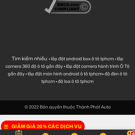
Tìm kiếm nhiều:
•
lắp đặt android box ô tô tphcm
•
lắp
camera 360 độ ô tô gần đây
•
lắp đặt camera hành trình Ô Tô
gần đây
•
lắp đặt màn hình android ô tô tphcm
•
độ đèn ô tô
tphcm
•
độ loa ô tô tphcm
© 2022 Bản quyền thuộc Thành Phát Auto
GIẢM GIÁ 20% CÁC DỊCH VỤ