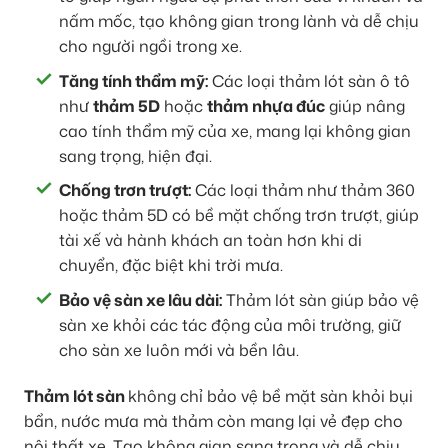
nấm mốc, tạo không gian trong lành và dễ chịu
cho người ngồi trong xe.
Tăng tính thẩm mỹ:
Các loại thảm lót sàn ô tô
như
thảm 5D
hoặc
thảm nhựa đúc
giúp nâng
cao tính thẩm mỹ của xe, mang lại không gian
sang trọng, hiện đại.
Chống trơn trượt:
Các loại thảm như thảm 360
hoặc thảm 5D có bề mặt chống trơn trượt, giúp
tài xế và hành khách an toàn hơn khi di
chuyển, đặc biệt khi trời mưa.
Bảo vệ sàn xe lâu dài:
Thảm lót sàn giúp bảo vệ
sàn xe khỏi các tác động của môi trường, giữ
cho sàn xe luôn mới và bền lâu.
Thảm lót sàn
không chỉ bảo vệ bề mặt sàn khỏi bụi
bẩn, nước mưa mà thảm còn mang lại vẻ đẹp cho
nội thất xe. Tạo không gian sang trọng và dễ chịu