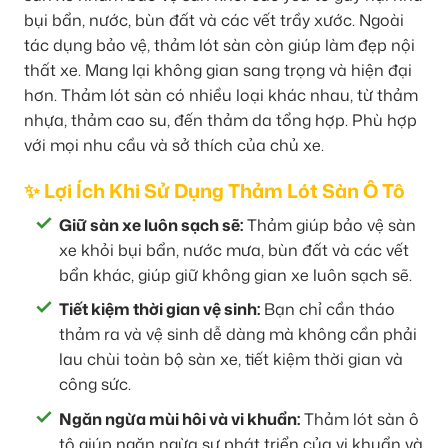
bụi bẩn, nước, bùn đất và các vết trầy xước. Ngoài
tác dụng bảo vệ, thảm lót sàn còn giúp làm đẹp nội
thất xe. Mang lại không gian sang trọng và hiện đại
hơn. Thảm lót sàn có nhiều loại khác nhau, từ thảm
nhựa, thảm cao su, đến thảm da tổng hợp. Phù hợp
với mọi nhu cầu và sở thích của chủ xe.
✨ Lợi Ích Khi Sử Dụng Thảm Lót Sàn Ô Tô
Giữ sàn xe luôn sạch sẽ:
Thảm giúp bảo vệ sàn
xe khỏi bụi bẩn, nước mưa, bùn đất và các vết
bẩn khác, giúp giữ không gian xe luôn sạch sẽ.
Tiết kiệm thời gian vệ sinh:
Bạn chỉ cần tháo
thảm ra và vệ sinh dễ dàng mà không cần phải
lau chùi toàn bộ sàn xe, tiết kiệm thời gian và
công sức.
Ngăn ngừa mùi hôi và vi khuẩn:
Thảm lót sàn ô
tô giúp ngăn ngừa sự phát triển của vi khuẩn và