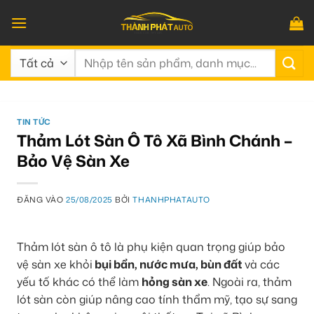
Bỏ
qua
nội
Tìm
dung
kiếm:
TIN TỨC
Thảm Lót Sàn Ô Tô Xã Bình Chánh –
Bảo Vệ Sàn Xe
ĐĂNG VÀO
25/08/2025
BỞI
THANHPHATAUTO
Thảm lót sàn ô tô là phụ kiện quan trọng giúp bảo
vệ sàn xe khỏi
bụi bẩn, nước mưa, bùn đất
và các
yếu tố khác có thể làm
hỏng sàn xe
. Ngoài ra, thảm
lót sàn còn giúp nâng cao tính thẩm mỹ, tạo sự sang