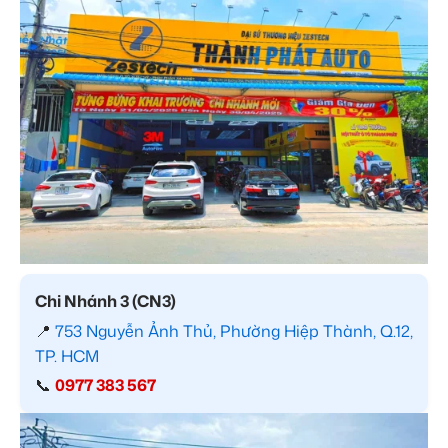
Chi Nhánh 3 (CN3)
📍
753 Nguyễn Ảnh Thủ, Phường Hiệp Thành, Q.12,
TP. HCM
📞
0977 383 567