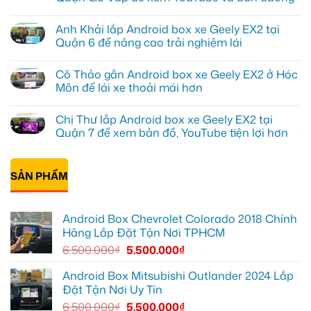
ở
Anh
Không
Kiên
có
Anh Khải lắp Android box xe Geely EX2 tại
lắp
bình
Android
luận
Quận 6 để nâng cao trải nghiệm lái
Box
ở
cho
Anh
Không
Geely
Quang
có
Cô Thảo gắn Android box xe Geely EX2 ở Hóc
EX2
lắp
bình
tại
Android
luận
Môn để lái xe thoải mái hơn
Quận
box
ở
10
xe
Anh
Không
để
Geely
Khải
có
Chị Thư lắp Android box xe Geely EX2 tại
xem
EX2
lắp
bình
Youtube
tại
Android
luận
Quận 7 để xem bản đồ, YouTube tiện lợi hơn
Quận
box
ở
Gò
xe
Cô
Không
Vấp
Geely
Thảo
có
để
EX2
gắn
bình
xem
tại
Android
SẢN PHẨM
luận
YouTube
Quận
box
ở
và
6
xe
Chị
dẫn
để
Geely
Thư
đường
nâng
EX2
lắp
Android Box Chevrolet Colorado 2018 Chính
cao
ở
Android
trải
Hóc
box
Hãng Lắp Đặt Tận Nơi TPHCM
nghiệm
Môn
xe
lái
để
Geely
6.500.000
₫
5.500.000
₫
lái
EX2
xe
tại
thoải
Quận
Android Box Mitsubishi Outlander 2024 Lắp
mái
7
Đặt Tận Nơi Uy Tín
hơn
để
xem
6.500.000
₫
5.500.000
₫
bản