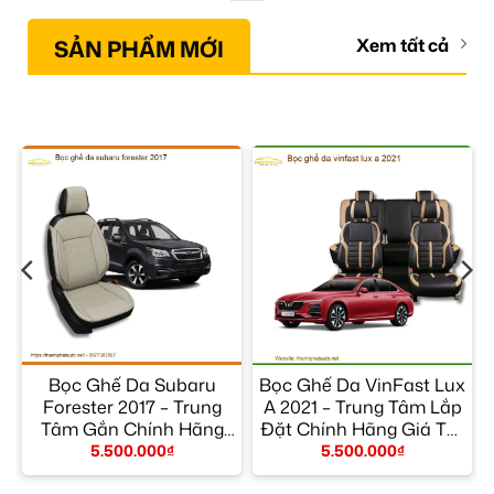
SẢN PHẨM MỚI
Xem tất cả
Bọc Ghế Da Subaru
Bọc Ghế Da VinFast Lux
–
Forester 2017 – Trung
A 2021 – Trung Tâm Lắp
Tâm Gắn Chính Hãng
Đặt Chính Hãng Giá Tốt
Giá Tốt TPHCM
TPHCM
5.500.000
₫
5.500.000
₫