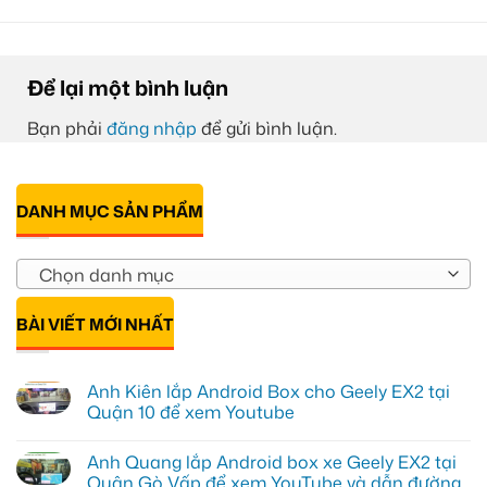
Để lại một bình luận
Bạn phải
đăng nhập
để gửi bình luận.
DANH MỤC SẢN PHẨM
Chọn danh mục
BÀI VIẾT MỚI NHẤT
Anh Kiên lắp Android Box cho Geely EX2 tại
Quận 10 để xem Youtube
Không
có
Anh Quang lắp Android box xe Geely EX2 tại
bình
luận
Quận Gò Vấp để xem YouTube và dẫn đường