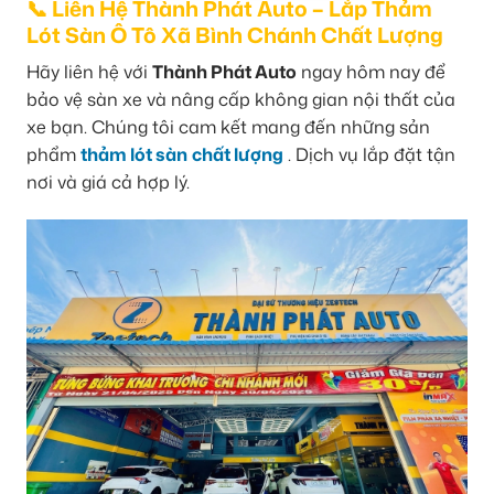
📞 Liên Hệ Thành Phát Auto – Lắp Thảm
Lót Sàn Ô Tô Xã Bình Chánh Chất Lượng
Hãy liên hệ với
Thành Phát Auto
ngay hôm nay để
bảo vệ sàn xe và nâng cấp không gian nội thất của
xe bạn. Chúng tôi cam kết mang đến những sản
phẩm
thảm lót sàn
chất lượng
. Dịch vụ lắp đặt tận
nơi và giá cả hợp lý.