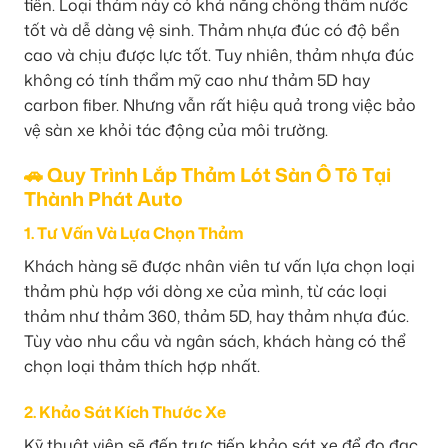
tiền. Loại thảm này có khả năng chống thấm nước
tốt và dễ dàng vệ sinh. Thảm nhựa đúc có độ bền
cao và chịu được lực tốt. Tuy nhiên, thảm nhựa đúc
không có tính thẩm mỹ cao như thảm 5D hay
carbon fiber. Nhưng vẫn rất hiệu quả trong việc bảo
vệ sàn xe khỏi tác động của môi trường.
🚗 Quy Trình Lắp Thảm Lót Sàn Ô Tô Tại
Thành Phát Auto
1. Tư Vấn Và Lựa Chọn Thảm
Khách hàng sẽ được nhân viên tư vấn lựa chọn loại
thảm phù hợp với dòng xe của mình, từ các loại
thảm như thảm 360, thảm 5D, hay thảm nhựa đúc.
Tùy vào nhu cầu và ngân sách, khách hàng có thể
chọn loại thảm thích hợp nhất.
2. Khảo Sát Kích Thước Xe
Kỹ thuật viên sẽ đến trực tiếp khảo sát xe để đo đạc