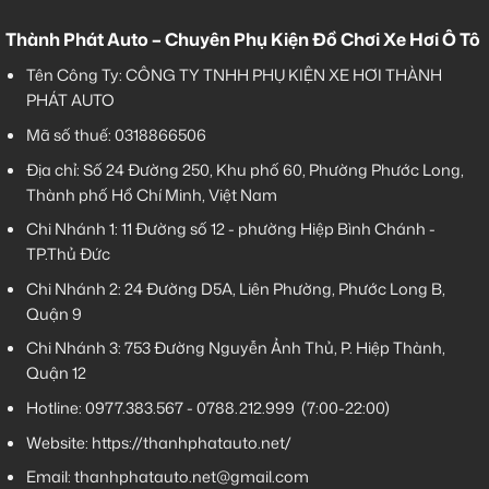
Thành Phát Auto – Chuyên Phụ Kiện Đồ Chơi Xe Hơi Ô Tô
Tên Công Ty: CÔNG TY TNHH PHỤ KIỆN XE HƠI THÀNH
PHÁT AUTO
Mã số thuế: 0318866506
Địa chỉ: Số 24 Đường 250, Khu phố 60, Phường Phước Long,
Thành phố Hồ Chí Minh, Việt Nam
Chi Nhánh 1:
11 Đường số 12 - phường Hiệp Bình Chánh -
TP.Thủ Đức
Chi Nhánh 2:
24 Đường D5A, Liên Phường, Phước Long B,
Quận 9
Chi Nhánh 3:
753 Đường Nguyễn Ảnh Thủ, P. Hiệp Thành,
Quận 12
Hotline:
0977.383.567
-
0788.212.999
(7:00-22:00)
Website:
https://thanhphatauto.net/
Email:
thanhphatauto.net@gmail.com