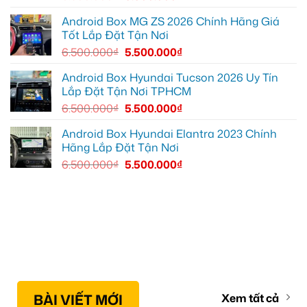
đồ,
YouTube
Android Box MG ZS 2026 Chính Hãng Giá
tiện
Tốt Lắp Đặt Tận Nơi
lợi
hơn
6.500.000
₫
5.500.000
₫
Android Box Hyundai Tucson 2026 Uy Tín
Lắp Đặt Tận Nơi TPHCM
6.500.000
₫
5.500.000
₫
Android Box Hyundai Elantra 2023 Chính
Hãng Lắp Đặt Tận Nơi
6.500.000
₫
5.500.000
₫
BÀI VIẾT MỚI
Xem tất cả