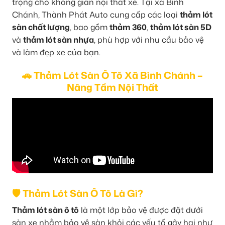
trọng cho không gian nội thất xe. Tại xã Bình
Chánh, Thành Phát Auto cung cấp các loại
thảm lót
sàn chất lượng
, bao gồm
thảm 360
,
thảm lót sàn 5D
và
thảm lót sàn nhựa
, phù hợp với nhu cầu bảo vệ
và làm đẹp xe của bạn.
🚗 Thảm Lót Sàn Ô Tô Xã Bình Chánh –
Nâng Tầm Nội Thất
🛡️ Thảm Lót Sàn Ô Tô Là Gì?
Thảm lót sàn ô tô
là một lớp bảo vệ được đặt dưới
sàn xe nhằm bảo vệ sàn khỏi các yếu tố gây hại như