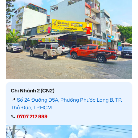
Chi Nhánh 2 (CN2)
📍
Số 24 Đường D5A, Phường Phước Long B, TP.
Thủ Đức, TP.HCM
📞
0707 212 999