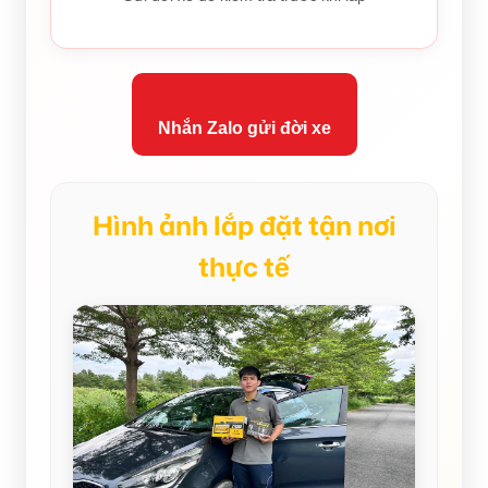
Nhắn Zalo gửi đời xe
Hình ảnh lắp đặt tận nơi
thực tế