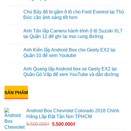
Không
có
Chú Bảy độ bi gầm ô tô cho Ford Everest tại Thủ
bình
luận
Đức cần ánh sáng tốt hơn
ở
Anh
Không
Đạt
có
Anh Tấn lắp Camera hành trình ô tô Suzuki XL7
lắp
bình
Android
luận
tại Quận 12 để ghi lại mọi cung đường
box
ở
Geely
Chú
Không
EX2
Bảy
có
Anh Kiên lắp Android Box cho Geely EX2 tại
tại
độ
bình
Quận
bi
luận
Quận 10 để xem Youtube
1,
gầm
ở
nâng
ô
Anh
Không
cấp
tô
Tấn
có
Anh Quang lắp Android box xe Geely EX2 tại
giải
cho
lắp
bình
trí
Ford
Camera
luận
Quận Gò Vấp để xem YouTube và dẫn đường
Everest
hành
ở
tại
trình
Anh
Không
Thủ
ô
Kiên
có
Đức
tô
lắp
bình
cần
Suzuki
Android
SẢN PHẨM
luận
ánh
XL7
Box
ở
sáng
tại
cho
Anh
tốt
Quận
Geely
Quang
hơn
12
EX2
lắp
Android Box Chevrolet Colorado 2018 Chính
để
tại
Android
ghi
Quận
box
Hãng Lắp Đặt Tận Nơi TPHCM
lại
10
xe
mọi
để
Geely
6.500.000
₫
5.500.000
₫
cung
xem
EX2
đường
Youtube
tại