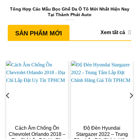
Tổng Hợp Các Mẫu Bọc Ghế Da Ô Tô Mới Nhất Hiện Nay
Tại Thành Phát Auto
Xem tất cả
SẢN PHẨM MỚI
ộ
Cách Âm Chống Ồn
Độ Đèn Hyundai
Chevrolet Orlando 2018 –
Stargazer 2022 – Trung