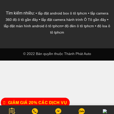
Tìm kiếm nhiều:
•
lắp đặt android box ô tô tphcm
•
lắp camera
360 độ ô tô gần đây
•
lắp đặt camera hành trình Ô Tô gần đây
•
lắp đặt màn hình android ô tô tphcm
•
độ đèn ô tô tphcm
•
độ loa ô
tô tphcm
© 2022 Bản quyền thuộc Thành Phát Auto
GIẢM GIÁ 20% CÁC DỊCH VỤ