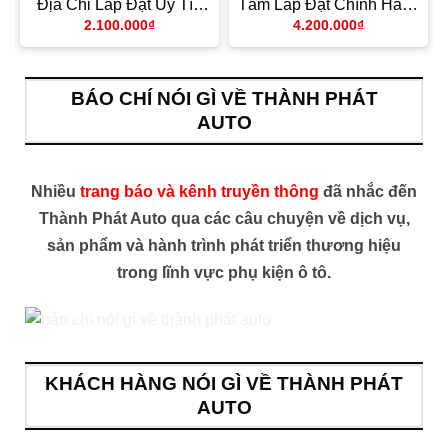
Địa Chỉ Lắp Đặt Uy Tín
Tâm Lắp Đặt Chính Hãng
TPHCM
Giá Tốt TPHCM
2.100.000
₫
4.200.000
₫
BÁO CHÍ NÓI GÌ VỀ THÀNH PHÁT
AUTO
Nhiều
trang báo và kênh truyền thông
đã nhắc đến
Thành Phát Auto qua các câu chuyện về dịch vụ,
sản phẩm và hành trình phát triển thương hiệu
trong lĩnh vực phụ kiện ô tô.
KHÁCH HÀNG NÓI GÌ VỀ THÀNH PHÁT
AUTO