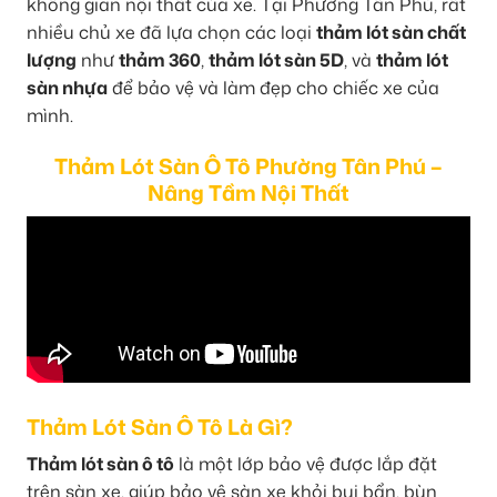
không gian nội thất của xe. Tại Phường Tân Phú, rất
nhiều chủ xe đã lựa chọn các loại
thảm lót sàn chất
lượng
như
thảm 360
,
thảm lót sàn 5D
, và
thảm lót
sàn nhựa
để bảo vệ và làm đẹp cho chiếc xe của
mình.
Thảm Lót Sàn Ô Tô Phường Tân Phú –
Nâng Tầm Nội Thất
Thảm Lót Sàn Ô Tô Là Gì?
Thảm lót sàn ô tô
là một lớp bảo vệ được lắp đặt
trên sàn xe, giúp bảo vệ sàn xe khỏi bụi bẩn, bùn