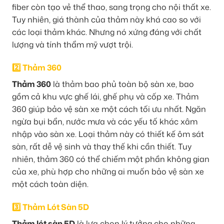
fiber còn tạo vẻ thể thao, sang trọng cho nội thất xe.
Tuy nhiên, giá thành của thảm này khá cao so với
các loại thảm khác. Nhưng nó xứng đáng với chất
lượng và tính thẩm mỹ vượt trội.
2️⃣ Thảm 360
Thảm 360
là thảm bao phủ toàn bộ sàn xe, bao
gồm cả khu vực ghế lái, ghế phụ và cốp xe. Thảm
360 giúp bảo vệ sàn xe một cách tối ưu nhất. Ngăn
ngừa bụi bẩn, nước mưa và các yếu tố khác xâm
nhập vào sàn xe. Loại thảm này có thiết kế ôm sát
sàn, rất dễ vệ sinh và thay thế khi cần thiết. Tuy
nhiên, thảm 360 có thể chiếm một phần không gian
của xe, phù hợp cho những ai muốn bảo vệ sàn xe
một cách toàn diện.
3️⃣ Thảm Lót Sàn 5D
Thảm lót sàn 5D
là lựa chọn lý tưởng cho những