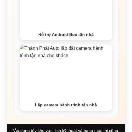
Hỗ trợ Android Box tận nhà
Lắp camera hành trình tận nhà
*Áp dụng tùy khu vực, lịch kỹ thuật và hạng mục thi công.