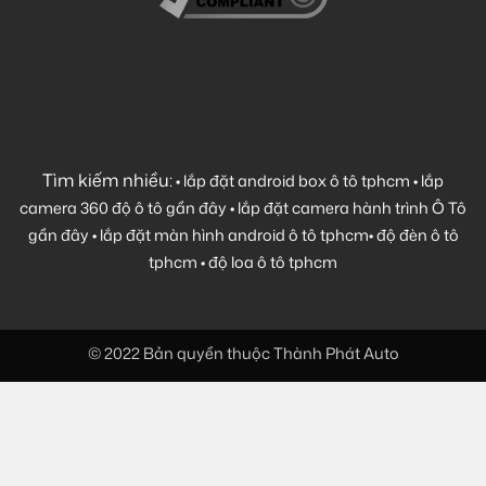
Tìm kiếm nhiều:
•
lắp đặt android box ô tô tphcm
•
lắp
camera 360 độ ô tô gần đây
•
lắp đặt camera hành trình Ô Tô
gần đây
•
lắp đặt màn hình android ô tô tphcm
•
độ đèn ô tô
tphcm
•
độ loa ô tô tphcm
© 2022 Bản quyền thuộc Thành Phát Auto