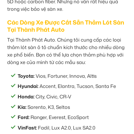
5D hoặc carbon fiber. Nhưng nó vẫn rất hiệu quả
trong việc bảo vệ sàn xe.
Các Dòng Xe Được Cắt Sẵn Thảm Lót Sàn
Tại Thành Phát Auto
Tại Thành Phát Auto. Chúng tôi cung cấp các loại
thảm lót sàn ô tô chuẩn kích thước cho nhiều dòng
xe phổ biến. Bạn có thể lựa chọn thảm phù hợp với
dòng xe của mình từ các mẫu sau:
Toyota:
Vios, Fortuner, Innova, Altis
Hyundai:
Accent, Elantra, Tucson, Santa Fe
Honda:
City, Civic, CR-V
Kia:
Sorento, K3, Seltos
Ford:
Ranger, Everest, EcoSport
VinFast:
Fadil, Lux A2.0, Lux SA2.0