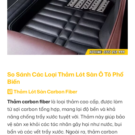
So Sánh Các Loại Thảm Lót Sàn Ô Tô Phổ
Biến
1️⃣ Thảm Lót Sàn Carbon Fiber
Thảm carbon fiber
là loại thảm cao cấp, được làm
từ sợi carbon tổng hợp, mang lại độ bền và khả
năng chống trầy xước tuyệt vời. Thảm này giúp bảo
vệ sàn xe khỏi các tác nhân gây hại như nước, bụi
bẩn và các vết trầy xước. Ngoài ra, thảm carbon