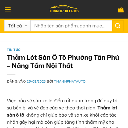
Bỏ
qua
nội
Tìm
dung
kiếm:
TIN TỨC
Thảm Lót Sàn Ô Tô Phường Tân Phú
– Nâng Tầm Nội Thất
ĐĂNG VÀO
25/08/2025
BỞI
THANHPHATAUTO
Việc bảo vệ sàn xe là điều rất quan trọng để duy trì
sự bền bỉ và vẻ đẹp của xe theo thời gian.
Thảm lót
sàn ô tô
không chỉ giúp bảo vệ sàn xe khỏi các tác
nhân gây hại mà còn giúp tăng tính thẩm mỹ cho