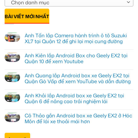
Chọn danh mục
BÀI VIẾT MỚI NHẤT
Anh Tấn lắp Camera hành trình ô tô Suzuki
XL7 tại Quận 12 để ghi lại mọi cung đường
Không
có
Anh Kiên lắp Android Box cho Geely EX2 tại
bình
luận
Quận 10 để xem Youtube
ở
Anh
Không
Tấn
có
Anh Quang lắp Android box xe Geely EX2 tại
lắp
bình
Camera
luận
Quận Gò Vấp để xem YouTube và dẫn đường
hành
ở
trình
Anh
Không
ô
Kiên
có
Anh Khải lắp Android box xe Geely EX2 tại
tô
lắp
bình
Suzuki
Android
luận
Quận 6 để nâng cao trải nghiệm lái
XL7
Box
ở
tại
cho
Anh
Không
Quận
Geely
Quang
có
Cô Thảo gắn Android box xe Geely EX2 ở Hóc
12
EX2
lắp
bình
để
tại
Android
luận
Môn để lái xe thoải mái hơn
ghi
Quận
box
ở
lại
10
xe
Anh
Không
mọi
để
Geely
Khải
có
cung
xem
EX2
lắp
bình