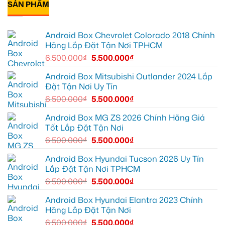
đường
Youtube
tại
Android
SẢN PHẨM
luận
Quận
box
ở
Gò
xe
Cô
Vấp
Geely
Thảo
để
EX2
gắn
Android Box Chevrolet Colorado 2018 Chính
xem
tại
Android
YouTube
Quận
box
Hãng Lắp Đặt Tận Nơi TPHCM
và
6
xe
dẫn
để
Geely
6.500.000
₫
5.500.000
₫
đường
nâng
EX2
cao
ở
trải
Hóc
Android Box Mitsubishi Outlander 2024 Lắp
nghiệm
Môn
Đặt Tận Nơi Uy Tín
lái
để
lái
6.500.000
₫
5.500.000
₫
xe
thoải
mái
Android Box MG ZS 2026 Chính Hãng Giá
hơn
Tốt Lắp Đặt Tận Nơi
6.500.000
₫
5.500.000
₫
Android Box Hyundai Tucson 2026 Uy Tín
Lắp Đặt Tận Nơi TPHCM
6.500.000
₫
5.500.000
₫
Android Box Hyundai Elantra 2023 Chính
Hãng Lắp Đặt Tận Nơi
6.500.000
₫
5.500.000
₫