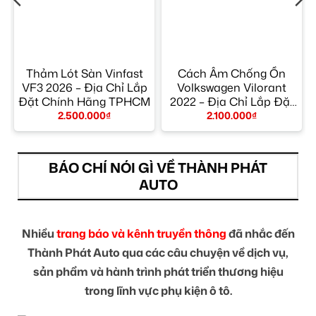
x
Thảm Lót Sàn Vinfast
Cách Âm Chống Ồn
p
VF3 2026 – Địa Chỉ Lắp
Volkswagen Vilorant
t
Đặt Chính Hãng TPHCM
2022 – Địa Chỉ Lắp Đặt
Uy Tín TPHCM
2.500.000
₫
2.100.000
₫
BÁO CHÍ NÓI GÌ VỀ THÀNH PHÁT
AUTO
Nhiều
trang báo và kênh truyền thông
đã nhắc đến
Thành Phát Auto qua các câu chuyện về dịch vụ,
sản phẩm và hành trình phát triển thương hiệu
trong lĩnh vực phụ kiện ô tô.