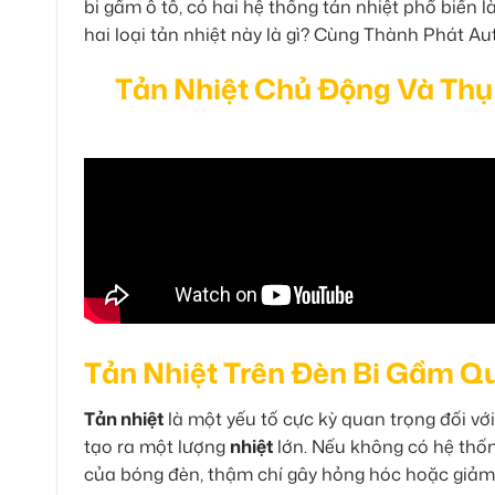
bi gầm ô tô, có hai hệ thống tản nhiệt phổ biến l
hai loại tản nhiệt này là gì? Cùng Thành Phát Aut
Tản Nhiệt Chủ Động Và Thụ
Tản Nhiệt Trên Đèn Bi Gầm Q
Tản nhiệt
là một yếu tố cực kỳ quan trọng đối vớ
tạo ra một lượng
nhiệt
lớn. Nếu không có hệ thốn
của bóng đèn, thậm chí gây hỏng hóc hoặc giảm 