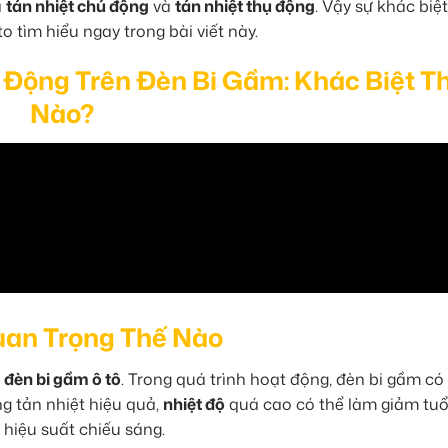
à
tản nhiệt chủ động
và
tản nhiệt thụ động
. Vậy sự khác biệ
o tìm hiểu ngay trong bài viết này.
 Động Trên Đèn Bi Gầm: Khác Biệt T
Nào?
uan Trọng Thế Nào
i
đèn bi gầm ô tô
. Trong quá trình hoạt động, đèn bi gầm có
g tản nhiệt hiệu quả,
nhiệt độ
quá cao có thể làm giảm tuổ
hiệu suất chiếu sáng.