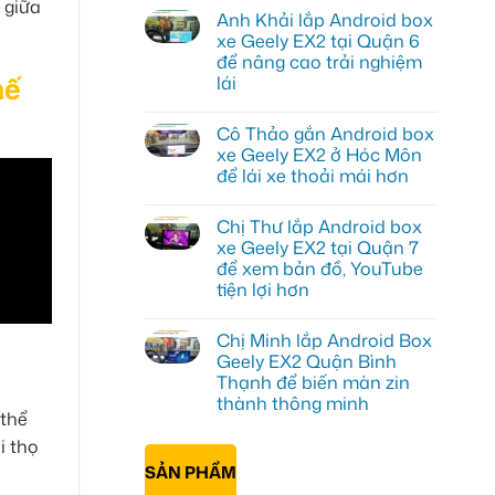
t giữa
có
Anh Khải lắp Android box
bình
luận
xe Geely EX2 tại Quận 6
ở
để nâng cao trải nghiệm
Anh
Quang
hế
lái
lắp
Android
Không
box
có
Cô Thảo gắn Android box
xe
bình
Geely
luận
xe Geely EX2 ở Hóc Môn
ở
EX2
để lái xe thoải mái hơn
Anh
tại
Khải
Quận
Không
lắp
Gò
có
Android
Vấp
Chị Thư lắp Android box
bình
box
để
luận
xe Geely EX2 tại Quận 7
xe
xem
ở
Geely
YouTube
để xem bản đồ, YouTube
Cô
EX2
và
Thảo
tiện lợi hơn
tại
dẫn
gắn
Quận
đường
Android
Không
6
box
có
để
Chị Minh lắp Android Box
xe
bình
nâng
Geely
luận
Geely EX2 Quận Bình
cao
ở
EX2
trải
Thạnh để biến màn zin
Chị
ở
nghiệm
Thư
Hóc
thành thông minh
lái
lắp
Môn
 thể
Android
Không
để
box
có
lái
i thọ
xe
bình
xe
SẢN PHẨM
Geely
luận
thoải
ở
EX2
mái