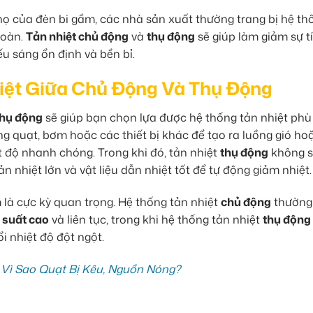
họ của đèn bi gầm, các nhà sản xuất thường trang bị hệ th
 toàn.
Tản nhiệt chủ động
và
thụ động
sẽ giúp làm giảm sự t
ếu sáng ổn định và bền bỉ.
Biệt Giữa Chủ Động Và Thụ Động
thụ động
sẽ giúp bạn chọn lựa được hệ thống tản nhiệt phù
g quạt, bơm hoặc các thiết bị khác để tạo ra luồng gió ho
t độ nhanh chóng. Trong khi đó, tản nhiệt
thụ động
không 
 nhiệt lớn và vật liệu dẫn nhiệt tốt để tự động giảm nhiệt.
 là cực kỳ quan trọng. Hệ thống tản nhiệt
chủ động
thường
 suất cao
và liên tục, trong khi hệ thống tản nhiệt
thụ động
ổi nhiệt độ đột ngột.
Vì Sao Quạt Bị Kêu, Nguồn Nóng?