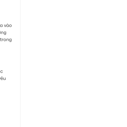
ựa vào
ợng
 trong
ợc
yêu