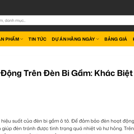
ẢN PHẨM
TIN TỨC
DỰ ÁN HẰNG NGÀY
BẢNG GIÁ
 Động Trên Đèn Bi Gầm: Khác Biệt
i hiệu suất của đèn bi gầm ô tô. Để đảm bảo đèn hoạt độn
ch giúp đèn tránh được tình trạng quá nhiệt và hư hỏng. Trê