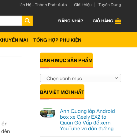
Liên Hệ – Thành Phát Auto
Giới thiệu
Tuyển Dụng
ĐĂNG NHẬP
GIỎ HÀNG
KHUYẾN MẠI
TỔNG HỢP PHỤ KIỆN
DANH MỤC SẢN PHẨM
Chọn danh mục
BÀI VIẾT MỚI NHẤT
Anh Quang lắp Android
box xe Geely EX2 tại
Quận Gò Vấp để xem
g ổn
YouTube và dẫn đường
n đèn
Không