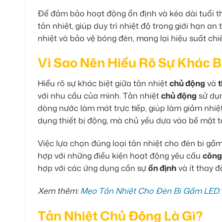
Để đảm bảo hoạt động ổn định và kéo dài tuổi t
tản nhiệt, giúp duy trì nhiệt độ trong giới hạn an
nhiệt và bảo vệ bóng đèn, mang lại hiệu suất chi
Vì Sao Nên Hiểu Rõ Sự Khác 
Hiểu rõ sự khác biệt giữa tản nhiệt
chủ động
và
với nhu cầu của mình. Tản nhiệt
chủ động
sử dụn
dòng nước làm mát trực tiếp, giúp làm giảm nhiệ
dụng thiết bị động, mà chủ yếu dựa vào bề mặt tản
Việc lựa chọn đúng loại tản nhiệt cho đèn bi gầm
hợp với những điều kiện hoạt động yêu cầu
công
hợp với các ứng dụng cần sự
ổn định
và ít thay đ
Xem thêm:
Mẹo Tản Nhiệt Cho Đèn Bi Gầm LED: 
Tản Nhiệt Chủ Động Là Gì?