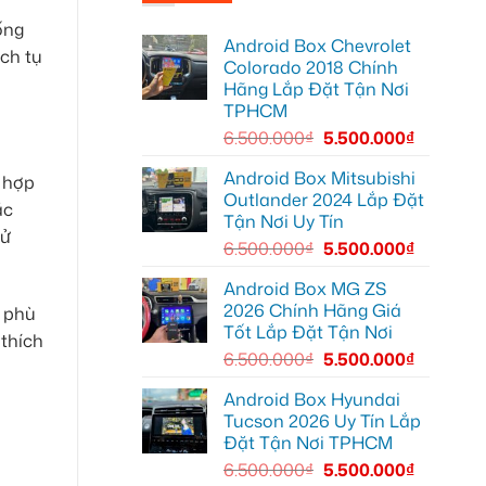
Chị
tại
hơn
Minh
Quận
ống
lắp
7
Android Box Chevrolet
Android
để
ích tụ
Box
xem
Colorado 2018 Chính
Geely
bản
Hãng Lắp Đặt Tận Nơi
EX2
đồ,
Quận
YouTube
TPHCM
Bình
tiện
Thạnh
lợi
6.500.000
₫
5.500.000
₫
để
hơn
biến
màn
Android Box Mitsubishi
 hợp
zin
Outlander 2024 Lắp Đặt
thành
ặc
thông
Tận Nơi Uy Tín
minh
sử
6.500.000
₫
5.500.000
₫
Android Box MG ZS
2026 Chính Hãng Giá
 phù
Tốt Lắp Đặt Tận Nơi
thích
6.500.000
₫
5.500.000
₫
Android Box Hyundai
Tucson 2026 Uy Tín Lắp
Đặt Tận Nơi TPHCM
6.500.000
₫
5.500.000
₫