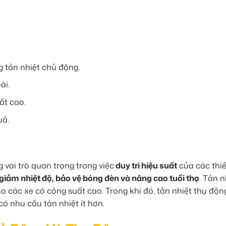
tản nhiệt chủ động.
ài.
ất cao.
uả.
 vai trò quan trọng trong việc
duy trì hiệu suất
của các thiết
giảm nhiệt độ, bảo vệ bóng đèn và nâng cao tuổi thọ
. Tản n
 các xe có công suất cao. Trong khi đó, tản nhiệt thụ độn
có nhu cầu tản nhiệt ít hơn.