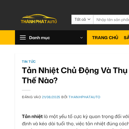
Bỏ
qua
nội
Tìm
kiếm:
dung
Danh mục
TRANG CHỦ
S
TIN TỨC
Tản Nhiệt Chủ Động Và Thụ
Thế Nào?
ĐĂNG VÀO
21/08/2025
BỞI
THANHPHATAUTO
Tản nhiệt
là một yếu tố cực kỳ quan trọng đối vớ
định và kéo dài tuổi thọ, việc tản nhiệt đúng cá