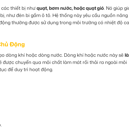
các thiết bị như
quạt, bơm nước, hoặc quạt gió
. Nó giúp g
 bị, như đèn bi gầm ô tô. Hệ thống này yêu cầu nguồn năng
 động thường được sử dụng trong môi trường có nhiệt độ c
Chủ Động
ạo dòng khí hoặc dòng nước. Dòng khí hoặc nước này sẽ
l
ẽ được chuyển qua môi chất làm mát rồi thải ra ngoài môi
ục để duy trì hoạt động.
.