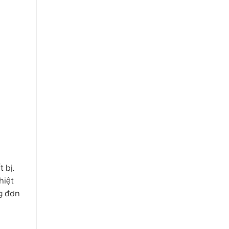
 bị.
hiệt
g đơn