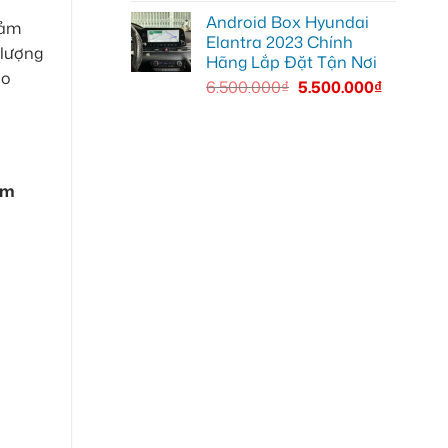
Android Box Hyundai
iảm
Elantra 2023 Chính
 lượng
Hãng Lắp Đặt Tận Nơi
ao
6.500.000
₫
5.500.000
₫
àm