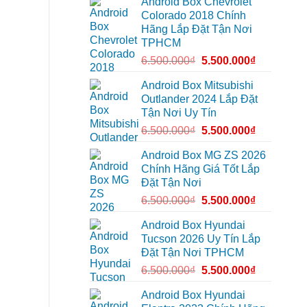
Android Box Chevrolet
Android
để
box
lái
Colorado 2018 Chính
xe
xe
Hãng Lắp Đặt Tận Nơi
Geely
thoải
EX2
mái
TPHCM
tại
hơn
Quận
6.500.000
₫
5.500.000
₫
7
để
xem
Android Box Mitsubishi
bản
Outlander 2024 Lắp Đặt
đồ,
YouTube
Tận Nơi Uy Tín
tiện
lợi
6.500.000
₫
5.500.000
₫
hơn
Android Box MG ZS 2026
Chính Hãng Giá Tốt Lắp
Đặt Tận Nơi
6.500.000
₫
5.500.000
₫
Android Box Hyundai
Tucson 2026 Uy Tín Lắp
Đặt Tận Nơi TPHCM
6.500.000
₫
5.500.000
₫
Android Box Hyundai