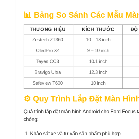
📊 Bảng So Sánh Các Mẫu Màn
THƯƠNG HIỆU
KÍCH THƯỚC
ĐỘ
Zestech ZT360
10 – 13 inch
OledPro X4
9 – 10 inch
Teyes CC3
10.1 inch
Bravigo Ultra
12.3 inch
Safeview T600
10 inch
⚙️ Quy Trình Lắp Đặt Màn Hìn
Quá trình lắp đặt màn hình Android cho Ford Focus
chóng:
Khảo sát xe và tư vấn sản phẩm phù hợp.