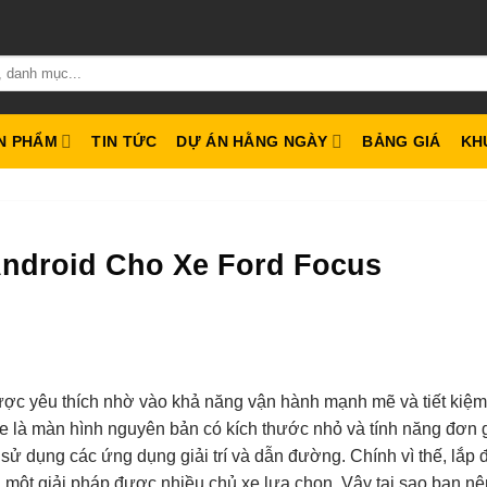
N PHẨM
TIN TỨC
DỰ ÁN HẰNG NGÀY
BẢNG GIÁ
KH
Android Cho Xe Ford Focus
ược yêu thích nhờ vào khả năng vận hành mạnh mẽ và tiết kiệm
xe là màn hình nguyên bản có kích thước nhỏ và tính năng đơn 
 sử dụng các ứng dụng giải trí và dẫn đường. Chính vì thế, lắp 
 một giải pháp được nhiều chủ xe lựa chọn. Vậy tại sao bạn n