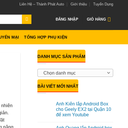
Liên Hệ – Thành Phát Auto
Giới thiệu
Tuyển Dụng
ĐĂNG NHẬP
GIỎ HÀNG
UYẾN MẠI
TỔNG HỢP PHỤ KIỆN
DANH MỤC SẢN PHẨM
Chọn danh mục
BÀI VIẾT MỚI NHẤT
Anh Kiên lắp Android Box
 nhiên
cho Geely EX2 tại Quận 10
giản.
để xem Youtube
đặt
Không
có
ên nâng
Anh Quang lắp Android box
bình