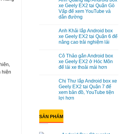
luận
xe Geely EX2 tại Quận Gò
ở
Vấp để xem YouTube và
Anh
Kiên
dẫn đường
lắp
Android
Không
Box
có
Anh Khải lắp Android box
cho
bình
Geely
luận
xe Geely EX2 tại Quận 6 để
ở
EX2
nâng cao trải nghiệm lái
Anh
tại
Quang
Quận
Không
lắp
10
có
Android
để
Cô Thảo gắn Android box
bình
box
xem
luận
xe Geely EX2 ở Hóc Môn
xe
Youtube
ở
hiên,
Geely
để lái xe thoải mái hơn
Anh
EX2
Khải
n hiện
tại
Không
lắp
Quận
có
Android
Chị Thư lắp Android box xe
Gò
bình
box
Vấp
luận
Geely EX2 tại Quận 7 để
xe
ở
để
Geely
xem bản đồ, YouTube tiện
Cô
xem
EX2
Thảo
YouTube
lợi hơn
tại
gắn
và
Quận
Android
Không
dẫn
6
box
có
đường
để
xe
bình
nâng
SẢN PHẨM
Geely
luận
cao
ở
EX2
trải
Chị
ở
nghiệm
Thư
Hóc
lái
lắp
Môn