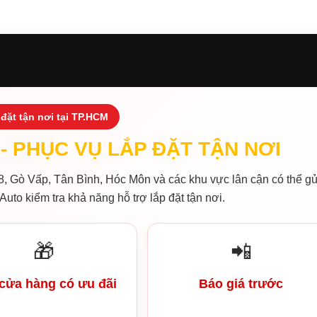
đặt tận nơi tại TP.HCM
- PHỤC VỤ LẮP ĐẶT TẬN NƠI
, Gò Vấp, Tân Bình, Hóc Môn và các khu vực lân cận có thể gử
Auto kiểm tra khả năng hỗ trợ lắp đặt tận nơi.
🎁
📲
cửa hàng có ưu đãi
Báo giá trước