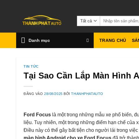
Bỏ
qua
Tìm
nội
kiếm:
dung
Danh mục
TRANG CHỦ
SẢ
TIN TỨC
Tại Sao Cần Lắp Màn Hình 
ĐĂNG VÀO
28/08/2025
BỞI
THANHPHATAUTO
Ford Focus
là một trong những mẫu xe phổ biến, đ
liệu. Tuy nhiên, một trong những điểm hạn chế của 
Điều này có thể gây bất tiện cho người lái trong việc
màn hình Android cho xe Ford Focus
đã trở thành