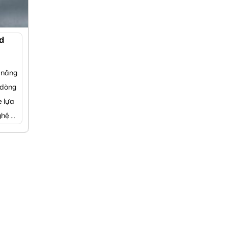
d
 nâng
 dòng
e lựa
hệ ...