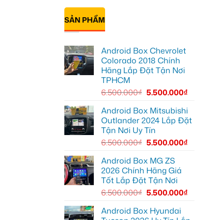
Quận
cho
có
12
ô
bình
để
SẢN PHẨM
tô
luận
giải
ở
Honda
trí
Anh
CRV
tiện
Khang
tại
lợi
lắp
Quận
hơn
Android Box Chevrolet
thảm
12
lót
để
Colorado 2018 Chính
sàn
hiển
Hãng Lắp Đặt Tận Nơi
ô
thị
tô
thông
TPHCM
VinFast
tin
Lux
rõ
6.500.000
₫
5.500.000
₫
SA2.0
ràng
tại
hơn
Quận
Android Box Mitsubishi
12
Outlander 2024 Lắp Đặt
để
nội
Tận Nơi Uy Tín
thất
luôn
6.500.000
₫
5.500.000
₫
sạch
sẽ
Android Box MG ZS
2026 Chính Hãng Giá
Tốt Lắp Đặt Tận Nơi
6.500.000
₫
5.500.000
₫
Android Box Hyundai