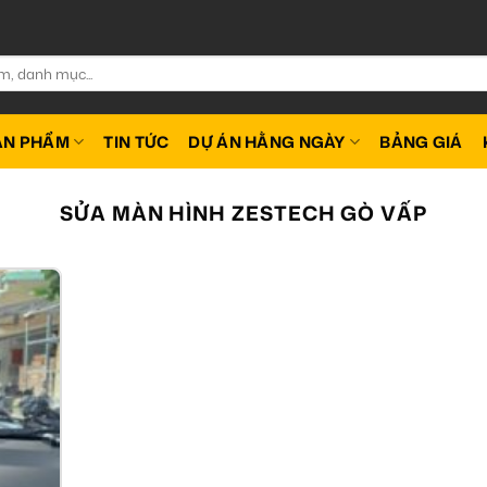
ẢN PHẨM
TIN TỨC
DỰ ÁN HẰNG NGÀY
BẢNG GIÁ
SỬA MÀN HÌNH ZESTECH GÒ VẤP