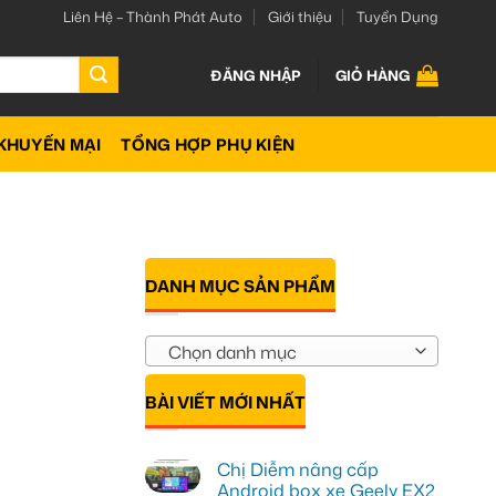
Liên Hệ – Thành Phát Auto
Giới thiệu
Tuyển Dụng
ĐĂNG NHẬP
GIỎ HÀNG
KHUYẾN MẠI
TỔNG HỢP PHỤ KIỆN
DANH MỤC SẢN PHẨM
Chọn danh mục
BÀI VIẾT MỚI NHẤT
Chị Diễm nâng cấp
Android box xe Geely EX2