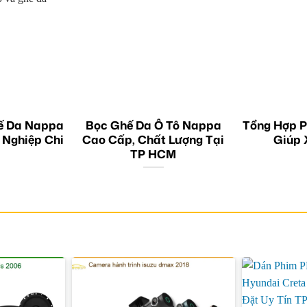
ế Da Nappa
Bọc Ghế Da Ô Tô Nappa
Tổng Hợp P
 Nghiệp Chi
Cao Cấp, Chất Lượng Tại
Giúp 
TP HCM