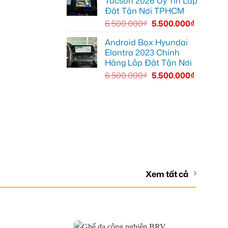
Tucson 2026 Uy Tín Lắp
Đặt Tận Nơi TPHCM
6.500.000
₫
5.500.000
₫
Android Box Hyundai
Elantra 2023 Chính
Hãng Lắp Đặt Tận Nơi
6.500.000
₫
5.500.000
₫
Xem tất cả