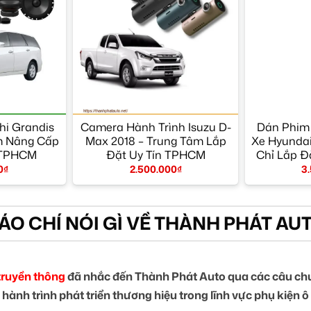
hi Grandis
Camera Hành Trình Isuzu D-
Dán Phim
m Nâng Cấp
Max 2018 – Trung Tâm Lắp
Xe Hyundai
 TPHCM
Đặt Uy Tín TPHCM
Chỉ Lắp Đ
0
₫
2.500.000
₫
3
ÁO CHÍ NÓI GÌ VỀ THÀNH PHÁT AU
truyền thông
đã nhắc đến Thành Phát Auto qua các câu chu
 hành trình phát triển thương hiệu trong lĩnh vực phụ kiện ô 