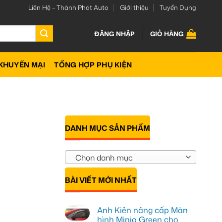
Liên Hệ – Thành Phát Auto
Giới thiệu
Tuyển Dụng
ĐĂNG NHẬP
GIỎ HÀNG
KHUYẾN MẠI
TỔNG HỢP PHỤ KIỆN
DANH MỤC SẢN PHẨM
Chọn danh mục
BÀI VIẾT MỚI NHẤT
Anh Kiên nâng cấp Màn
hình Minio Green cho