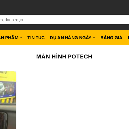
ẢN PHẨM
TIN TỨC
DỰ ÁN HẰNG NGÀY
BẢNG GIÁ
MÀN HÌNH POTECH