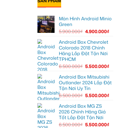
SẢN PHẨM
XL7
luận
Geely
ở
tại
EX2
Chú
Quận
tại
Bảy
9
Quận
độ
vì
1,
Màn Hình Android Minio
bi
màn
nâng
gầm
zin
Green
cấp
ô
thiếu
giải
tô
tiện
5.900.000
₫
4.900.000
₫
trí
cho
ích
Ford
Everest
Android Box Chevrolet
tại
Colorado 2018 Chính
Thủ
Đức
Hãng Lắp Đặt Tận Nơi
cần
TPHCM
ánh
sáng
6.500.000
₫
5.500.000
₫
tốt
hơn
Android Box Mitsubishi
Outlander 2024 Lắp Đặt
Tận Nơi Uy Tín
6.500.000
₫
5.500.000
₫
Android Box MG ZS
2026 Chính Hãng Giá
Tốt Lắp Đặt Tận Nơi
6.500.000
₫
5.500.000
₫