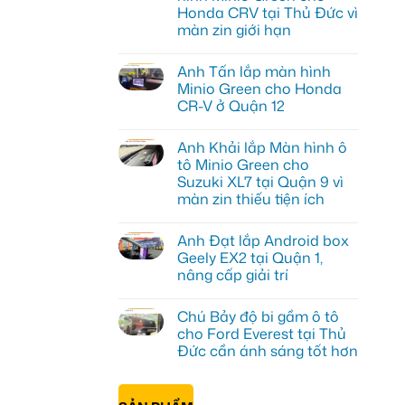
Honda CRV tại Thủ Đức vì
màn zin giới hạn
Không
có
Anh Tấn lắp màn hình
bình
luận
Minio Green cho Honda
ở
CR-V ở Quận 12
Anh
Kiên
Không
nâng
có
cấp
Anh Khải lắp Màn hình ô
bình
Màn
luận
tô Minio Green cho
hình
ở
Minio
Suzuki XL7 tại Quận 9 vì
Anh
Green
Tấn
màn zin thiếu tiện ích
cho
lắp
Honda
màn
Không
CRV
hình
có
tại
Anh Đạt lắp Android box
Minio
bình
Thủ
Green
luận
Geely EX2 tại Quận 1,
Đức
ở
cho
vì
nâng cấp giải trí
Anh
Honda
màn
Khải
CR-
Không
zin
lắp
V
có
giới
Màn
ở
Chú Bảy độ bi gầm ô tô
bình
hạn
hình
Quận
luận
cho Ford Everest tại Thủ
ô
12
ở
tô
Đức cần ánh sáng tốt hơn
Anh
Minio
Đạt
Green
Không
lắp
cho
có
Android
Suzuki
bình
box