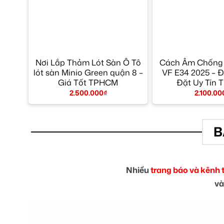
Nơi Lắp Thảm Lót Sàn Ô Tô
Cách Âm Chống 
lót sàn Minio Green quận 8 –
VF E34 2025 – Đ
Giá Tốt TPHCM
Đặt Uy Tín
2.500.000
₫
2.100.00
B
Nhiều
trang báo và kênh 
và