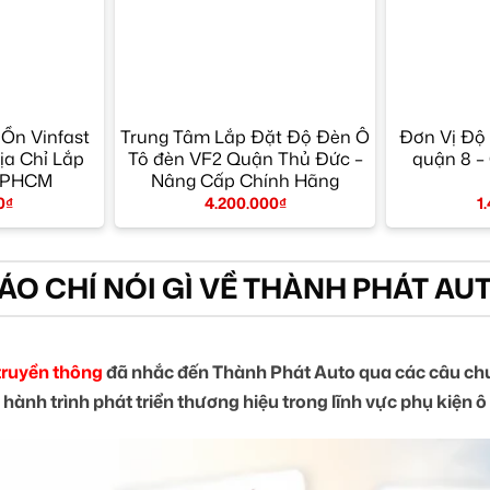
Ồn Vinfast
Trung Tâm Lắp Đặt Độ Đèn Ô
Đơn Vị Độ 
ịa Chỉ Lắp
Tô đèn VF2 Quận Thủ Đức –
quận 8 –
 TPHCM
Nâng Cấp Chính Hãng
0
₫
4.200.000
₫
1
ÁO CHÍ NÓI GÌ VỀ THÀNH PHÁT AU
truyền thông
đã nhắc đến Thành Phát Auto qua các câu chu
 hành trình phát triển thương hiệu trong lĩnh vực phụ kiện ô 