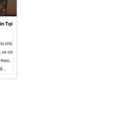
n Tại
ho chủ
, xe có
nhạc,
 ...