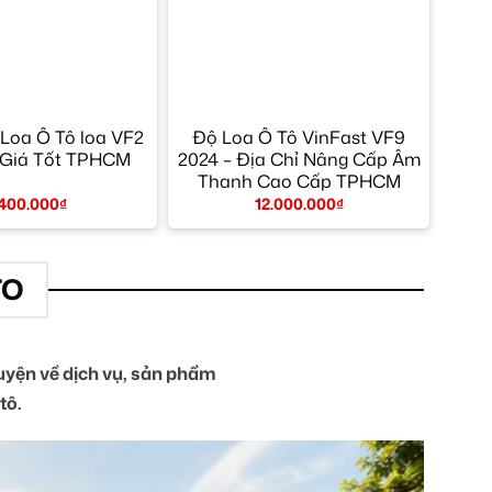
Loa Ô Tô loa VF2
Độ Loa Ô Tô VinFast VF9
 Giá Tốt TPHCM
2024 – Địa Chỉ Nâng Cấp Âm
Thanh Cao Cấp TPHCM
.400.000
₫
12.000.000
₫
TO
yện về dịch vụ, sản phẩm
tô.