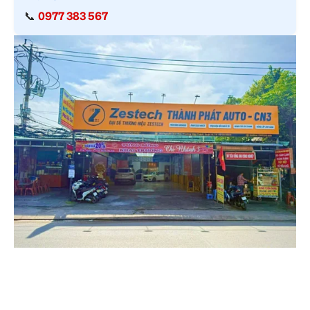
📞
0977 383 567