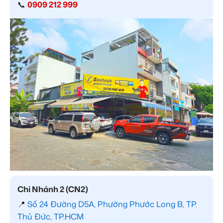
📞
0909 212 999
Chi Nhánh 2 (CN2)
📍
Số 24 Đường D5A, Phường Phước Long B, TP.
Thủ Đức, TP.HCM