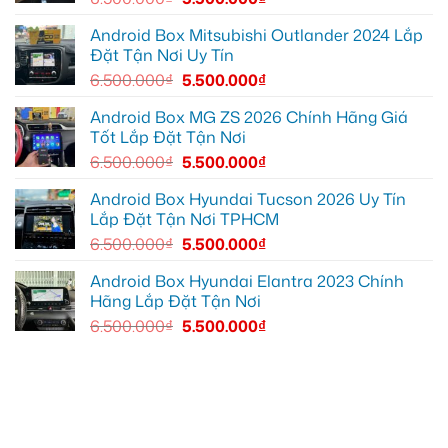
cung
xem
EX2
đường
Youtube
tại
Quận
Android Box Mitsubishi Outlander 2024 Lắp
Gò
Đặt Tận Nơi Uy Tín
Vấp
để
6.500.000
₫
5.500.000
₫
xem
YouTube
và
Android Box MG ZS 2026 Chính Hãng Giá
dẫn
Tốt Lắp Đặt Tận Nơi
đường
6.500.000
₫
5.500.000
₫
Android Box Hyundai Tucson 2026 Uy Tín
Lắp Đặt Tận Nơi TPHCM
6.500.000
₫
5.500.000
₫
Android Box Hyundai Elantra 2023 Chính
Hãng Lắp Đặt Tận Nơi
6.500.000
₫
5.500.000
₫