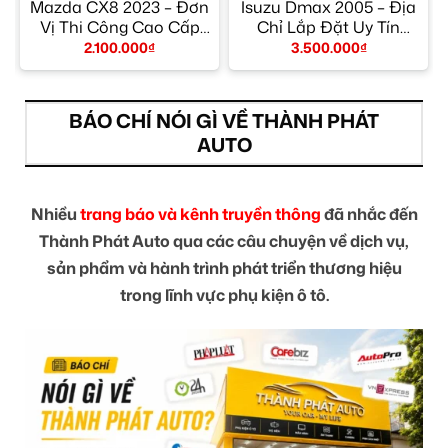
Mazda CX8 2023 – Đơn
Isuzu Dmax 2005 – Địa
Vị Thi Công Cao Cấp
Chỉ Lắp Đặt Uy Tín
TPHCM
TPHCM
2.100.000
₫
3.500.000
₫
BÁO CHÍ NÓI GÌ VỀ THÀNH PHÁT
AUTO
Nhiều
trang báo và kênh truyền thông
đã nhắc đến
Thành Phát Auto qua các câu chuyện về dịch vụ,
sản phẩm và hành trình phát triển thương hiệu
trong lĩnh vực phụ kiện ô tô.