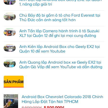
1, nâng cấp giải trí
Không
có
Chú Bảy độ bi gầm ô tô cho Ford Everest tại
bình
luận
Thủ Đức cần ánh sáng tốt hơn
ở
Anh
Không
Đạt
có
Anh Tấn lắp Camera hành trình ô tô Suzuki
lắp
bình
Android
luận
XL7 tại Quận 12 để ghi lại mọi cung đường
box
ở
Geely
Chú
Không
EX2
Bảy
có
Anh Kiên lắp Android Box cho Geely EX2 tại
tại
độ
bình
Quận
bi
luận
Quận 10 để xem Youtube
1,
gầm
ở
nâng
ô
Anh
Không
cấp
tô
Tấn
có
Anh Quang lắp Android box xe Geely EX2 tại
giải
cho
lắp
bình
trí
Ford
Camera
luận
Quận Gò Vấp để xem YouTube và dẫn đường
Everest
hành
ở
tại
trình
Anh
Không
Thủ
ô
Kiên
có
Đức
tô
lắp
bình
cần
Suzuki
Android
SẢN PHẨM
luận
ánh
XL7
Box
ở
sáng
tại
cho
Anh
tốt
Quận
Geely
Quang
hơn
12
EX2
lắp
Android Box Chevrolet Colorado 2018 Chính
để
tại
Android
ghi
Quận
box
Hãng Lắp Đặt Tận Nơi TPHCM
lại
10
xe
mọi
để
Geely
6.500.000
₫
5.500.000
₫