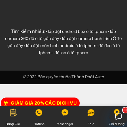
Tìm kiếm nhiều:
•
lắp đặt android box ô tô tphcm
•
lắp
camera 360 độ ô tô gần đây
•
lắp đặt camera hành trình Ô Tô
gần đây
•
lắp đặt màn hình android ô tô tphcm
•
độ đèn ô tô
tphcm
•
độ loa ô tô tphcm
© 2022 Bản quyền thuộc Thành Phát Auto
GIẢM GIÁ 20% CÁC DỊCH VỤ
Bảng Giá
Hotline
Messenger
Zalo
Chỉ đường