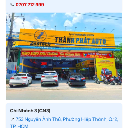
📞
0707 212 999
Chi Nhánh 3 (CN3)
📍
753 Nguyễn Ảnh Thủ, Phường Hiệp Thành, Q.12,
TP. HCM