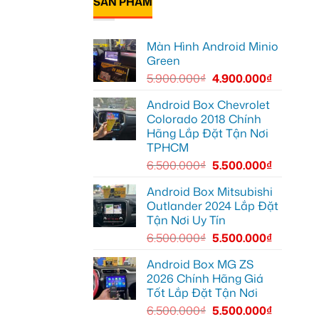
SẢN PHẨM
XL7
luận
Geely
ở
tại
EX2
Chú
Quận
tại
Bảy
9
Quận
độ
vì
1,
Màn Hình Android Minio
bi
màn
nâng
gầm
zin
Green
cấp
ô
thiếu
giải
tô
tiện
5.900.000
₫
4.900.000
₫
trí
cho
ích
Ford
Everest
Android Box Chevrolet
tại
Colorado 2018 Chính
Thủ
Đức
Hãng Lắp Đặt Tận Nơi
cần
TPHCM
ánh
sáng
6.500.000
₫
5.500.000
₫
tốt
hơn
Android Box Mitsubishi
Outlander 2024 Lắp Đặt
Tận Nơi Uy Tín
6.500.000
₫
5.500.000
₫
Android Box MG ZS
2026 Chính Hãng Giá
Tốt Lắp Đặt Tận Nơi
6.500.000
₫
5.500.000
₫