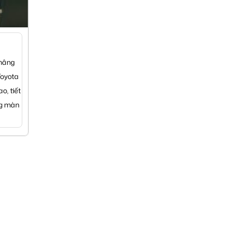
 nâng
Toyota
o, tiết
ng màn