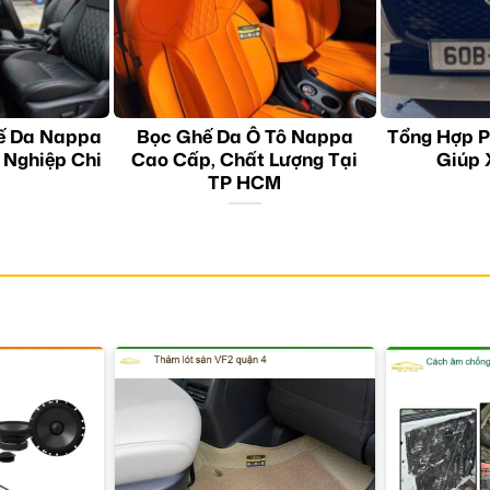
ế Da Nappa
Bọc Ghế Da Ô Tô Nappa
Tổng Hợp P
 Nghiệp Chi
Cao Cấp, Chất Lượng Tại
Giúp 
TP HCM