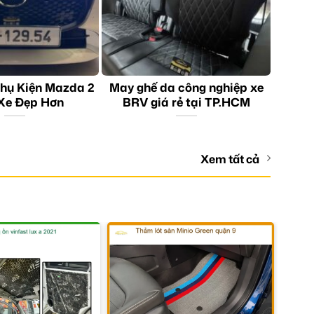
hụ Kiện Mazda 2
May ghế da công nghiệp xe
Xe Đẹp Hơn
BRV giá rẻ tại TP.HCM
Xem tất cả