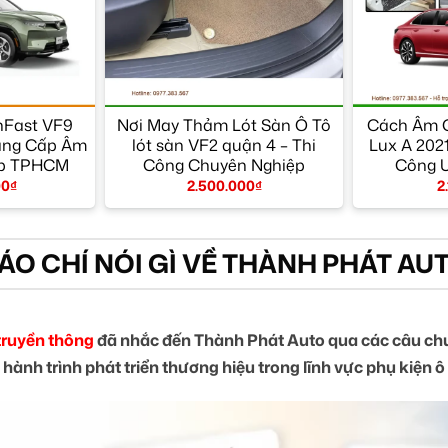
nFast VF9
Nơi May Thảm Lót Sàn Ô Tô
Cách Âm C
Nâng Cấp Âm
lót sàn VF2 quận 4 – Thi
Lux A 202
ấp TPHCM
Công Chuyên Nghiệp
Công 
00
₫
2.500.000
₫
2
ÁO CHÍ NÓI GÌ VỀ THÀNH PHÁT AU
truyền thông
đã nhắc đến Thành Phát Auto qua các câu chu
 hành trình phát triển thương hiệu trong lĩnh vực phụ kiện ô 