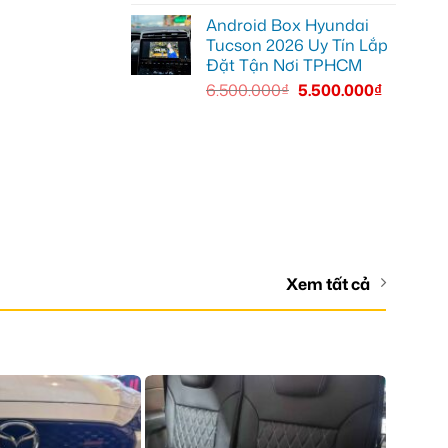
Android Box Hyundai
Tucson 2026 Uy Tín Lắp
Đặt Tận Nơi TPHCM
6.500.000
₫
5.500.000
₫
Xem tất cả