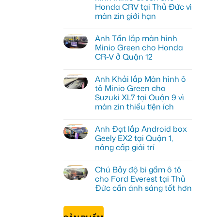
Honda CRV tại Thủ Đức vì
màn zin giới hạn
Không
có
Anh Tấn lắp màn hình
bình
luận
Minio Green cho Honda
ở
CR-V ở Quận 12
Anh
Kiên
Không
nâng
có
cấp
Anh Khải lắp Màn hình ô
bình
Màn
luận
tô Minio Green cho
hình
ở
Minio
Suzuki XL7 tại Quận 9 vì
Anh
Green
Tấn
màn zin thiếu tiện ích
cho
lắp
Honda
màn
Không
CRV
hình
có
tại
Anh Đạt lắp Android box
Minio
bình
Thủ
Green
luận
Geely EX2 tại Quận 1,
Đức
ở
cho
vì
nâng cấp giải trí
Anh
Honda
màn
Khải
CR-
Không
zin
lắp
V
có
giới
Màn
ở
Chú Bảy độ bi gầm ô tô
bình
hạn
hình
Quận
luận
cho Ford Everest tại Thủ
ô
12
ở
tô
Đức cần ánh sáng tốt hơn
Anh
Minio
Đạt
Green
Không
lắp
cho
có
Android
Suzuki
bình
box