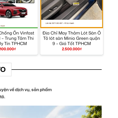
hống Ồn Vinfast
Địa Chỉ May Thảm Lót Sàn Ô
1 – Trung Tâm Thi
Tô lót sàn Minio Green quận
Uy Tín TPHCM
9 – Giá Tốt TPHCM
.100.000
₫
2.500.000
₫
TO
yện về dịch vụ, sản phẩm
tô.