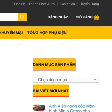
Liên Hệ – Thành Phát Auto
Giới thiệu
Tuyển Dụng
ĐĂNG NHẬP
GIỎ HÀNG
KHUYẾN MẠI
TỔNG HỢP PHỤ KIỆN
DANH MỤC SẢN PHẨM
Chọn danh mục
BÀI VIẾT MỚI NHẤT
Anh Kiên nâng cấp Màn
hình Minio Green cho