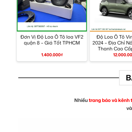
Đơn Vị Độ Loa Ô Tô loa VF2
Độ Loa Ô Tô Vi
quận 8 – Giá Tốt TPHCM
2024 – Địa Chỉ 
Thanh Cao C
1.400.000
₫
12.000.0
B
Nhiều
trang báo và kênh 
và