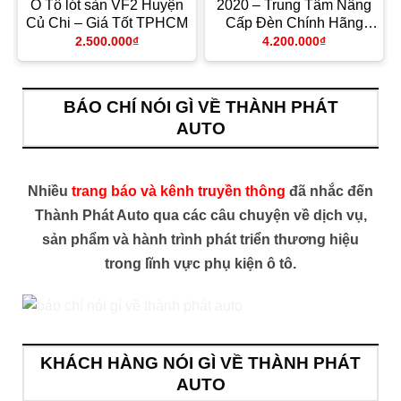
p
Ô Tô lót sàn VF2 Huyện
2020 – Trung Tâm Nâng
Củ Chi – Giá Tốt TPHCM
Cấp Đèn Chính Hãng
TPHCM
2.500.000
₫
4.200.000
₫
BÁO CHÍ NÓI GÌ VỀ THÀNH PHÁT
AUTO
Nhiều
trang báo và kênh truyền thông
đã nhắc đến
Thành Phát Auto qua các câu chuyện về dịch vụ,
sản phẩm và hành trình phát triển thương hiệu
trong lĩnh vực phụ kiện ô tô.
KHÁCH HÀNG NÓI GÌ VỀ THÀNH PHÁT
AUTO