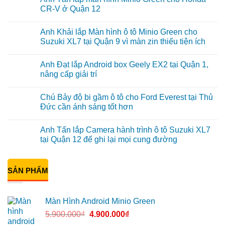
CR-V ở Quận 12
Không
có
Anh Khải lắp Màn hình ô tô Minio Green cho
bình
luận
Suzuki XL7 tại Quận 9 vì màn zin thiếu tiện ích
ở
Anh
Không
Tấn
có
Anh Đạt lắp Android box Geely EX2 tại Quận 1,
lắp
bình
màn
luận
nâng cấp giải trí
hình
ở
Minio
Anh
Không
Green
Khải
có
Chú Bảy độ bi gầm ô tô cho Ford Everest tại Thủ
cho
lắp
bình
Honda
Màn
luận
Đức cần ánh sáng tốt hơn
CR-
hình
ở
V
ô
Anh
Không
ở
tô
Đạt
có
Anh Tấn lắp Camera hành trình ô tô Suzuki XL7
Quận
Minio
lắp
bình
12
Green
Android
luận
tại Quận 12 để ghi lại mọi cung đường
cho
box
ở
Suzuki
Geely
Chú
Không
XL7
EX2
Bảy
có
tại
tại
độ
bình
Quận
Quận
bi
SẢN PHẨM
luận
9
1,
gầm
ở
vì
nâng
ô
Anh
màn
cấp
tô
Tấn
zin
giải
cho
lắp
Màn Hình Android Minio Green
thiếu
trí
Ford
Camera
tiện
Everest
hành
5.900.000
₫
4.900.000
₫
ích
tại
trình
Thủ
ô