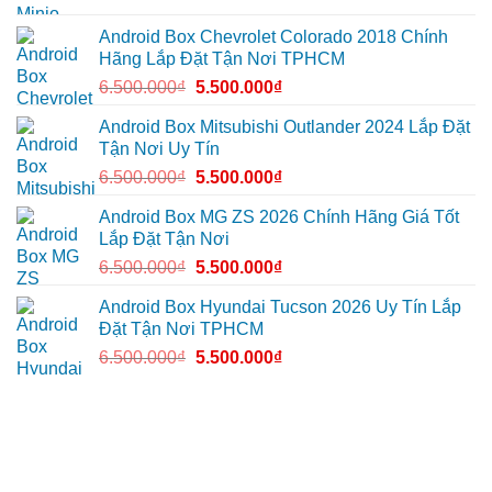
Đức
tô
cần
Suzuki
ánh
XL7
Android Box Chevrolet Colorado 2018 Chính
sáng
tại
Hãng Lắp Đặt Tận Nơi TPHCM
tốt
Quận
hơn
12
6.500.000
₫
5.500.000
₫
để
ghi
lại
Android Box Mitsubishi Outlander 2024 Lắp Đặt
mọi
Tận Nơi Uy Tín
cung
đường
6.500.000
₫
5.500.000
₫
Android Box MG ZS 2026 Chính Hãng Giá Tốt
Lắp Đặt Tận Nơi
6.500.000
₫
5.500.000
₫
Android Box Hyundai Tucson 2026 Uy Tín Lắp
Đặt Tận Nơi TPHCM
6.500.000
₫
5.500.000
₫