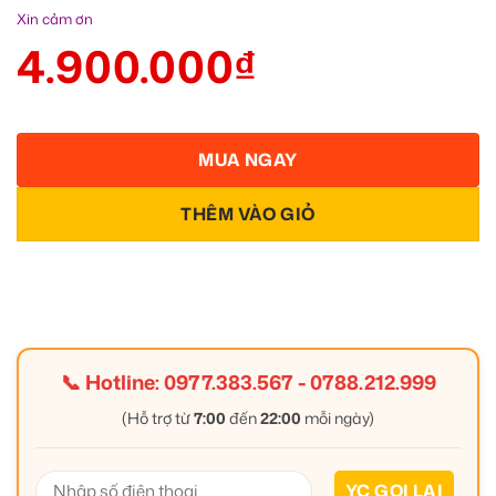
Xin cảm ơn
4.900.000
₫
MUA NGAY
THÊM VÀO GIỎ
📞 Hotline:
0977.383.567
-
0788.212.999
(Hỗ trợ từ
7:00
đến
22:00
mỗi ngày)