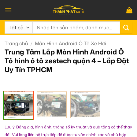
Bỏ
qua
nội
Tìm
dung
kiếm:
Trang chủ
/
Màn Hình Android Ô Tô Xe Hơi
Trung Tâm Lắp Màn Hình Android Ô
Tô hình ô tô zestech quận 4 – Lắp Đặt
Uy Tín TPHCM
Lưu ý: Bảng giá, hình ảnh, thông số kỹ thuật và quà tặng có thể thay
đổi. Vui lòng liên hệ trực tiếp để được tư vấn chính xác và phù hợp.