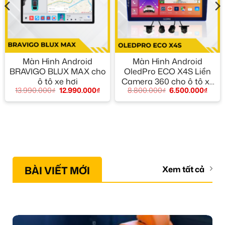
Màn Hình Android
Màn Hình Android
BRAVIGO BLUX MAX cho
OledPro ECO X4S Liền
ô tô xe hơi
Camera 360 cho ô tô xe
13.990.000
₫
12.990.000
₫
8.800.000
₫
6.500.000
₫
hơi
BÀI VIẾT MỚI
Xem tất cả