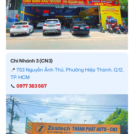
Chi Nhánh 3 (CN3)
📍
753 Nguyễn Ảnh Thủ, Phường Hiệp Thành, Q.12,
TP. HCM
📞
0977 383 567