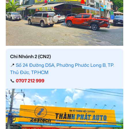
Chi Nhánh 2 (CN2)
📍
Số 24 Đường D5A, Phường Phước Long B, TP.
Thủ Đức, TP.HCM
📞
0707 212 999