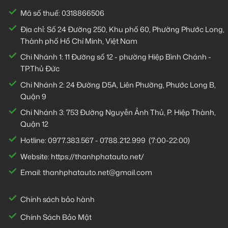
Mã số thuế: 0318866506
Địa chỉ: Số 24 Đường 250, Khu phố 60, Phường Phước Long,
Thành phố Hồ Chí Minh, Việt Nam
Chi Nhánh 1:
11 Đường số 12 - phường Hiệp Bình Chánh -
TP.Thủ Đức
Chi Nhánh 2:
24 Đường D5A, Liên Phường, Phước Long B,
Quận 9
Chi Nhánh 3:
753 Đường Nguyễn Ảnh Thủ, P. Hiệp Thành,
Quận 12
Hotline:
0977.383.567
-
0788.212.999
(7:00-22:00)
Website:
https://thanhphatauto.net/
Email:
thanhphatauto.net@gmail.com
Chính sách bảo hành
Chính Sách Bảo Mật