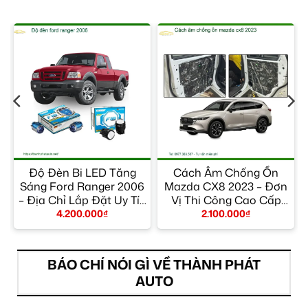
Độ Đèn Bi LED Tăng
Cách Âm Chống Ồn
Sáng Ford Ranger 2006
Mazda CX8 2023 – Đơn
y
– Địa Chỉ Lắp Đặt Uy Tín
Vị Thi Công Cao Cấp
TPHCM
TPHCM
4.200.000
₫
2.100.000
₫
BÁO CHÍ NÓI GÌ VỀ THÀNH PHÁT
AUTO