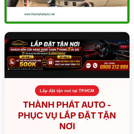
Lắp đặt tận nơi tại TP.HCM
THÀNH PHÁT AUTO -
PHỤC VỤ LẮP ĐẶT TẬN
NƠI