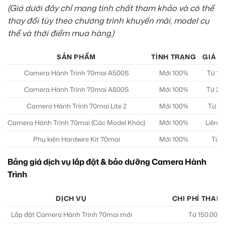
(Giá dưới đây chỉ mang tính chất tham khảo và có thể
thay đổi tùy theo chương trình khuyến mãi, model cụ
thể và thời điểm mua hàng.)
SẢN PHẨM
TÌNH TRẠNG
GIÁ T
Camera Hành Trình 70mai A500S
Mới 100%
Từ 1.
Camera Hành Trình 70mai A800S
Mới 100%
Từ 2.
Camera Hành Trình 70mai Lite 2
Mới 100%
Từ 1.
Camera Hành Trình 70mai (Các Model Khác)
Mới 100%
Liên h
Phụ kiện Hardwire Kit 70mai
Mới 100%
Từ 2
Bảng giá dịch vụ lắp đặt & bảo dưỡng Camera Hành
Trình
DỊCH VỤ
CHI PHÍ THAM
Lắp đặt Camera Hành Trình 70mai mới
Từ 150.000 