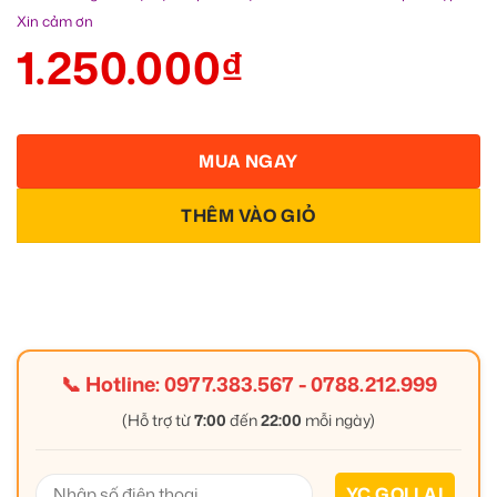
Xin cảm ơn
1.250.000
₫
MUA NGAY
THÊM VÀO GIỎ
📞 Hotline:
0977.383.567
-
0788.212.999
(Hỗ trợ từ
7:00
đến
22:00
mỗi ngày)