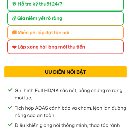
💬 Hỗ trợ kỹ thuật 24/7
💰 Giá niêm yết rõ ràng
🚚 Miễn phí lắp đặt tận nơi
❤️ Lắp xong hài lòng mới thu tiền
ƯU ĐIỂM NỔI BẬT
Ghi hình Full HD/4K sắc nét, bằng chứng rõ ràng
mọi lúc.
Tích hợp ADAS cảnh báo va chạm, lệch làn đường
nâng cao an toàn.
Điều khiển giọng nói thông minh, thao tác rảnh