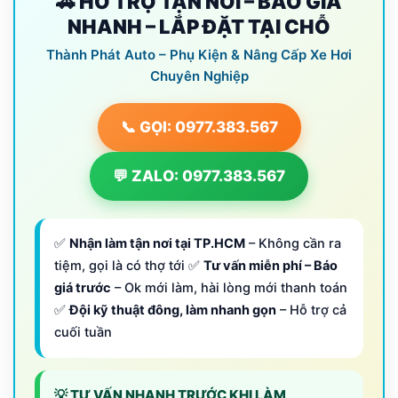
🚗 HỖ TRỢ TẬN NƠI – BÁO GIÁ
NHANH – LẮP ĐẶT TẠI CHỖ
Thành Phát Auto – Phụ Kiện & Nâng Cấp Xe Hơi
Chuyên Nghiệp
📞 GỌI: 0977.383.567
💬 ZALO: 0977.383.567
✅
Nhận làm tận nơi tại TP.HCM
– Không cần ra
tiệm, gọi là có thợ tới ✅
Tư vấn miễn phí – Báo
giá trước
– Ok mới làm, hài lòng mới thanh toán
✅
Đội kỹ thuật đông, làm nhanh gọn
– Hỗ trợ cả
cuối tuần
💡 TƯ VẤN NHANH TRƯỚC KHI LÀM