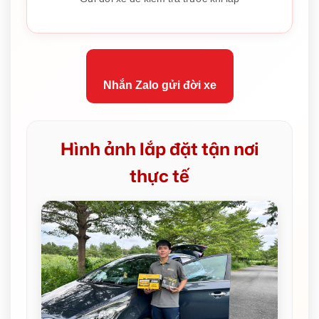
Nhắn Zalo gửi đời xe
Hình ảnh lắp đặt tận nơi
thực tế