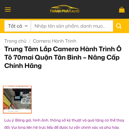
Bỏ
qua
nội
Tìm
dung
kiếm:
Trang chủ
/
Camera Hành Trình
Trung Tâm Lắp Camera Hành Trình Ô
Tô 70mai Quận Tân Bình – Nâng Cấp
Chính Hãng
Lưu ý: Bảng giá, hình ảnh, thông số kỹ thuật và quà tặng có thể thay
đổi. Vui lòng liên hệ trực tiếp để được tư vấn chính xác và phù hợp.