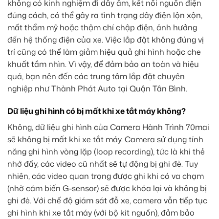
không có kinh nghiệm đi dây âm, kết nối nguồn điện
đúng cách, có thể gây ra tình trạng dây điện lộn xộn,
mất thẩm mỹ hoặc thậm chí chập điện, ảnh hưởng
đến hệ thống điện của xe. Việc lắp đặt không đúng vị
trí cũng có thể làm giảm hiệu quả ghi hình hoặc che
khuất tầm nhìn. Vì vậy, để đảm bảo an toàn và hiệu
quả, bạn nên đến các trung tâm lắp đặt chuyên
nghiệp như Thành Phát Auto tại Quận Tân Bình.
Dữ liệu ghi hình có bị mất khi xe tắt máy không?
Không, dữ liệu ghi hình của Camera Hành Trình 70mai
sẽ không bị mất khi xe tắt máy. Camera sử dụng tính
năng ghi hình vòng lặp (loop recording), tức là khi thẻ
nhớ đầy, các video cũ nhất sẽ tự động bị ghi đè. Tuy
nhiên, các video quan trọng được ghi khi có va chạm
(nhờ cảm biến G-sensor) sẽ được khóa lại và không bị
ghi đè. Với chế độ giám sát đỗ xe, camera vẫn tiếp tục
ghi hình khi xe tắt máy (với bộ kit nguồn), đảm bảo