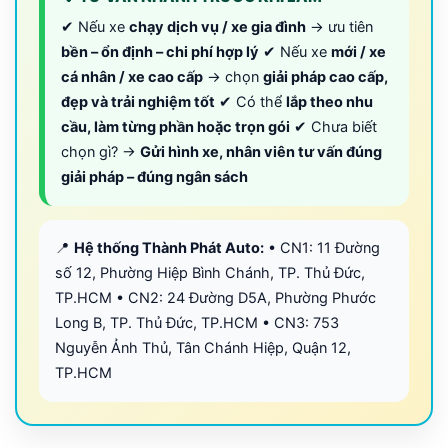
✔ Nếu xe
chạy dịch vụ / xe gia đình
→ ưu tiên
bền – ổn định – chi phí hợp lý
✔ Nếu xe
mới / xe
cá nhân / xe cao cấp
→ chọn
giải pháp cao cấp,
đẹp và trải nghiệm tốt
✔ Có thể
lắp theo nhu
cầu, làm từng phần hoặc trọn gói
✔ Chưa biết
chọn gì? →
Gửi hình xe, nhân viên tư vấn đúng
giải pháp – đúng ngân sách
📍
Hệ thống Thành Phát Auto:
• CN1: 11 Đường
số 12, Phường Hiệp Bình Chánh, TP. Thủ Đức,
TP.HCM • CN2: 24 Đường D5A, Phường Phước
Long B, TP. Thủ Đức, TP.HCM • CN3: 753
Nguyễn Ảnh Thủ, Tân Chánh Hiệp, Quận 12,
TP.HCM