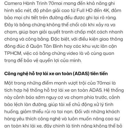
Camera Hành Trình 70mai mang đến khả năng ghi
hình sắc nét, độ phân giải cao từ Full HD đến 4K, đảm
bảo mọi chi tiết trên đường đều được ghi lại rõ ràng.
Đây là bằng chứng không thể chối cãi khi xảy ra va
chạm, giúp bạn giải quyết tranh chấp một cách nhanh
chóng và công bằng. Đặc biệt, với điều kiện giao thông
đông đúc ở Quận Tân Bình hay các khu vực lân cận
TPHCM, việc có bằng chứng video là vô cùng quan
trọng để bảo vệ quyền lợi của mình.
Công nghệ hỗ trợ lái xe an toàn (ADAS) tiên tiến
Một trong những điểm mạnh vượt trội của 70mai là
tích hợp hệ thống hỗ trợ lái xe an toàn ADAS. Hệ thống
này cảnh báo sớm nguy cơ va chạm phía trước, cảnh
báo lệch làn đường, giúp tài xế chủ động xử lý tình
huống, giảm thiểu rủi ro tai nạn. Đối với những khách
hàng yêu thích công nghệ và luôn muốn nâng cao sự
an toàn khi lái xe, đây chính là tính năng không thể bỏ