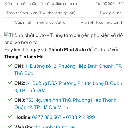
Kiểm tra, sửa chữa hệ thống điện camera
Từ 100.000 – 250.
Thay thế phụ kiện (Thẻ nhớ, dây nguồn)
Theo giá linh ki
Cập nhật firmware, cài đặt lại
Miễn phí (nếu mua tại Thàn
Hãy liên hệ ngay với
Thành Phát Auto
để được tư vấn.
Thông Tin Liên Hệ
CN1:
11 Đường số 12, Phường Hiệp Bình Chánh, TP.
Thủ Đức
CN2:
24 Đường D5A, Phường Phước Long B, Quận
9, TP. Thủ Đức
CN3:
753 Nguyễn Ảnh Thủ, Phường Hiệp Thành,
Quận 12, TP. Hồ Chí Minh
Hotline:
0977 383 567
–
0788 212 999
Website:
thanhphatauto.net