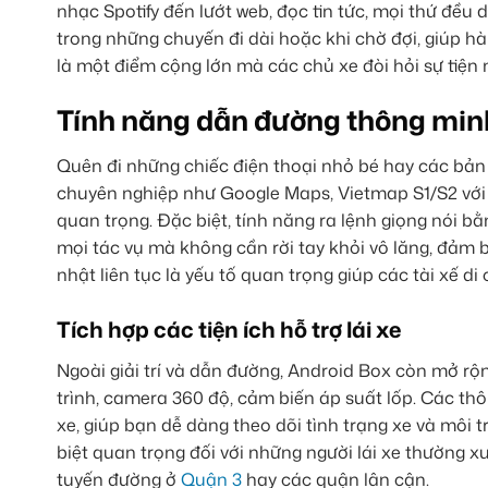
nhạc Spotify đến lướt web, đọc tin tức, mọi thứ đều
trong những chuyến đi dài hoặc khi chờ đợi, giúp h
là một điểm cộng lớn mà các chủ xe đòi hỏi sự tiện 
Tính năng dẫn đường thông min
Quên đi những chiếc điện thoại nhỏ bé hay các bản
chuyên nghiệp như Google Maps, Vietmap S1/S2 với d
quan trọng. Đặc biệt, tính năng ra lệnh giọng nói bằ
mọi tác vụ mà không cần rời tay khỏi vô lăng, đảm b
nhật liên tục là yếu tố quan trọng giúp các tài xế d
Tích hợp các tiện ích hỗ trợ lái xe
Ngoài giải trí và dẫn đường, Android Box còn mở rộ
trình, camera 360 độ, cảm biến áp suất lốp. Các thôn
xe, giúp bạn dễ dàng theo dõi tình trạng xe và môi
biệt quan trọng đối với những người lái xe thường x
tuyến đường ở
Quận 3
hay các quận lân cận.