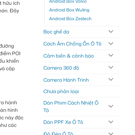
Android Box Volvo
t hữu ích
Android Box Wuling
hán. Đây
Android Box Zestech
Bọc ghế da
Cách Âm Chống Ồn Ô Tô
 đường
 điểm POI
Cảm biến & cảnh báo
iều khiển
Camera 360 độ
 và cập
Camera Hành Trình
Chưa phân loại
era hành
Dán Phim Cách Nhiệt Ô
màn hình
Tô
ệc này đặc
Dán PPF Xe Ô Tô
 như các
Độ Đèn Ô Tô