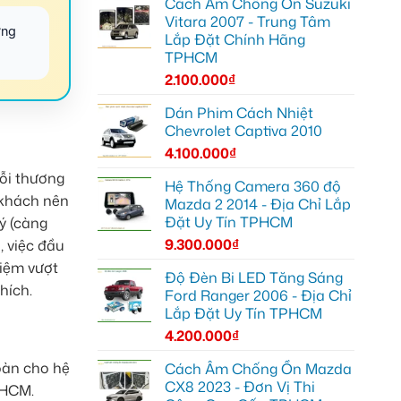
Cách Âm Chống Ồn Suzuki
Vitara 2007 - Trung Tâm
ờng
Lắp Đặt Chính Hãng
TPHCM
2.100.000
₫
Dán Phim Cách Nhiệt
Chevrolet Captiva 2010
4.100.000
₫
Mỗi thương
Hệ Thống Camera 360 độ
 khách nên
Mazda 2 2014 - Địa Chỉ Lắp
Đặt Uy Tín TPHCM
ý (càng
9.300.000
₫
, việc đầu
iệm vượt
Độ Đèn Bi LED Tăng Sáng
hích.
Ford Ranger 2006 - Địa Chỉ
Lắp Đặt Uy Tín TPHCM
4.200.000
₫
oàn cho hệ
Cách Âm Chống Ồn Mazda
CX8 2023 - Đơn Vị Thi
PHCM.