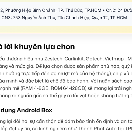
12, Phường Hiệp Bình Chánh, TP. Thủ Đức, TP.HCM • CN2: 24 Đư
 CN3: 753 Nguyễn Ảnh Thủ, Tân Chánh Hiệp, Quận 12, TP.HCM
à lời khuyên lựa chọn
iều thương hiệu như Zestech, Carlinkit, Gotech, Vietmap… 
 năng và mức giá. Để lựa chọn được sản phẩm phù hợp, quý
 hưởng trực tiếp đến độ mượt mà của hệ thống), chip xử l
ủa mình và đặc biệt là chế độ bảo hành. Với ngân sách cao
 mạnh mẽ (RAM 4-8GB, ROM 64-128GB) sẽ mang lại trải ngh
không rõ nguồn gốc có thể gây ra lỗi vặt hoặc không tương t
ử dụng Android Box
g lại đòi hỏi sự cẩn thận để đảm bảo tính ổn định và an t
 lắp đặt uy tín, có kinh nghiệm như Thành Phát Auto tại T