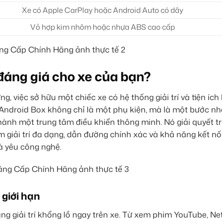
Xe có Apple CarPlay hoặc Android Auto có dây
Vỏ hợp kim nhôm hoặc nhựa ABS cao cấp
đáng giá cho xe của bạn?
, việc sở hữu một chiếc xe có hệ thống giải trí và tiện ích 
ndroid Box không chỉ là một phụ kiện, mà là một bước nh
nh một trung tâm điều khiển thông minh. Nó giải quyết tr
ệm giải trí đa dạng, dẫn đường chính xác và khả năng kết n
à yêu công nghệ.
 giới hạn
 giải trí khổng lồ ngay trên xe. Từ xem phim YouTube, Net