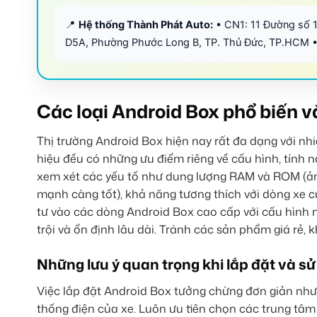
📍
Hệ thống Thành Phát Auto:
• CN1: 11 Đường số 
D5A, Phường Phước Long B, TP. Thủ Đức, TP.HCM •
Các loại Android Box phổ biến v
Thị trường Android Box hiện nay rất đa dạng với nh
hiệu đều có những ưu điểm riêng về cấu hình, tính
xem xét các yếu tố như dung lượng RAM và ROM (ảnh
mạnh càng tốt), khả năng tương thích với dòng xe c
tư vào các dòng Android Box cao cấp với cấu hình
trội và ổn định lâu dài. Tránh các sản phẩm giá rẻ, 
Những lưu ý quan trọng khi lắp đặt và s
Việc lắp đặt Android Box tưởng chừng đơn giản nhưn
thống điện của xe. Luôn ưu tiên chọn các trung tâm