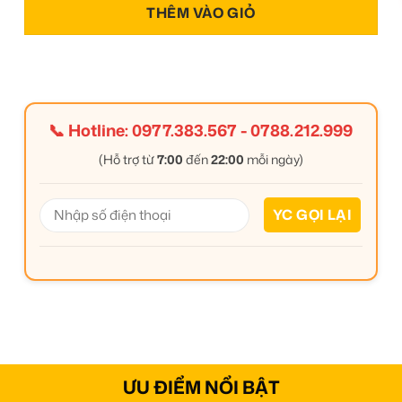
THÊM VÀO GIỎ
📞 Hotline:
0977.383.567
-
0788.212.999
(Hỗ trợ từ
7:00
đến
22:00
mỗi ngày)
ƯU ĐIỂM NỔI BẬT