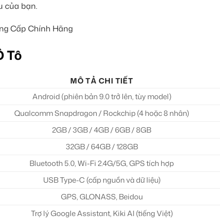
u của bạn.
Ô Tô
MÔ TẢ CHI TIẾT
Android (phiên bản 9.0 trở lên, tùy model)
Qualcomm Snapdragon / Rockchip (4 hoặc 8 nhân)
2GB / 3GB / 4GB / 6GB / 8GB
32GB / 64GB / 128GB
Bluetooth 5.0, Wi-Fi 2.4G/5G, GPS tích hợp
USB Type-C (cấp nguồn và dữ liệu)
GPS, GLONASS, Beidou
Trợ lý Google Assistant, Kiki AI (tiếng Việt)