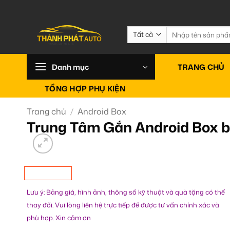
Bỏ
qua
nội
Tìm
kiếm:
dung
Danh mục
TRANG CHỦ
TỔNG HỢP PHỤ KIỆN
Trang chủ
/
Android Box
Trung Tâm Gắn Android Box b
Lưu ý: Bảng giá, hình ảnh, thông số kỹ thuật và quà tặng có thể
thay đổi. Vui lòng liên hệ trực tiếp để được tư vấn chính xác và
phù hợp. Xin cảm ơn