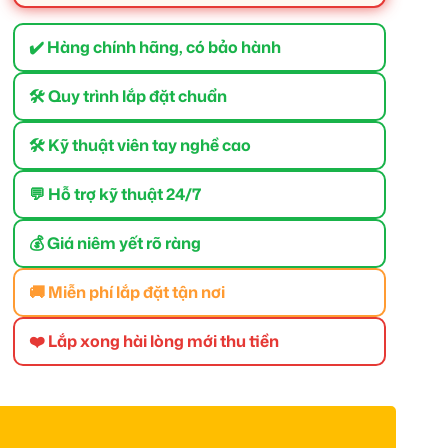
✔️ Hàng chính hãng, có bảo hành
🛠 Quy trình lắp đặt chuẩn
🛠 Kỹ thuật viên tay nghề cao
💬 Hỗ trợ kỹ thuật 24/7
💰 Giá niêm yết rõ ràng
🚚 Miễn phí lắp đặt tận nơi
❤️ Lắp xong hài lòng mới thu tiền