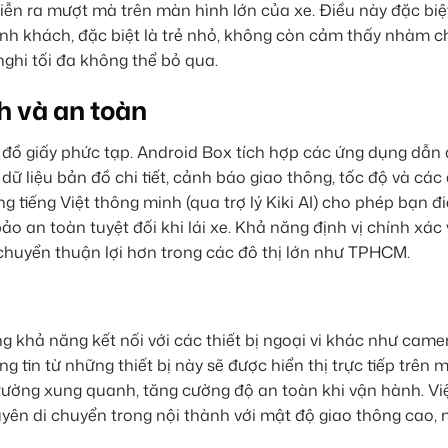
 diễn ra mượt mà trên màn hình lớn của xe. Điều này đặc biệ
ành khách, đặc biệt là trẻ nhỏ, không còn cảm thấy nhàm c
nghi tối đa không thể bỏ qua.
h và an toàn
 đồ giấy phức tạp. Android Box tích hợp các ứng dụng dẫn
ữ liệu bản đồ chi tiết, cảnh báo giao thông, tốc độ và các
ng tiếng Việt thông minh (qua trợ lý Kiki AI) cho phép bạn đ
ảo an toàn tuyệt đối khi lái xe. Khả năng định vị chính xác
i chuyển thuận lợi hơn trong các đô thị lớn như TPHCM.
ng khả năng kết nối với các thiết bị ngoại vi khác như cam
g tin từ những thiết bị này sẽ được hiển thị trực tiếp trên 
 trường xung quanh, tăng cường độ an toàn khi vận hành. Vi
uyên di chuyển trong nội thành với mật độ giao thông cao,