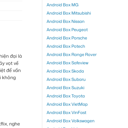
Android Box MG
Android Box Mitsubishi
Android Box Nissan
Android Box Peugeot
Android Box Porsche
Android Box Potech
Android Box Range Rover
hiện đại là
Android Box Safeview
ảy vọt về
iệt để vấn
Android Box Skoda
ối không
Android Box Subaru
Android Box Suzuki
Android Box Toyota
Android Box VietMap
Android Box VinFast
Android Box Volkswagen
flix, nghe