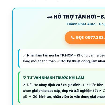
🚗 HỖ TRỢ TẬN NƠI – 
Thành Phát Auto – Ph
📞 GỌI: 0977.383
✅
Nhận làm tận nơi tại TP.HCM
– Không cần ra tiệm
lòng mới thanh toán ✅
Đội kỹ thuật đông, làm nh
💡 TƯ VẤN NHANH TRƯỚC KHI LÀM
✔ Nếu xe
chạy dịch vụ / xe gia đình
→ ưu tiên
bền –
chọn
giải pháp cao cấp, đẹp và trải nghiệm tốt
✔ C
gì? →
Gửi hình xe, nhân viên tư vấn đúng giải phá