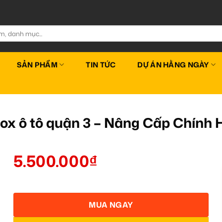
SẢN PHẨM
TIN TỨC
DỰ ÁN HẰNG NGÀY
ox ô tô quận 3 – Nâng Cấp Chính
5.500.000
₫
MUA NGAY