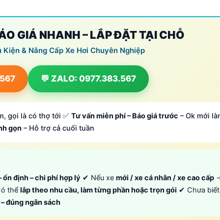
BÁO GIÁ NHANH – LẮP ĐẶT TẠI CHỖ
ụ Kiện & Nâng Cấp Xe Hơi Chuyên Nghiệp
.567
💬 ZALO: 0977.383.567
, gọi là có thợ tới ✅
Tư vấn miễn phí – Báo giá trước
– Ok mới là
anh gọn
– Hỗ trợ cả cuối tuần
 ổn định – chi phí hợp lý
✔ Nếu xe
mới / xe cá nhân / xe cao cấp
ó thể
lắp theo nhu cầu, làm từng phần hoặc trọn gói
✔ Chưa biết
p – đúng ngân sách