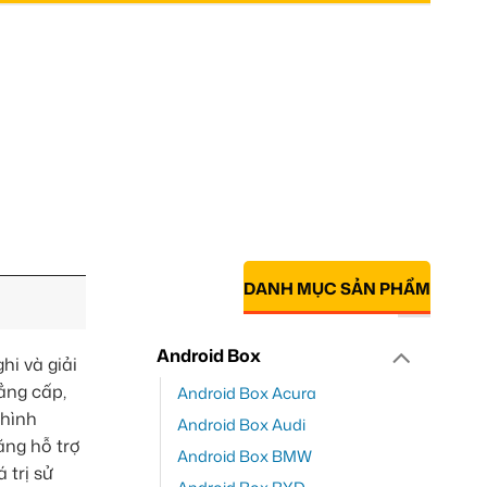
DANH MỤC SẢN PHẨM
Android Box
hi và giải
ẳng cấp,
Android Box Acura
 hình
Android Box Audi
ăng hỗ trợ
Android Box BMW
 trị sử