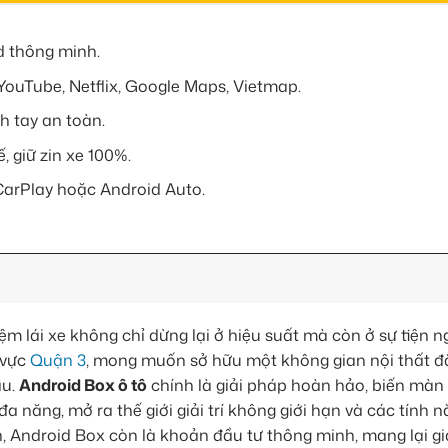
d thông minh.
 YouTube, Netflix, Google Maps, Vietmap.
h tay an toàn.
, giữ zin xe 100%.
CarPlay hoặc Android Auto.
m lái xe không chỉ dừng lại ở hiệu suất mà còn ở sự tiện ng
 vực
Quận 3
, mong muốn sở hữu một không gian nội thất đ
ầu.
Android Box ô tô
chính là giải pháp hoàn hảo, biến màn
năng, mở ra thế giới giải trí không giới hạn và các tính n
n, Android Box còn là khoản đầu tư thông minh, mang lại giá