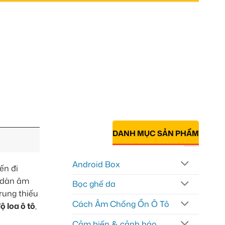
DANH MỤC SẢN PHẨM
Android Box
ến đi
, dàn âm
Bọc ghế da
rung thiếu
Cách Âm Chống Ồn Ô Tô
ộ loa ô tô
,
Cảm biến & cảnh báo