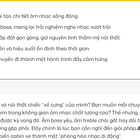
i tạo chi tiết âm nhạc sống động.
ass, mang lại trải nghiệm nghe nhạc vượt trội.
lắp đặt gọn gàng, giữ nguyên tính thẩm mỹ nội thất.
 và hiệu suất ổn định theo thời gian.
 chuyến đi thành một hành trình đầy cảm hứng.
h và nội thất chiếc “xế cưng” của mình? Bạn muốn mỗi chuy
chìm trong không gian âm nhạc chất lượng cao? Thế nhưng
ược kỳ vọng đó. Âm bass yếu, âm treble chói gắt hay dải t
ờng gặp phải. Đây chính là lúc bạn cần nghĩ đến giải pháp
đ
biến cabin xe thành một “phòng hòa nhạc di động”.