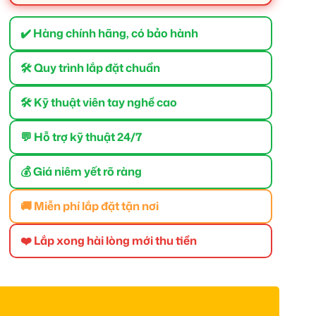
✔️ Hàng chính hãng, có bảo hành
🛠 Quy trình lắp đặt chuẩn
🛠 Kỹ thuật viên tay nghề cao
💬 Hỗ trợ kỹ thuật 24/7
💰 Giá niêm yết rõ ràng
🚚 Miễn phí lắp đặt tận nơi
❤️ Lắp xong hài lòng mới thu tiền