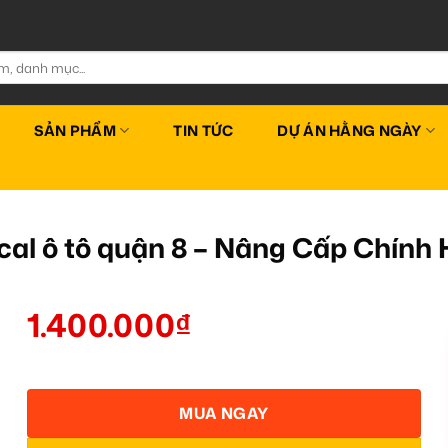
SẢN PHẨM
TIN TỨC
DỰ ÁN HẰNG NGÀY
cal ô tô quận 8 – Nâng Cấp Chính
1.400.000
₫
MUA NGAY