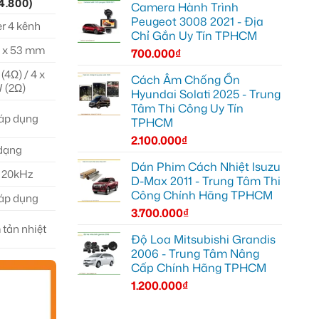
4.800)
Camera Hành Trình
Peugeot 3008 2021 - Địa
er 4 kênh
Chỉ Gắn Uy Tín TPHCM
2 x 53 mm
700.000
₫
(4Ω) / 4 x
Cách Âm Chống Ồn
 (2Ω)
Hyundai Solati 2025 - Trung
Tâm Thi Công Uy Tín
áp dụng
TPHCM
2.100.000
₫
dạng
Dán Phim Cách Nhiệt Isuzu
– 20kHz
D-Max 2011 - Trung Tâm Thi
Công Chính Hãng TPHCM
áp dụng
3.700.000
₫
tản nhiệt
Độ Loa Mitsubishi Grandis
2006 - Trung Tâm Nâng
Cấp Chính Hãng TPHCM
1.200.000
₫