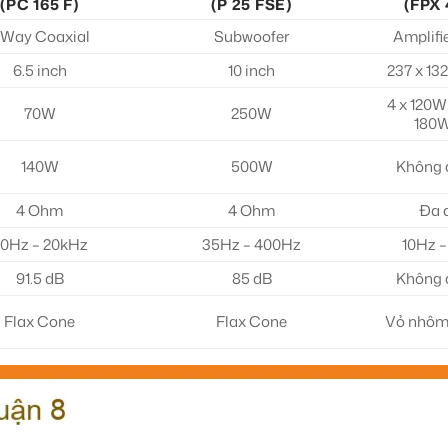
(PC 165 F)
(P 25 FSE)
(FPX 
 Way Coaxial
Subwoofer
Amplifi
6.5 inch
10 inch
237 x 13
4 x 120W 
70W
250W
180W
140W
500W
Không 
4 Ohm
4 Ohm
Đa 
0Hz – 20kHz
35Hz – 400Hz
10Hz 
91.5 dB
85 dB
Không 
Flax Cone
Flax Cone
Vỏ nhôm 