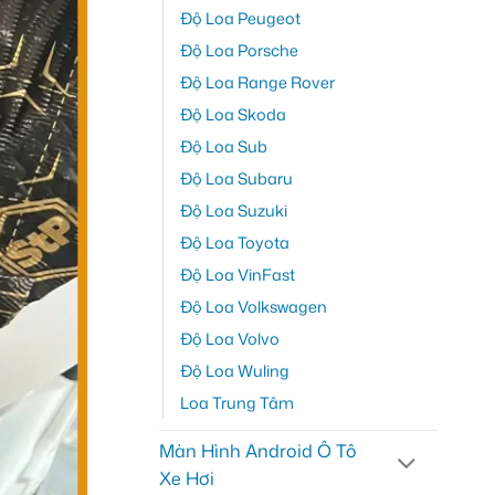
Độ Loa Peugeot
Độ Loa Porsche
Độ Loa Range Rover
Độ Loa Skoda
Độ Loa Sub
Độ Loa Subaru
Độ Loa Suzuki
Độ Loa Toyota
Độ Loa VinFast
Độ Loa Volkswagen
Độ Loa Volvo
Độ Loa Wuling
Loa Trung Tâm
Màn Hình Android Ô Tô
Xe Hơi