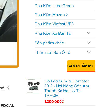
Phụ Kiện Limo Green
Phụ Kiện Mazda 2
Phụ Kiện Vinfast VF3
Phụ Kiện Xe Bán Tải
Sản phẩm khác
Thảm Lót Sàn Ô Tô
SẢN PHẨM MỚI
Độ Loa Subaru Forester
2012 - Nơi Nâng Cấp Âm
số kỹ
Thanh Xe Hơi Uy Tín
TPHCM
1.200.000
₫
 FOCAL