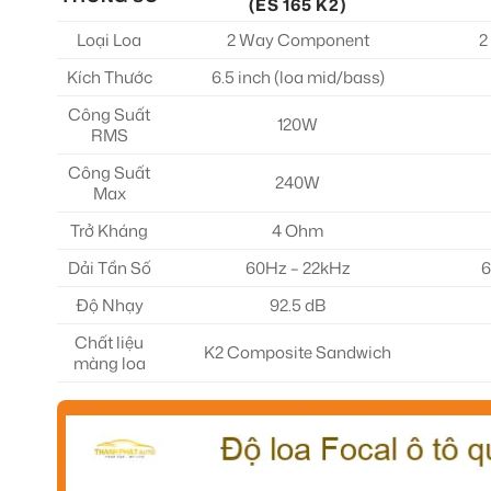
(ES 165 K2)
Loại Loa
2 Way Component
2
Kích Thước
6.5 inch (loa mid/bass)
Công Suất
120W
RMS
Công Suất
240W
Max
Trở Kháng
4 Ohm
Dải Tần Số
60Hz – 22kHz
6
Độ Nhạy
92.5 dB
Chất liệu
K2 Composite Sandwich
màng loa