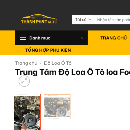
Bỏ
qua
nội
Tìm
kiếm:
dung
Danh mục
TRANG CHỦ
TỔNG HỢP PHỤ KIỆN
Trang chủ
/
Độ Loa Ô Tô
Trung Tâm Độ Loa Ô Tô loa Fo