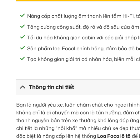
Nâng cấp chất lượng âm thanh lên tầm Hi-Fi, tá
Tăng cường công suất, độ rõ và độ sâu của âm b
Tối ưu hóa không gian cabin với các giải pháp 
Sản phẩm loa Focal chính hãng, đảm bảo độ bền
Tạo không gian giải trí cá nhân hóa, biến mỗi
Thông tin chi tiết
Bạn là người yêu xe, luôn chăm chút cho ngoại hìn
không chỉ là di chuyển mà còn là tận hưởng, đắm 
thanh nguyên bản trên xe thường khó lòng đáp ứng đ
chi tiết là những “nỗi khổ” mà nhiều chủ xe đẹp thư
đặc biệt là nâng cấp lên hệ thống
Loa Focal ô tô
để 