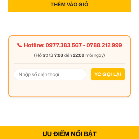
THÊM VÀO GIỎ
📞 Hotline:
0977.383.567
-
0788.212.999
(Hỗ trợ từ
7:00
đến
22:00
mỗi ngày)
ƯU ĐIỂM NỔI BẬT