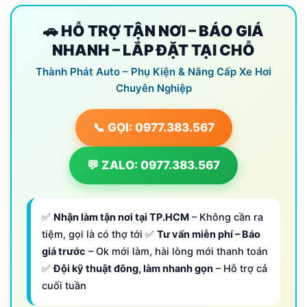
🚗 HỖ TRỢ TẬN NƠI – BÁO GIÁ
NHANH – LẮP ĐẶT TẠI CHỖ
Thành Phát Auto – Phụ Kiện & Nâng Cấp Xe Hơi
Chuyên Nghiệp
📞 GỌI: 0977.383.567
💬 ZALO: 0977.383.567
✅
Nhận làm tận nơi tại TP.HCM
– Không cần ra
tiệm, gọi là có thợ tới ✅
Tư vấn miễn phí – Báo
giá trước
– Ok mới làm, hài lòng mới thanh toán
✅
Đội kỹ thuật đông, làm nhanh gọn
– Hỗ trợ cả
cuối tuần