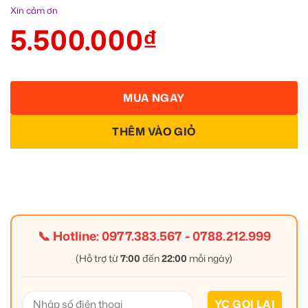
Xin cảm ơn
5.500.000
₫
MUA NGAY
THÊM VÀO GIỎ
📞 Hotline:
0977.383.567
-
0788.212.999
(Hỗ trợ từ
7:00
đến
22:00
mỗi ngày)