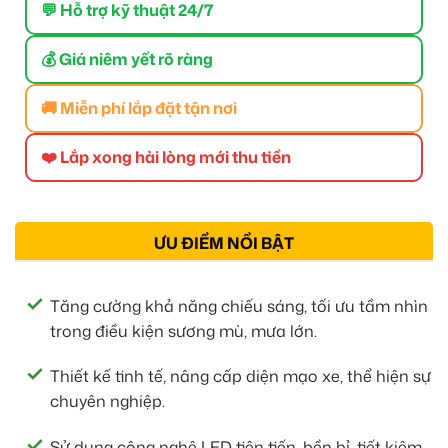
💬 Hỗ trợ kỹ thuật 24/7
💰 Giá niêm yết rõ ràng
🚚 Miễn phí lắp đặt tận nơi
❤️ Lắp xong hài lòng mới thu tiền
ƯU ĐIỂM NỔI BẬT
Tăng cường khả năng chiếu sáng, tối ưu tầm nhìn
trong điều kiện sương mù, mưa lớn.
Thiết kế tinh tế, nâng cấp diện mạo xe, thể hiện sự
chuyên nghiệp.
Sử dụng công nghệ LED tiên tiến, bền bỉ, tiết kiệm