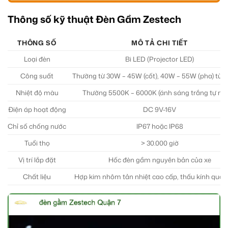
Thông số kỹ thuật Đèn Gầm Zestech
THÔNG SỐ
MÔ TẢ CHI TIẾT
Loại đèn
Bi LED (Projector LED)
Công suất
Thường từ 30W – 45W (cốt), 40W – 55W (pha) tùy
Nhiệt độ màu
Thường 5500K – 6000K (ánh sáng trắng tự nhi
Điện áp hoạt động
DC 9V-16V
Chỉ số chống nước
IP67 hoặc IP68
Tuổi thọ
> 30.000 giờ
Vị trí lắp đặt
Hốc đèn gầm nguyên bản của xe
Chất liệu
Hợp kim nhôm tản nhiệt cao cấp, thấu kính qua