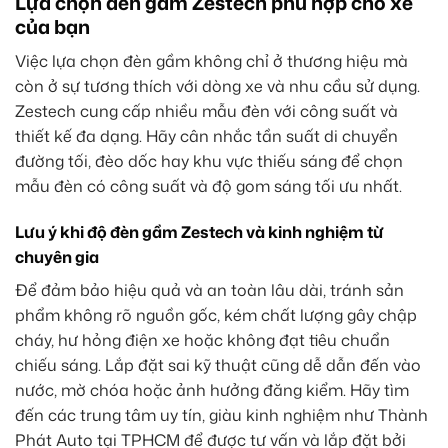
Lựa chọn đèn gầm Zestech phù hợp cho xe
của bạn
Việc lựa chọn đèn gầm không chỉ ở thương hiệu mà
còn ở sự tương thích với dòng xe và nhu cầu sử dụng.
Zestech cung cấp nhiều mẫu đèn với công suất và
thiết kế đa dạng. Hãy cân nhắc tần suất di chuyển
đường tối, đèo dốc hay khu vực thiếu sáng để chọn
mẫu đèn có công suất và độ gom sáng tối ưu nhất.
Lưu ý khi độ đèn gầm Zestech và kinh nghiệm từ
chuyên gia
Để đảm bảo hiệu quả và an toàn lâu dài, tránh sản
phẩm không rõ nguồn gốc, kém chất lượng gây chập
cháy, hư hỏng điện xe hoặc không đạt tiêu chuẩn
chiếu sáng. Lắp đặt sai kỹ thuật cũng dễ dẫn đến vào
nước, mờ chóa hoặc ảnh hưởng đăng kiểm. Hãy tìm
đến các trung tâm uy tín, giàu kinh nghiệm như Thành
Phát Auto tại TPHCM để được tư vấn và lắp đặt bởi