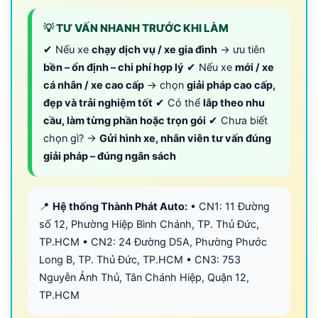
💡 TƯ VẤN NHANH TRƯỚC KHI LÀM
✔ Nếu xe
chạy dịch vụ / xe gia đình
→ ưu tiên
bền – ổn định – chi phí hợp lý
✔ Nếu xe
mới / xe
cá nhân / xe cao cấp
→ chọn
giải pháp cao cấp,
đẹp và trải nghiệm tốt
✔ Có thể
lắp theo nhu
cầu, làm từng phần hoặc trọn gói
✔ Chưa biết
chọn gì? →
Gửi hình xe, nhân viên tư vấn đúng
giải pháp – đúng ngân sách
📍
Hệ thống Thành Phát Auto:
• CN1: 11 Đường
số 12, Phường Hiệp Bình Chánh, TP. Thủ Đức,
TP.HCM • CN2: 24 Đường D5A, Phường Phước
Long B, TP. Thủ Đức, TP.HCM • CN3: 753
Nguyễn Ảnh Thủ, Tân Chánh Hiệp, Quận 12,
TP.HCM