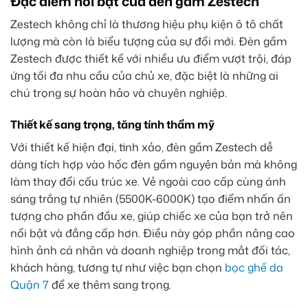
Đặc điểm nổi bật của đèn gầm Zestech
Zestech không chỉ là thương hiệu phụ kiện ô tô chất
lượng mà còn là biểu tượng của sự đổi mới. Đèn gầm
Zestech được thiết kế với nhiều ưu điểm vượt trội, đáp
ứng tối đa nhu cầu của chủ xe, đặc biệt là những ai
chú trọng sự hoàn hảo và chuyên nghiệp.
Thiết kế sang trọng, tăng tính thẩm mỹ
Với thiết kế hiện đại, tinh xảo, đèn gầm Zestech dễ
dàng tích hợp vào hốc đèn gầm nguyên bản mà không
làm thay đổi cấu trúc xe. Vẻ ngoài cao cấp cùng ánh
sáng trắng tự nhiên (5500K-6000K) tạo điểm nhấn ấn
tượng cho phần đầu xe, giúp chiếc xe của bạn trở nên
nổi bật và đẳng cấp hơn. Điều này góp phần nâng cao
hình ảnh cá nhân và doanh nghiệp trong mắt đối tác,
khách hàng, tương tự như việc bạn chọn
bọc ghế da
Quận 7
để xe thêm sang trọng.