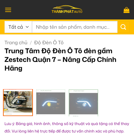
Bỏ
qua
nội
Tìm
dung
kiếm:
Trang chủ
/
Độ Đèn Ô Tô
Trung Tâm Độ Đèn Ô Tô đèn gầm
Zestech Quận 7 – Nâng Cấp Chính
Hãng
Lưu ý: Bảng giá, hình ảnh, thông số kỹ thuật và quà tặng có thể thay
đổi. Vui lòng liên hệ trực tiếp để được tư vấn chính xác và phù hợp.