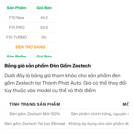
Sản Phẩm
Giá Bán
F10 New
4tr2
F10 PRO
5tr5
F10 TURBO
6tr
ĐÈN TRỢ SÁNG
Sản Phẩm
Giá Bán
Bảng giá sản phẩm Đèn Gầm Zestech
M30 Ultra
4tr5
Dưới đây là bảng giá tham khảo cho sản phẩm đèn
Aozoom EX3
5tr
gầm Zestech tại Thành Phát Auto. Giá có thể thay đổi
tùy thuộc vào model cụ thể và thời điểm.
TÌNH TRẠNG SẢN PHẨM
MÔ 
Đèn gầm Zestech Mới 100%
Sản phẩm chính hãng, nguyên sea
Đèn gầm Zestech Tái tạo (Renew)
Không áp dụng cho sản phẩm đèn g