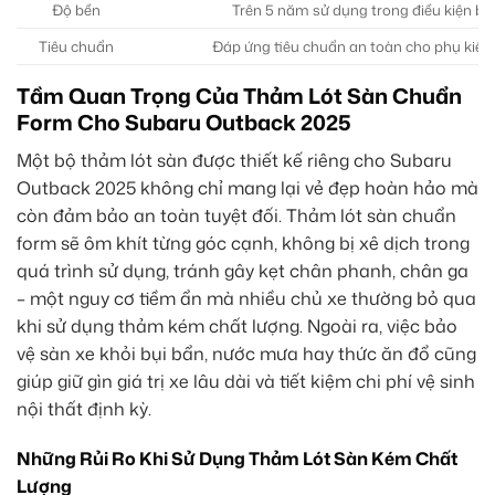
Độ bền
Trên 5 năm sử dụng trong điều kiện bì
Tiêu chuẩn
Đáp ứng tiêu chuẩn an toàn cho phụ kiện n
Tầm Quan Trọng Của Thảm Lót Sàn Chuẩn
Form Cho Subaru Outback 2025
Một bộ thảm lót sàn được thiết kế riêng cho Subaru
Outback 2025 không chỉ mang lại vẻ đẹp hoàn hảo mà
còn đảm bảo an toàn tuyệt đối. Thảm lót sàn chuẩn
form sẽ ôm khít từng góc cạnh, không bị xê dịch trong
quá trình sử dụng, tránh gây kẹt chân phanh, chân ga
– một nguy cơ tiềm ẩn mà nhiều chủ xe thường bỏ qua
khi sử dụng thảm kém chất lượng. Ngoài ra, việc bảo
vệ sàn xe khỏi bụi bẩn, nước mưa hay thức ăn đổ cũng
giúp giữ gìn giá trị xe lâu dài và tiết kiệm chi phí vệ sinh
nội thất định kỳ.
Những Rủi Ro Khi Sử Dụng Thảm Lót Sàn Kém Chất
Lượng