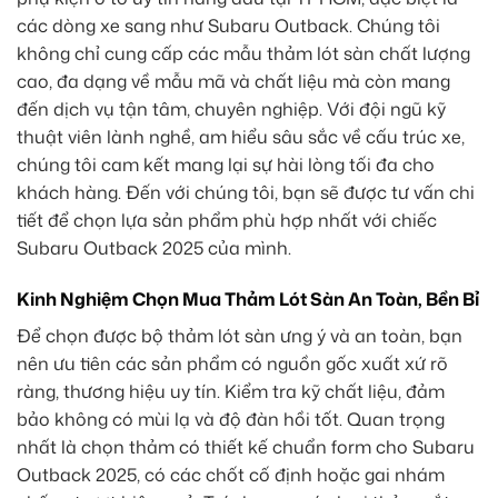
các dòng xe sang như Subaru Outback. Chúng tôi
không chỉ cung cấp các mẫu thảm lót sàn chất lượng
cao, đa dạng về mẫu mã và chất liệu mà còn mang
đến dịch vụ tận tâm, chuyên nghiệp. Với đội ngũ kỹ
thuật viên lành nghề, am hiểu sâu sắc về cấu trúc xe,
chúng tôi cam kết mang lại sự hài lòng tối đa cho
khách hàng. Đến với chúng tôi, bạn sẽ được tư vấn chi
tiết để chọn lựa sản phẩm phù hợp nhất với chiếc
Subaru Outback 2025 của mình.
Kinh Nghiệm Chọn Mua Thảm Lót Sàn An Toàn, Bền Bỉ
Để chọn được bộ thảm lót sàn ưng ý và an toàn, bạn
nên ưu tiên các sản phẩm có nguồn gốc xuất xứ rõ
ràng, thương hiệu uy tín. Kiểm tra kỹ chất liệu, đảm
bảo không có mùi lạ và độ đàn hồi tốt. Quan trọng
nhất là chọn thảm có thiết kế chuẩn form cho Subaru
Outback 2025, có các chốt cố định hoặc gai nhám