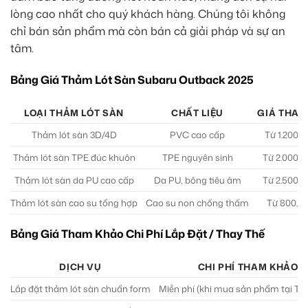
lòng cao nhất cho quý khách hàng. Chúng tôi không
chỉ bán sản phẩm mà còn bán cả giải pháp và sự an
tâm.
Bảng Giá Thảm Lót Sàn Subaru Outback 2025
LOẠI THẢM LÓT SÀN
CHẤT LIỆU
GIÁ THAM
Thảm lót sàn 3D/4D
PVC cao cấp
Từ 1.200.0
Thảm lót sàn TPE đúc khuôn
TPE nguyên sinh
Từ 2.000.0
Thảm lót sàn da PU cao cấp
Da PU, bông tiêu âm
Từ 2.500.0
Thảm lót sàn cao su tổng hợp
Cao su non chống thấm
Từ 800.00
Bảng Giá Tham Khảo Chi Phí Lắp Đặt / Thay Thế
DỊCH VỤ
CHI PHÍ THAM KHẢO (
Lắp đặt thảm lót sàn chuẩn form
Miễn phí (khi mua sản phẩm tại Th