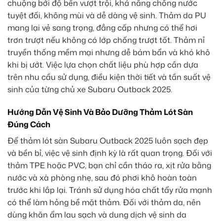
chuộng bởi độ bền vượt trội, khả năng chống nước
tuyệt đối, không mùi và dễ dàng vệ sinh. Thảm da PU
mang lại vẻ sang trọng, đẳng cấp nhưng có thể hơi
trơn trượt nếu không có lớp chống trượt tốt. Thảm nỉ
truyền thống mềm mại nhưng dễ bám bẩn và khó khô
khi bị ướt. Việc lựa chọn chất liệu phù hợp cần dựa
trên nhu cầu sử dụng, điều kiện thời tiết và tần suất vệ
sinh của từng chủ xe Subaru Outback 2025.
Hướng Dẫn Vệ Sinh Và Bảo Dưỡng Thảm Lót Sàn
Đúng Cách
Để thảm lót sàn Subaru Outback 2025 luôn sạch đẹp
và bền bỉ, việc vệ sinh định kỳ là rất quan trọng. Đối với
thảm TPE hoặc PVC, bạn chỉ cần tháo ra, xịt rửa bằng
nước và xà phòng nhẹ, sau đó phơi khô hoàn toàn
trước khi lắp lại. Tránh sử dụng hóa chất tẩy rửa mạnh
có thể làm hỏng bề mặt thảm. Đối với thảm da, nên
dùng khăn ẩm lau sạch và dung dịch vệ sinh da