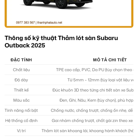
Thông số kỹ thuật Thảm lót sàn Subaru
Outback 2025
ĐẶC TÍNH
MÔ TẢ CHI TIẾT
Chất liệu
TPE cao cấp, PVC, Da PU (tùy chọn theo d
Độ dày
Từ 5mm – 12mm (tùy loại vật liệu và c
Thiết kế
Đúc khuôn 3D theo từng chi tiết sàn xe Suba
Màu sắc
Đen, Ghi, Nâu, Kem (tùy chọn), phù hợp vớ
Tính năng nổi bật
Chống nước, chống trượt, chống ồn nhẹ, dễ vệ
Hệ thống cố định
Gai nhám chống trượt, chốt gài zin theo xe h
Vị trí
Thảm lót sàn khoang lái, khoang hành khách (hàng 1