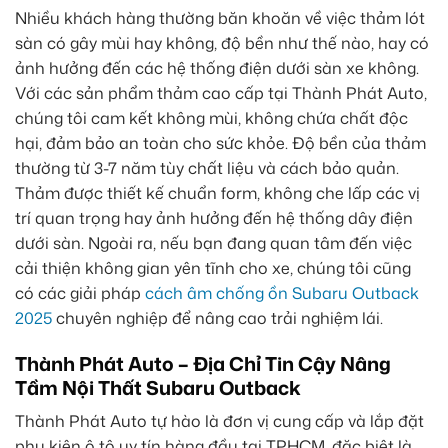
Nhiều khách hàng thường băn khoăn về việc thảm lót
sàn có gây mùi hay không, độ bền như thế nào, hay có
ảnh hưởng đến các hệ thống điện dưới sàn xe không.
Với các sản phẩm thảm cao cấp tại Thành Phát Auto,
chúng tôi cam kết không mùi, không chứa chất độc
hại, đảm bảo an toàn cho sức khỏe. Độ bền của thảm
thường từ 3-7 năm tùy chất liệu và cách bảo quản.
Thảm được thiết kế chuẩn form, không che lấp các vị
trí quan trọng hay ảnh hưởng đến hệ thống dây điện
dưới sàn. Ngoài ra, nếu bạn đang quan tâm đến việc
cải thiện không gian yên tĩnh cho xe, chúng tôi cũng
có các giải pháp
cách âm chống ồn Subaru Outback
2025
chuyên nghiệp để nâng cao trải nghiệm lái.
Thành Phát Auto – Địa Chỉ Tin Cậy Nâng
Tầm Nội Thất Subaru Outback
Thành Phát Auto tự hào là đơn vị cung cấp và lắp đặt
phụ kiện ô tô uy tín hàng đầu tại TPHCM, đặc biệt là