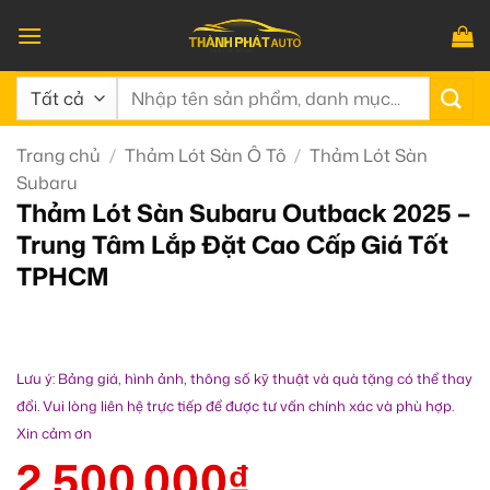
Bỏ
qua
nội
Tìm
dung
kiếm:
Trang chủ
/
Thảm Lót Sàn Ô Tô
/
Thảm Lót Sàn
Subaru
Thảm Lót Sàn Subaru Outback 2025 –
Trung Tâm Lắp Đặt Cao Cấp Giá Tốt
TPHCM
Lưu ý: Bảng giá, hình ảnh, thông số kỹ thuật và quà tặng có thể thay
đổi. Vui lòng liên hệ trực tiếp để được tư vấn chính xác và phù hợp.
Xin cảm ơn
2.500.000
₫