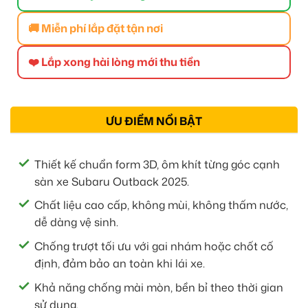
🚚 Miễn phí lắp đặt tận nơi
❤️ Lắp xong hài lòng mới thu tiền
ƯU ĐIỂM NỔI BẬT
Thiết kế chuẩn form 3D, ôm khít từng góc cạnh
sàn xe Subaru Outback 2025.
Chất liệu cao cấp, không mùi, không thấm nước,
dễ dàng vệ sinh.
Chống trượt tối ưu với gai nhám hoặc chốt cố
định, đảm bảo an toàn khi lái xe.
Khả năng chống mài mòn, bền bỉ theo thời gian
sử dụng.