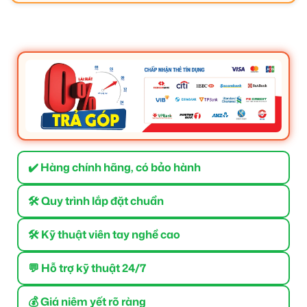
✔️ Hàng chính hãng, có bảo hành
🛠 Quy trình lắp đặt chuẩn
🛠 Kỹ thuật viên tay nghề cao
💬 Hỗ trợ kỹ thuật 24/7
💰 Giá niêm yết rõ ràng