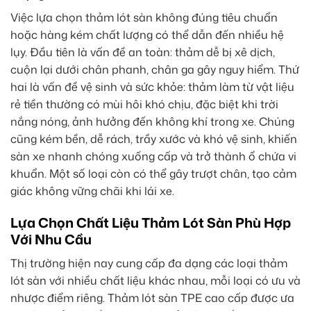
Việc lựa chọn thảm lót sàn không đúng tiêu chuẩn
hoặc hàng kém chất lượng có thể dẫn đến nhiều hệ
lụy. Đầu tiên là vấn đề an toàn: thảm dễ bị xê dịch,
cuộn lại dưới chân phanh, chân ga gây nguy hiểm. Thứ
hai là vấn đề vệ sinh và sức khỏe: thảm làm từ vật liệu
rẻ tiền thường có mùi hôi khó chịu, đặc biệt khi trời
nắng nóng, ảnh hưởng đến không khí trong xe. Chúng
cũng kém bền, dễ rách, trầy xước và khó vệ sinh, khiến
sàn xe nhanh chóng xuống cấp và trở thành ổ chứa vi
khuẩn. Một số loại còn có thể gây trượt chân, tạo cảm
giác không vững chãi khi lái xe.
Lựa Chọn Chất Liệu Thảm Lót Sàn Phù Hợp
Với Nhu Cầu
Thị trường hiện nay cung cấp đa dạng các loại thảm
lót sàn với nhiều chất liệu khác nhau, mỗi loại có ưu và
nhược điểm riêng. Thảm lót sàn TPE cao cấp được ưa