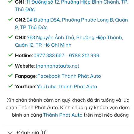
CN1:
11 Đường số 12, Phường Hiệp Bình Chánh, TP.
Thủ Đức
CN2:
24 Đường D5A, Phường Phước Long B, Quận
9, TP. Thủ Đức
CN3:
753 Nguyễn Ảnh Thủ, Phường Hiệp Thành,
Quận 12, TP. Hồ Chí Minh
Hotline:
0977 383 567
–
0788 212 999
Website:
thanhphatauto.net
Fanpage:
Facebook Thành Phát Auto
YouTube:
YouTube Thành Phát Auto
Xin chân thành cảm ơn quý khách đã tin tưởng và lựa
chọn Thành Phát Auto. Kính chúc quý khách vạn dặm
bình an cùng
Thành Phát Auto
trên mọi nẻo đường.
Đánh giá (0)