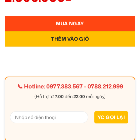
MUA NGAY
THÊM VÀO GIỎ
📞 Hotline:
0977.383.567
-
0788.212.999
(Hỗ trợ từ
7:00
đến
22:00
mỗi ngày)