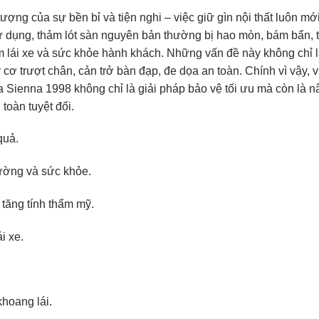
ượng của sự bền bỉ và tiện nghi – việc giữ gìn nội thất luôn mớ
sử dụng, thảm lót sàn nguyên bản thường bị hao mòn, bám bẩn, 
iệm lái xe và sức khỏe hành khách. Những vấn đề này không chỉ
cơ trượt chân, cản trở bàn đạp, đe dọa an toàn. Chính vì vậy, vi
a Sienna 1998 không chỉ là giải pháp bảo vệ tối ưu mà còn là 
toàn tuyệt đối.
quả.
rường và sức khỏe.
 tăng tính thẩm mỹ.
i xe.
hoang lái.