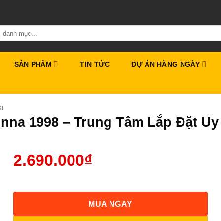
SẢN PHẨM
TIN TỨC
DỰ ÁN HẰNG NGÀY
ta
enna 1998 – Trung Tâm Lắp Đặt U
2.690.000
₫
MUA NGAY