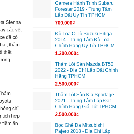
Camera Hành Trình Subaru
Forester 2019 - Trung Tâm
Lắp Đặt Uy Tín TPHCM
ota Sienna
700.000
₫
ay các vết
Độ Loa Ô Tô Suzuki Ertiga
 xe đã có
2014 - Trung Tâm Độ Loa
hai, thảm
Chính Hãng Uy Tín TPHCM
 thất.
1.200.000
₫
trong
Thảm Lót Sàn Mazda BT50
2022 - Địa Chỉ Lắp Đặt Chính
Hãng TPHCM
2.500.000
₫
 Thảm
Thảm Lót Sàn Kia Sportage
2021 - Trung Tâm Lắp Đặt
oyota
Chính Hãng Giá Tốt TPHCM
không chỉ
2.500.000
₫
 tích hợp
ơ tiềm ẩn
Bọc Ghế Da Mitsubishi
Pajero 2018 - Địa Chỉ Lắp