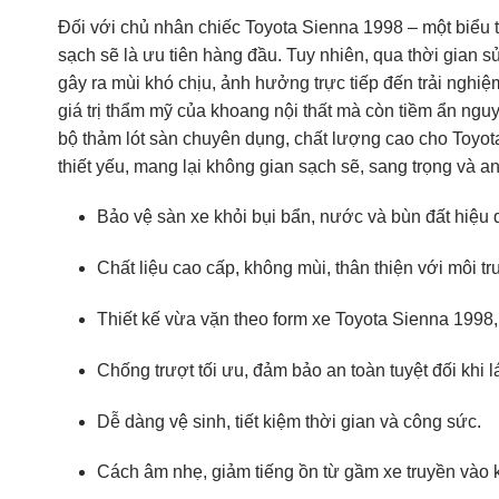
Đối với chủ nhân chiếc Toyota Sienna 1998 – một biểu t
sạch sẽ là ưu tiên hàng đầu. Tuy nhiên, qua thời gian 
gây ra mùi khó chịu, ảnh hưởng trực tiếp đến trải ngh
giá trị thẩm mỹ của khoang nội thất mà còn tiềm ẩn nguy 
bộ thảm lót sàn chuyên dụng, chất lượng cao cho Toyot
thiết yếu, mang lại không gian sạch sẽ, sang trọng và an 
Bảo vệ sàn xe khỏi bụi bẩn, nước và bùn đất hiệu 
Chất liệu cao cấp, không mùi, thân thiện với môi t
Thiết kế vừa vặn theo form xe Toyota Sienna 1998,
Chống trượt tối ưu, đảm bảo an toàn tuyệt đối khi lá
Dễ dàng vệ sinh, tiết kiệm thời gian và công sức.
Cách âm nhẹ, giảm tiếng ồn từ gầm xe truyền vào k