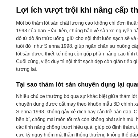
Lợi ích vượt trội khi nâng cấp 
Một bộ thảm lót sàn chất lượng cao không chỉ đơn thuầ
1998 của bạn. Đầu tiên, chúng bảo vệ sàn xe nguyên bả
đổ từ đồ ăn thức uống, giữ cho nội thất luôn sạch sẽ và
tuổi đời như Sienna 1998, giúp ngăn chặn sự xuống cấp
lót sàn được thiết kế riêng còn góp phần nâng cao tính 
Cuối cùng, việc duy trì nội thất sạch đẹp còn gián tiếp gi
tương lai.
Tại sao thảm lót sàn chuyên dụng lại qu
Nhiều chủ xe thường bỏ qua sự khác biệt giữa thảm lót
chuyên dụng được cắt may theo khuôn mẫu 3D chính xá
Sienna 1998, không gây xê dịch hay cản trở bàn đạp. C
bền bỉ, chống mài mòn tốt mà còn không phát sinh mùi 
các tính năng chống trượt hiệu quả, giúp cố định thảm, 
cực kỳ nguy hiểm mà thảm thông thường không thể đáp