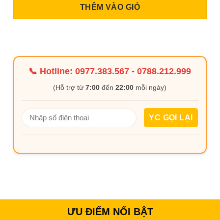
THÊM VÀO GIỎ
📞 Hotline:
0977.383.567
-
0788.212.999
(Hỗ trợ từ
7:00
đến
22:00
mỗi ngày)
ƯU ĐIỂM NỔI BẬT