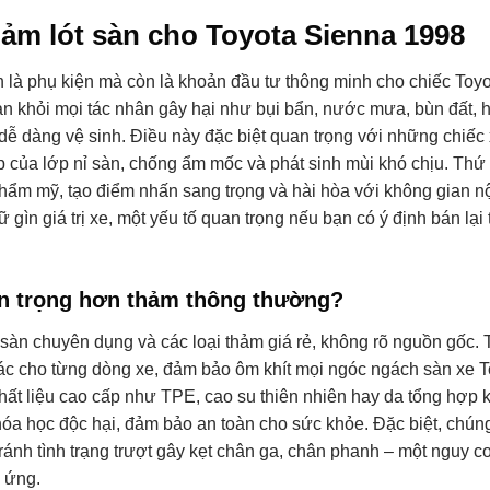
thảm lót sàn cho Toyota Sienna 1998
n là phụ kiện mà còn là khoản đầu tư thông minh cho chiếc Toy
n khỏi mọi tác nhân gây hại như bụi bẩn, nước mưa, bùn đất, h
 dễ dàng vệ sinh. Điều này đặc biệt quan trọng với những chiếc
 của lớp nỉ sàn, chống ẩm mốc và phát sinh mùi khó chịu. Thứ 
thẩm mỹ, tạo điểm nhấn sang trọng và hài hòa với không gian nội
ữ gìn giá trị xe, một yếu tố quan trọng nếu bạn có ý định bán lại 
an trọng hơn thảm thông thường?
 sàn chuyên dụng và các loại thảm giá rẻ, không rõ nguồn gốc.
c cho từng dòng xe, đảm bảo ôm khít mọi ngóc ngách sàn xe T
hất liệu cao cấp như TPE, cao su thiên nhiên hay da tổng hợp 
hóa học độc hại, đảm bảo an toàn cho sức khỏe. Đặc biệt, chúng
tránh tình trạng trượt gây kẹt chân ga, chân phanh – một nguy c
 ứng.