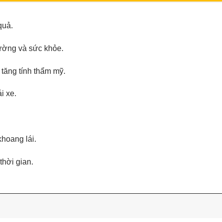
quả.
rường và sức khỏe.
 tăng tính thẩm mỹ.
i xe.
hoang lái.
thời gian.