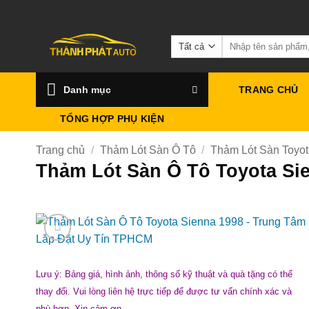
Bỏ
qua
Tìm
nội
kiếm:
dung
Danh mục
TRANG CHỦ
TỔNG HỢP PHỤ KIỆN
Trang chủ
/
Thảm Lót Sàn Ô Tô
/
Thảm Lót Sàn Toyo
Thảm Lót Sàn Ô Tô Toyota Si
Lưu ý: Bảng giá, hình ảnh, thông số kỹ thuật và quà tặng có thể
thay đổi. Vui lòng liên hệ trực tiếp để được tư vấn chính xác và
phù hợp. Xin cảm ơn