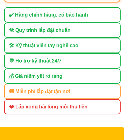
✔️ Hàng chính hãng, có bảo hành
🛠 Quy trình lắp đặt chuẩn
🛠 Kỹ thuật viên tay nghề cao
💬 Hỗ trợ kỹ thuật 24/7
💰 Giá niêm yết rõ ràng
🚚 Miễn phí lắp đặt tận nơi
❤️ Lắp xong hài lòng mới thu tiền