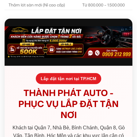
Thảm lót sàn mới (Nỉ cao cấp)
Từ 800.000 – 1.500.000
Lắp đặt tận nơi tại TP.HCM
THÀNH PHÁT AUTO -
PHỤC VỤ LẮP ĐẶT TẬN
NƠI
Khách tại Quận 7, Nhà Bè, Bình Chánh, Quận 8, Gò
Vấp, Tân Bình, Hóc Môn và các khu vực lân cận có