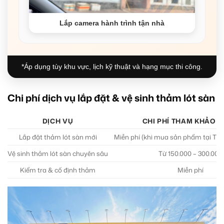
Lắp camera hành trình tận nhà
*Áp dụng tùy khu vực, lịch kỹ thuật và hạng mục thi công.
Chi phí dịch vụ lắp đặt & vệ sinh thảm lót sàn
DỊCH VỤ
CHI PHÍ THAM KHẢO (
Lắp đặt thảm lót sàn mới
Miễn phí (khi mua sản phẩm tại Th
Vệ sinh thảm lót sàn chuyên sâu
Từ 150.000 – 300.000
Kiểm tra & cố định thảm
Miễn phí