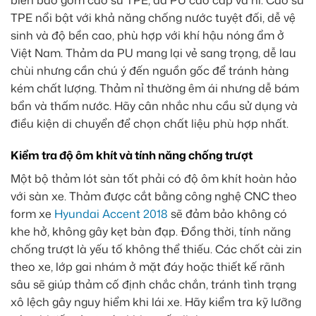
TPE nổi bật với khả năng chống nước tuyệt đối, dễ vệ
sinh và độ bền cao, phù hợp với khí hậu nóng ẩm ở
Việt Nam
. Thảm da PU mang lại vẻ sang trọng, dễ lau
chùi nhưng cần chú ý đến nguồn gốc để tránh hàng
kém chất lượng. Thảm nỉ thường êm ái nhưng dễ bám
bẩn và thấm nước. Hãy cân nhắc nhu cầu sử dụng và
điều kiện di chuyển để chọn chất liệu phù hợp nhất.
Kiểm tra độ ôm khít và tính năng chống trượt
Một bộ thảm lót sàn tốt phải có độ ôm khít hoàn hảo
với sàn xe. Thảm được cắt bằng công nghệ
CNC
theo
form xe
Hyundai Accent 2018
sẽ đảm bảo không có
khe hở, không gây kẹt bàn đạp. Đồng thời, tính năng
chống trượt là yếu tố không thể thiếu. Các chốt cài zin
theo xe, lớp gai nhám ở mặt đáy hoặc thiết kế rãnh
sâu sẽ giúp thảm cố định chắc chắn, tránh tình trạng
xô lệch gây nguy hiểm khi lái xe. Hãy kiểm tra kỹ lưỡng