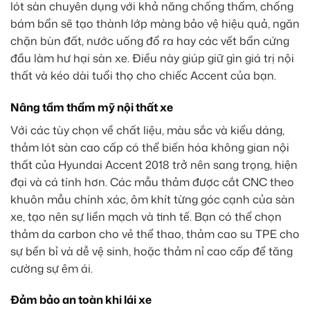
lót sàn chuyên dụng với khả năng chống thấm, chống
bám bẩn sẽ tạo thành lớp màng bảo vệ hiệu quả, ngăn
chặn bùn đất, nước uống đổ ra hay các vết bẩn cứng
đầu làm hư hại sàn xe. Điều này giúp giữ gìn giá trị nội
thất và kéo dài tuổi thọ cho chiếc Accent của bạn.
Nâng tầm thẩm mỹ nội thất xe
Với các tùy chọn về chất liệu, màu sắc và kiểu dáng,
thảm lót sàn cao cấp có thể biến hóa không gian nội
thất của Hyundai Accent 2018 trở nên sang trọng, hiện
đại và cá tính hơn. Các mẫu thảm được cắt
CNC
theo
khuôn mẫu chính xác, ôm khít từng góc cạnh của sàn
xe, tạo nên sự liền mạch và tinh tế. Bạn có thể chọn
thảm da carbon cho vẻ thể thao, thảm cao su TPE cho
sự bền bỉ và dễ vệ sinh, hoặc thảm nỉ cao cấp để tăng
cường sự êm ái.
Đảm bảo an toàn khi lái xe