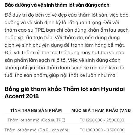
Bảo dưỡng và vệ sinh thảm lót sàn đúng cách
Để duy trì độ bền và vẻ đẹp của thảm lót sàn, việc bảo
dưỡng và vệ sinh định kỳ là rất quan trọng. Đối với
thảm cao su TPE, bạn chỉ cần dùng khăn ẩm lau sạch
hoặc xịt rửa trực tiếp. Với thảm da, nên dùng dung
dịch vệ sinh chuyên dụng để tránh làm hỏng bề mặt.
Đối với thảm nỉ, bạn có thể dùng máy hút bụi và các
sản phẩm làm sạch nỉ ô tô. Việc vệ sinh đúng cách
không chỉ giữ cho thảm luôn sạch sẽ mà còn kéo dài
tuổi thọ sản phẩm, giúp nội thất xe luôn như mới.
Bảng giá tham khảo Thảm lót sàn Hyundai
Accent 2018
TÌNH TRẠNG SẢN PHẨM
MỨC GIÁ THAM KHẢO (VNĐ)
Thảm lót sàn mới (Cao su TPE)
Từ 1.200.000 – 2.500.000
Thảm lót sàn mới (Da PU cao cấp)
Từ 1.800.000 – 3.500.000