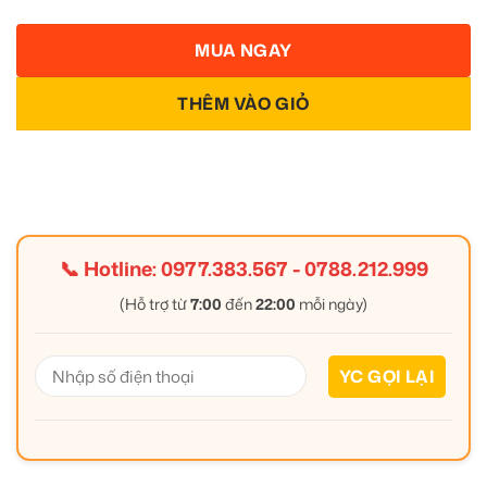
MUA NGAY
THÊM VÀO GIỎ
📞 Hotline:
0977.383.567
-
0788.212.999
(Hỗ trợ từ
7:00
đến
22:00
mỗi ngày)