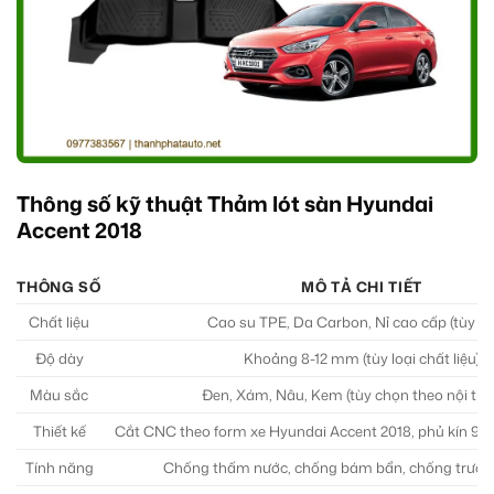
Thông số kỹ thuật Thảm lót sàn Hyundai
Accent 2018
THÔNG SỐ
MÔ TẢ CHI TIẾT
Chất liệu
Cao su TPE, Da Carbon, Nỉ cao cấp (tùy c
Độ dày
Khoảng 8-12 mm (tùy loại chất liệu)
Màu sắc
Đen, Xám, Nâu, Kem (tùy chọn theo nội thất
Thiết kế
Cắt CNC theo form xe Hyundai Accent 2018, phủ kín 90
Tính năng
Chống thấm nước, chống bám bẩn, chống trượt,