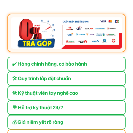
✔️ Hàng chính hãng, có bảo hành
🛠 Quy trình lắp đặt chuẩn
🛠 Kỹ thuật viên tay nghề cao
💬 Hỗ trợ kỹ thuật 24/7
💰 Giá niêm yết rõ ràng