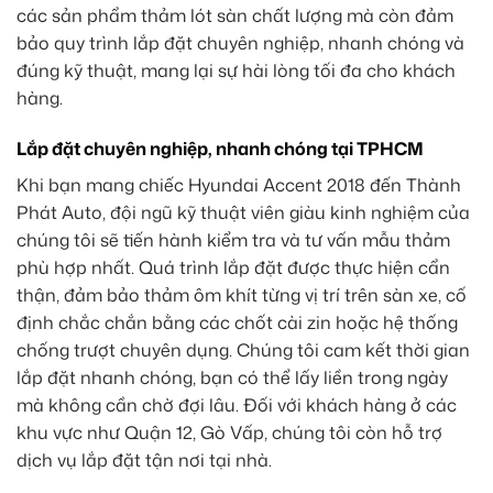
các sản phẩm thảm lót sàn chất lượng mà còn đảm
bảo quy trình lắp đặt chuyên nghiệp, nhanh chóng và
đúng kỹ thuật, mang lại sự hài lòng tối đa cho khách
hàng.
Lắp đặt chuyên nghiệp, nhanh chóng tại TPHCM
Khi bạn mang chiếc Hyundai Accent 2018 đến Thành
Phát Auto, đội ngũ kỹ thuật viên giàu kinh nghiệm của
chúng tôi sẽ tiến hành kiểm tra và tư vấn mẫu thảm
phù hợp nhất. Quá trình lắp đặt được thực hiện cẩn
thận, đảm bảo thảm ôm khít từng vị trí trên sàn xe, cố
định chắc chắn bằng các chốt cài zin hoặc hệ thống
chống trượt chuyên dụng. Chúng tôi cam kết thời gian
lắp đặt
nhanh chóng
, bạn có thể
lấy liền
trong ngày
mà không cần chờ đợi lâu. Đối với khách hàng ở các
khu vực như
Quận 12
,
Gò Vấp
, chúng tôi còn hỗ trợ
dịch vụ
lắp đặt tận nơi tại nhà
.