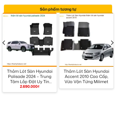
Sản phẩm tương tự
Thảm Lót Sàn Hyundai
Thảm Lót Sàn Hyundai
Palisade 2024 – Trung
Accent 2010 Cao Cấp,
Tâm Lắp Đặt Uy Tín
Vừa Vặn Từng Milimet
2.690.000
₫
TPHCM