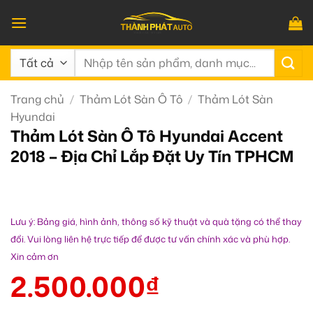
Bỏ
qua
nội
Tìm
dung
kiếm:
Trang chủ
/
Thảm Lót Sàn Ô Tô
/
Thảm Lót Sàn
Hyundai
Thảm Lót Sàn Ô Tô Hyundai Accent
2018 – Địa Chỉ Lắp Đặt Uy Tín TPHCM
Lưu ý: Bảng giá, hình ảnh, thông số kỹ thuật và quà tặng có thể thay
đổi. Vui lòng liên hệ trực tiếp để được tư vấn chính xác và phù hợp.
Xin cảm ơn
2.500.000
₫