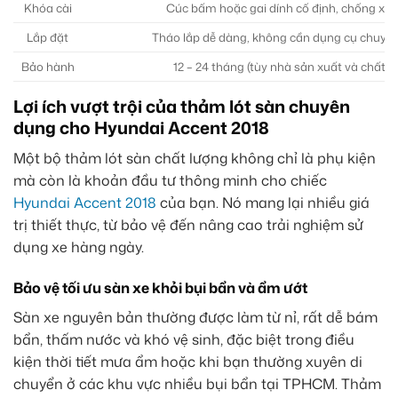
Khóa cài
Cúc bấm hoặc gai dính cố định, chống xô 
Lắp đặt
Tháo lắp dễ dàng, không cần dụng cụ chuyê
Bảo hành
12 – 24 tháng (tùy nhà sản xuất và chất li
Lợi ích vượt trội của thảm lót sàn chuyên
dụng cho Hyundai Accent 2018
Một bộ thảm lót sàn chất lượng không chỉ là phụ kiện
mà còn là khoản đầu tư thông minh cho chiếc
Hyundai Accent 2018
của bạn. Nó mang lại nhiều giá
trị thiết thực, từ bảo vệ đến nâng cao trải nghiệm sử
dụng xe hàng ngày.
Bảo vệ tối ưu sàn xe khỏi bụi bẩn và ẩm ướt
Sàn xe nguyên bản thường được làm từ nỉ, rất dễ bám
bẩn, thấm nước và khó vệ sinh, đặc biệt trong điều
kiện thời tiết mưa ẩm hoặc khi bạn thường xuyên di
chuyển ở các khu vực nhiều bụi bẩn tại
TPHCM
. Thảm