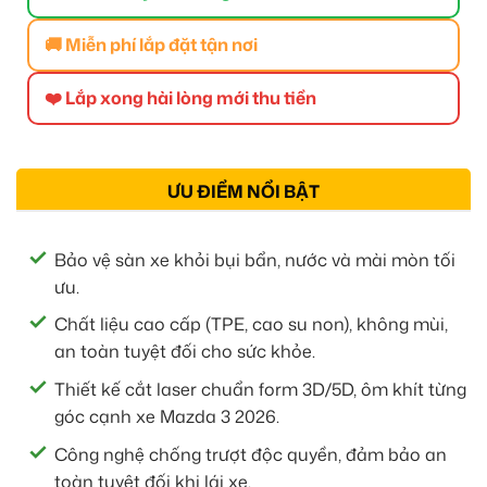
🚚 Miễn phí lắp đặt tận nơi
❤️ Lắp xong hài lòng mới thu tiền
ƯU ĐIỂM NỔI BẬT
Bảo vệ sàn xe khỏi bụi bẩn, nước và mài mòn tối
ưu.
Chất liệu cao cấp (TPE, cao su non), không mùi,
an toàn tuyệt đối cho sức khỏe.
Thiết kế cắt laser chuẩn form 3D/5D, ôm khít từng
góc cạnh xe Mazda 3 2026.
Công nghệ chống trượt độc quyền, đảm bảo an
toàn tuyệt đối khi lái xe.