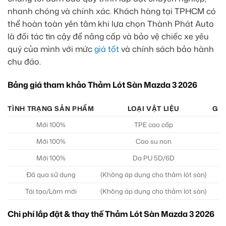
nhanh chóng và chính xác. Khách hàng tại TPHCM có
thể hoàn toàn yên tâm khi lựa chọn Thành Phát Auto
là đối tác tin cậy để nâng cấp và bảo vệ chiếc xe yêu
quý của mình với mức
giá tốt
và chính sách bảo hành
chu đáo.
Bảng giá tham khảo Thảm Lót Sàn Mazda 3 2026
TÌNH TRẠNG SẢN PHẨM
LOẠI VẬT LIỆU
GIÁ
Mới 100%
TPE cao cấp
1
Mới 100%
Cao su non
1
Mới 100%
Da PU 5D/6D
1
Đã qua sử dụng
(Không áp dụng cho thảm lót sàn)
Tái tạo/Làm mới
(Không áp dụng cho thảm lót sàn)
Chi phí lắp đặt & thay thế Thảm Lót Sàn Mazda 3 2026