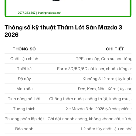
Thông số kỹ thuật Thảm Lót Sàn Mazda 3
2026
THÔNG SỐ
CHI TIẾT
Chất liệu chính
TPE cao cấp, Cao su non tổng 
Thiết kế
Form 3D/5D/6D cắt laser, chuẩn từng chi 
Độ dày
Khoảng 8-12 mm (tùy loại chấ
Màu sắc
Đen, Kem, Nâu, Xám (tùy chọn
Tính năng nổi bật
Chống thấm nước, chống trượt, không mùi, dễ
Tương thích
Xe Mazda 3 đời 2026 (và các phiên b
Phương pháp lắp đặt
Cài đặt nhanh chóng, không khoan cắt, sử dụng
Bảo hành
1-2 năm tùy chất liệu và nhà 