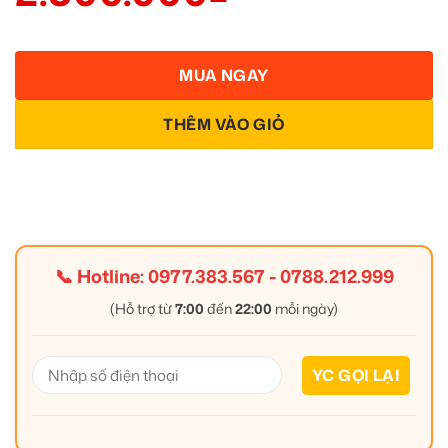
MUA NGAY
THÊM VÀO GIỎ
📞 Hotline:
0977.383.567
-
0788.212.999
(Hỗ trợ từ
7:00
đến
22:00
mỗi ngày)