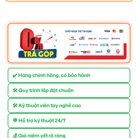
✔️ Hàng chính hãng, có bảo hành
🛠 Quy trình lắp đặt chuẩn
🛠 Kỹ thuật viên tay nghề cao
💬 Hỗ trợ kỹ thuật 24/7
💰 Giá niêm yết rõ ràng