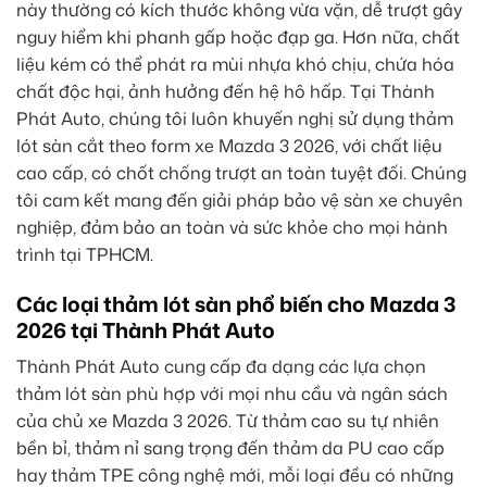
này thường có kích thước không vừa vặn, dễ trượt gây
nguy hiểm khi phanh gấp hoặc đạp ga. Hơn nữa, chất
liệu kém có thể phát ra mùi nhựa khó chịu, chứa hóa
chất độc hại, ảnh hưởng đến hệ hô hấp. Tại Thành
Phát Auto, chúng tôi luôn khuyến nghị sử dụng thảm
lót sàn cắt theo form xe Mazda 3 2026, với chất liệu
cao cấp, có chốt chống trượt an toàn tuyệt đối. Chúng
tôi cam kết mang đến giải pháp bảo vệ sàn xe chuyên
nghiệp, đảm bảo an toàn và sức khỏe cho mọi hành
trình tại TPHCM.
Các loại thảm lót sàn phổ biến cho Mazda 3
2026 tại Thành Phát Auto
Thành Phát Auto cung cấp đa dạng các lựa chọn
thảm lót sàn phù hợp với mọi nhu cầu và ngân sách
của chủ xe Mazda 3 2026. Từ thảm cao su tự nhiên
bền bỉ, thảm nỉ sang trọng đến thảm da PU cao cấp
hay thảm TPE công nghệ mới, mỗi loại đều có những