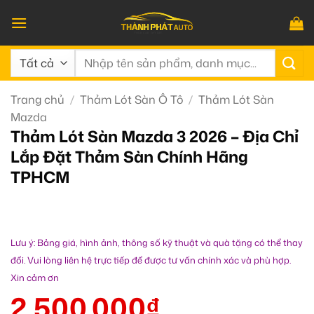
Bỏ
qua
nội
Tìm
dung
kiếm:
Trang chủ
/
Thảm Lót Sàn Ô Tô
/
Thảm Lót Sàn
Mazda
Thảm Lót Sàn Mazda 3 2026 – Địa Chỉ
Lắp Đặt Thảm Sàn Chính Hãng
TPHCM
Lưu ý: Bảng giá, hình ảnh, thông số kỹ thuật và quà tặng có thể thay
đổi. Vui lòng liên hệ trực tiếp để được tư vấn chính xác và phù hợp.
Xin cảm ơn
2.500.000
₫