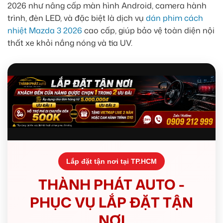
2026 như nâng cấp màn hình Android, camera hành
trình, đèn LED, và đặc biệt là dịch vụ
dán phim cách
nhiệt Mazda 3 2026
cao cấp, giúp bảo vệ toàn diện nội
thất xe khỏi nắng nóng và tia UV.
Lắp đặt tận nơi tại TP.HCM
THÀNH PHÁT AUTO -
PHỤC VỤ LẮP ĐẶT TẬN
NƠI