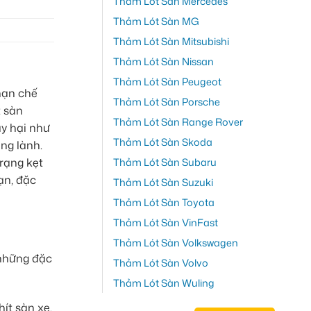
Thảm Lót Sàn Mercedes
Thảm Lót Sàn MG
Thảm Lót Sàn Mitsubishi
Thảm Lót Sàn Nissan
Thảm Lót Sàn Peugeot
hạn chế
Thảm Lót Sàn Porsche
t sàn
Thảm Lót Sàn Range Rover
ây hại như
Thảm Lót Sàn Skoda
ng lành.
Thảm Lót Sàn Subaru
trạng kẹt
ạn, đặc
Thảm Lót Sàn Suzuki
Thảm Lót Sàn Toyota
Thảm Lót Sàn VinFast
Thảm Lót Sàn Volkswagen
 những đặc
Thảm Lót Sàn Volvo
Thảm Lót Sàn Wuling
ít sàn xe.