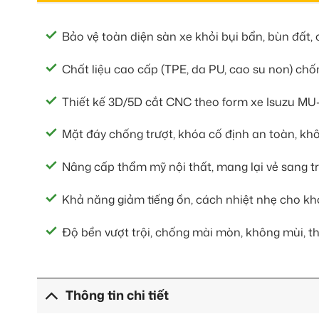
Bảo vệ toàn diện sàn xe khỏi bụi bẩn, bùn đất, 
Chất liệu cao cấp (TPE, da PU, cao su non) chố
Thiết kế 3D/5D cắt CNC theo form xe Isuzu MU-
Mặt đáy chống trượt, khóa cố định an toàn, kh
Nâng cấp thẩm mỹ nội thất, mang lại vẻ sang tr
Khả năng giảm tiếng ồn, cách nhiệt nhẹ cho kh
Độ bền vượt trội, chống mài mòn, không mùi, th
Thông tin chi tiết