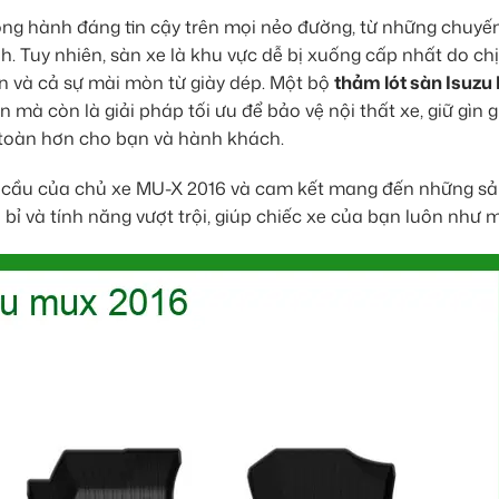
ng hành đáng tin cậy trên mọi nẻo đường, từ những chuyến
. Tuy nhiên, sàn xe là khu vực dễ bị xuống cấp nhất do chị
àn và cả sự mài mòn từ giày dép. Một bộ
thảm lót sàn Isuz
mà còn là giải pháp tối ưu để bảo vệ nội thất xe, giữ gìn gi
n toàn hơn cho bạn và hành khách.
u cầu của chủ xe MU-X 2016 và cam kết mang đến những s
n bỉ và tính năng vượt trội, giúp chiếc xe của bạn luôn như m