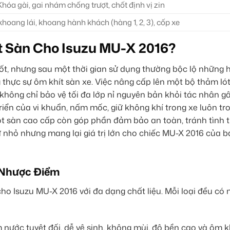
Khóa gài, gai nhám chống trượt, chốt định vị zin
hoang lái, khoang hành khách (hàng 1, 2, 3), cốp xe
t Sàn Cho Isuzu MU-X 2016?
ốt, nhưng sau một thời gian sử dụng thường bộc lộ những 
 thực sự ôm khít sàn xe. Việc nâng cấp lên một bộ thảm ló
 không chỉ bảo vệ tối đa lớp nỉ nguyên bản khỏi tác nhân g
iển của vi khuẩn, nấm mốc, giữ không khí trong xe luôn tro
 lót sàn cao cấp còn góp phần đảm bảo an toàn, tránh tình 
nhỏ nhưng mang lại giá trị lớn cho chiếc MU-X 2016 của b
 Nhược Điểm
 cho Isuzu MU-X 2016 với đa dạng chất liệu. Mỗi loại đều có
nước tuyệt đối, dễ vệ sinh, không mùi, độ bền cao và ôm kh