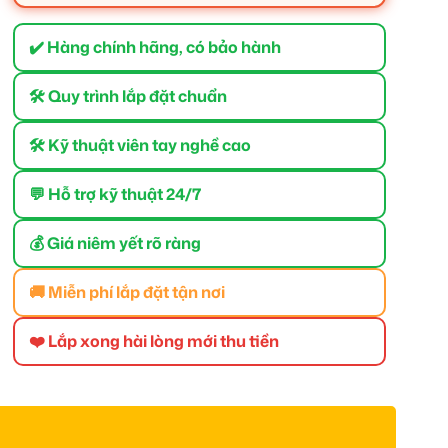
✔️ Hàng chính hãng, có bảo hành
🛠 Quy trình lắp đặt chuẩn
🛠 Kỹ thuật viên tay nghề cao
💬 Hỗ trợ kỹ thuật 24/7
💰 Giá niêm yết rõ ràng
🚚 Miễn phí lắp đặt tận nơi
❤️ Lắp xong hài lòng mới thu tiền