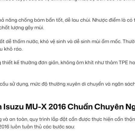
hả năng chống bám bẩn tốt, dễ lau chùi. Nhược điểm là có 
chất lượng gây mùi.
ất dễ thấm nước, khó vệ sinh và dễ sinh mùi ẩm mốc. Thườ
u khô ráo.
 thiết kế thường đơn giản, không ôm khít như thảm TPE h
 cầu sử dụng, mức độ thường xuyên di chuyển và ngân sác
àn Isuzu MU-X 2016 Chuẩn Chuyên N
và an toàn, quy trình lắp đặt cần được thực hiện cẩn thận
2016 luôn tuân thủ các bước sau: