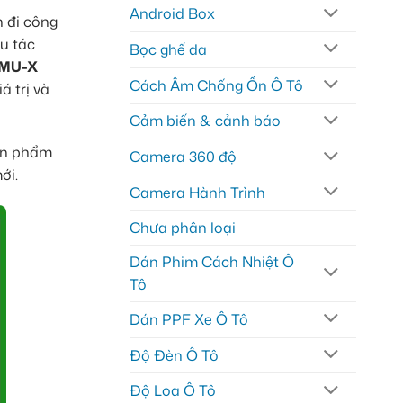
Android Box
 đi công
u tác
Bọc ghế da
u MU-X
Cách Âm Chống Ồn Ô Tô
á trị và
Cảm biến & cảnh báo
ản phẩm
Camera 360 độ
ới.
Camera Hành Trình
Chưa phân loại
Dán Phim Cách Nhiệt Ô
Tô
Dán PPF Xe Ô Tô
Độ Đèn Ô Tô
Độ Loa Ô Tô