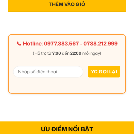
THÊM VÀO GIỎ
📞 Hotline:
0977.383.567
-
0788.212.999
(Hỗ trợ từ
7:00
đến
22:00
mỗi ngày)
ƯU ĐIỂM NỔI BẬT