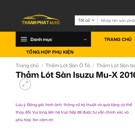
Bỏ
qua
nội
Tìm
kiếm:
dung
Danh mục
TRANG CHỦ
TỔNG HỢP PHỤ KIỆN
Trang chủ
/
Thảm Lót Sàn Ô Tô
/
Thảm Lót Sàn Is
Thảm Lót Sàn Isuzu Mu-X 201
Lưu ý: Bảng giá, hình ảnh, thông số kỹ thuật và quà tặng có thể
thay đổi. Vui lòng liên hệ trực tiếp để được tư vấn chính xác và
phù hợp. Xin cảm ơn