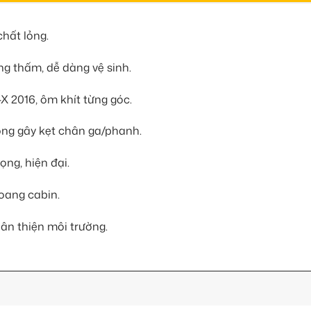
chất lỏng.
ng thấm, dễ dàng vệ sinh.
X 2016, ôm khít từng góc.
ông gây kẹt chân ga/phanh.
ọng, hiện đại.
oang cabin.
ân thiện môi trường.