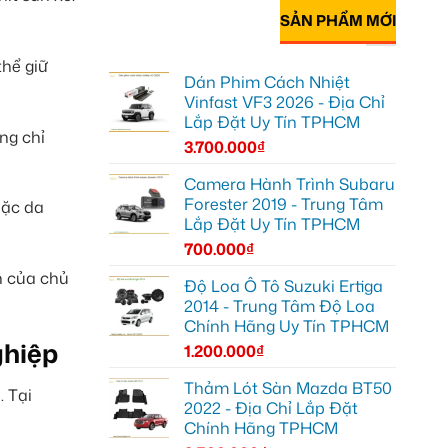
SẢN PHẨM MỚI
thể giữ
Dán Phim Cách Nhiệt
Vinfast VF3 2026 - Địa Chỉ
Lắp Đặt Uy Tín TPHCM
ng chỉ
3.700.000
₫
Camera Hành Trình Subaru
Forester 2019 - Trung Tâm
oặc da
Lắp Đặt Uy Tín TPHCM
700.000
₫
h của chủ
Độ Loa Ô Tô Suzuki Ertiga
2014 - Trung Tâm Độ Loa
Chính Hãng Uy Tín TPHCM
ghiệp
1.200.000
₫
Thảm Lót Sàn Mazda BT50
. Tại
2022 - Địa Chỉ Lắp Đặt
Chính Hãng TPHCM