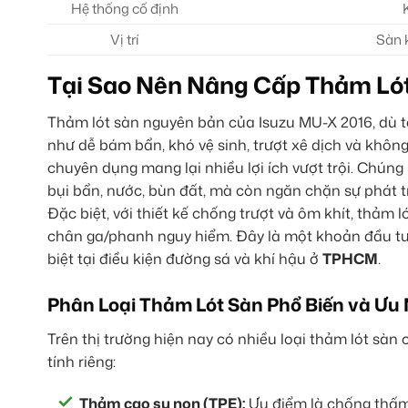
Hệ thống cố định
Vị trí
Sàn k
Tại Sao Nên Nâng Cấp Thảm Ló
Thảm lót sàn nguyên bản của Isuzu MU-X 2016, dù t
như dễ bám bẩn, khó vệ sinh, trượt xê dịch và không
chuyên dụng mang lại nhiều lợi ích vượt trội. Chúng
bụi bẩn, nước, bùn đất, mà còn ngăn chặn sự phát tr
Đặc biệt, với thiết kế chống trượt và ôm khít, thảm
chân ga/phanh nguy hiểm. Đây là một khoản đầu tư 
biệt tại điều kiện đường sá và khí hậu ở
TPHCM
.
Phân Loại Thảm Lót Sàn Phổ Biến và Ưu
Trên thị trường hiện nay có nhiều loại thảm lót sàn
tính riêng:
Thảm cao su non (TPE):
Ưu điểm là chống thấm 