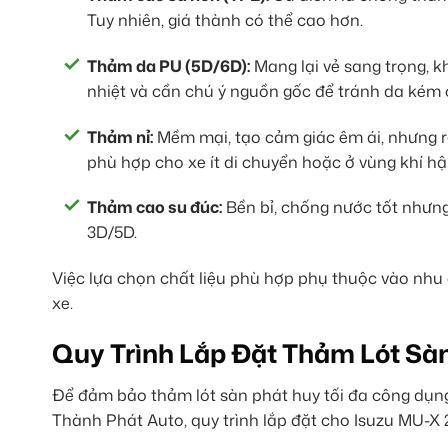
Tuy nhiên, giá thành có thể cao hơn.
Thảm da PU (5D/6D):
Mang lại vẻ sang trọng, k
nhiệt và cần chú ý nguồn gốc để tránh da kém 
Thảm nỉ:
Mềm mại, tạo cảm giác êm ái, nhưng r
phù hợp cho xe ít di chuyển hoặc ở vùng khí hậ
Thảm cao su đúc:
Bền bỉ, chống nước tốt nhưng
3D/5D.
Việc lựa chọn chất liệu phù hợp phụ thuộc vào nhu
xe.
Quy Trình Lắp Đặt Thảm Lót S
Để đảm bảo thảm lót sàn phát huy tối đa công dụng 
Thành Phát Auto, quy trình lắp đặt cho Isuzu MU-X 