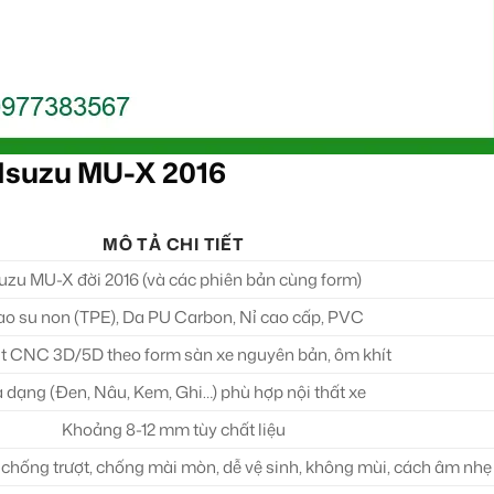
 Isuzu MU-X 2016
MÔ TẢ CHI TIẾT
suzu MU-X đời 2016 (và các phiên bản cùng form)
o su non (TPE), Da PU Carbon, Nỉ cao cấp, PVC
t CNC 3D/5D theo form sàn xe nguyên bản, ôm khít
 dạng (Đen, Nâu, Kem, Ghi…) phù hợp nội thất xe
Khoảng 8-12 mm tùy chất liệu
chống trượt, chống mài mòn, dễ vệ sinh, không mùi, cách âm nhẹ