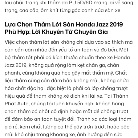
lau chùi, trong khi thảm da PU 5D/6D mang lại vẻ sang
trọng, cao cấp, ôm khít từng góc cạnh của sàn xe.
Lựa Chọn Thảm Lót Sàn Honda Jazz 2019
Phù Hợp: Lời Khuyên Từ Chuyên Gia
Việc chọn thảm lót sàn không chỉ dựa vào sở thích mà
còn cần cân nhắc đến yếu tố an toàn và độ bền. Một
bộ thảm tốt phải có kích thước chuẩn theo xe Honda
Jazz 2019, không quá rộng làm kẹt chân ga, chân
phanh, cũng không quá hẹp gây mất thẩm mỹ. Chất
liệu thảm cũng cần đảm bảo không mùi, không chứa
hóa chất độc hại, đặc biệt là phải có lớp chống trượt
hiệu quả để thảm không xê dịch khi lái xe. Tại Thành
Phát Auto, chúng tôi luôn khuyến nghị khách hàng
chọn thảm có chốt cố định hoặc mặt đế chống trượt
để đảm bảo an toàn tuyệt đối. Tránh xa các loại thảm
giá rẻ, kém chất lượng có thể gây trơn trượt hoặc bốc
mùi khó chịu trong khoang xe, ảnh hưởng đến sức