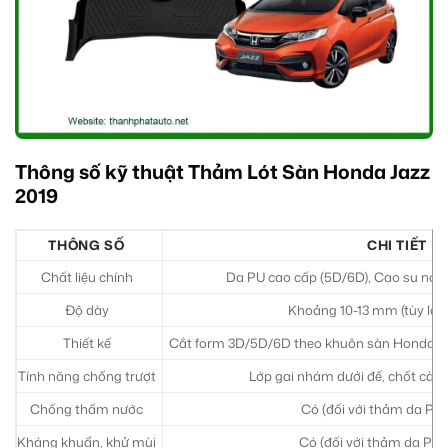
Thông số kỹ thuật Thảm Lót Sàn Honda Jazz
2019
THÔNG SỐ
CHI TIẾT
Chất liệu chính
Da PU cao cấp (5D/6D), Cao su non 
Độ dày
Khoảng 10-13 mm (tùy loại 
Thiết kế
Cắt form 3D/5D/6D theo khuôn sàn Honda Jazz
Tính năng chống trượt
Lớp gai nhám dưới đế, chốt cài c
Chống thấm nước
Có (đối với thảm da PU,
Kháng khuẩn, khử mùi
Có (đối với thảm da PU 