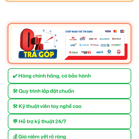
✔️ Hàng chính hãng, có bảo hành
🛠 Quy trình lắp đặt chuẩn
🛠 Kỹ thuật viên tay nghề cao
💬 Hỗ trợ kỹ thuật 24/7
💰 Giá niêm yết rõ ràng