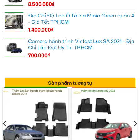
8.500.000
₫
Địa Chỉ Độ Loa Ô Tô loa Minio Green quận 4
- Giá Tốt TPHCM
1.400.000
₫
Camera hành trình Vinfast Lux SA 2021 - Địa
Chỉ Lắp Đặt Uy Tín TPHCM
700.000
₫
Sản phẩm tương tự