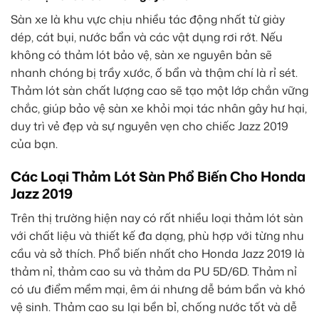
Sàn xe là khu vực chịu nhiều tác động nhất từ giày
dép, cát bụi, nước bẩn và các vật dụng rơi rớt. Nếu
không có thảm lót bảo vệ, sàn xe nguyên bản sẽ
nhanh chóng bị trầy xước, ố bẩn và thậm chí là rỉ sét.
Thảm lót sàn chất lượng cao sẽ tạo một lớp chắn vững
chắc, giúp bảo vệ sàn xe khỏi mọi tác nhân gây hư hại,
duy trì vẻ đẹp và sự nguyên vẹn cho chiếc Jazz 2019
của bạn.
Các Loại Thảm Lót Sàn Phổ Biến Cho Honda
Jazz 2019
Trên thị trường hiện nay có rất nhiều loại thảm lót sàn
với chất liệu và thiết kế đa dạng, phù hợp với từng nhu
cầu và sở thích. Phổ biến nhất cho Honda Jazz 2019 là
thảm nỉ, thảm cao su và thảm da PU 5D/6D. Thảm nỉ
có ưu điểm mềm mại, êm ái nhưng dễ bám bẩn và khó
vệ sinh. Thảm cao su lại bền bỉ, chống nước tốt và dễ