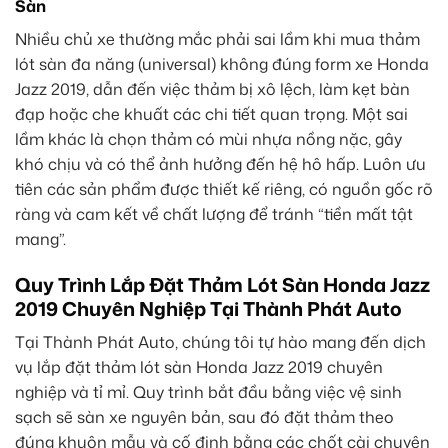
Sàn
Nhiều chủ xe thường mắc phải sai lầm khi mua thảm
lót sàn đa năng (universal) không đúng form xe Honda
Jazz 2019, dẫn đến việc thảm bị xô lệch, làm kẹt bàn
đạp hoặc che khuất các chi tiết quan trọng. Một sai
lầm khác là chọn thảm có mùi nhựa nồng nặc, gây
khó chịu và có thể ảnh hưởng đến hệ hô hấp. Luôn ưu
tiên các sản phẩm được thiết kế riêng, có nguồn gốc rõ
ràng và cam kết về chất lượng để tránh “tiền mất tật
mang”.
Quy Trình Lắp Đặt Thảm Lót Sàn Honda Jazz
2019 Chuyên Nghiệp Tại Thành Phát Auto
Tại Thành Phát Auto, chúng tôi tự hào mang đến dịch
vụ lắp đặt thảm lót sàn Honda Jazz 2019 chuyên
nghiệp và tỉ mỉ. Quy trình bắt đầu bằng việc vệ sinh
sạch sẽ sàn xe nguyên bản, sau đó đặt thảm theo
đúng khuôn mẫu và cố định bằng các chốt cài chuyên