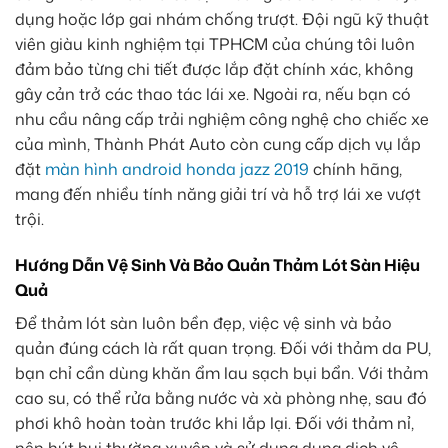
dụng hoặc lớp gai nhám chống trượt. Đội ngũ kỹ thuật
viên giàu kinh nghiệm tại TPHCM của chúng tôi luôn
đảm bảo từng chi tiết được lắp đặt chính xác, không
gây cản trở các thao tác lái xe. Ngoài ra, nếu bạn có
nhu cầu nâng cấp trải nghiệm công nghệ cho chiếc xe
của mình, Thành Phát Auto còn cung cấp dịch vụ lắp
đặt
màn hình android honda jazz 2019
chính hãng,
mang đến nhiều tính năng giải trí và hỗ trợ lái xe vượt
trội.
Hướng Dẫn Vệ Sinh Và Bảo Quản Thảm Lót Sàn Hiệu
Quả
Để thảm lót sàn luôn bền đẹp, việc vệ sinh và bảo
quản đúng cách là rất quan trọng. Đối với thảm da PU,
bạn chỉ cần dùng khăn ẩm lau sạch bụi bẩn. Với thảm
cao su, có thể rửa bằng nước và xà phòng nhẹ, sau đó
phơi khô hoàn toàn trước khi lắp lại. Đối với thảm nỉ,