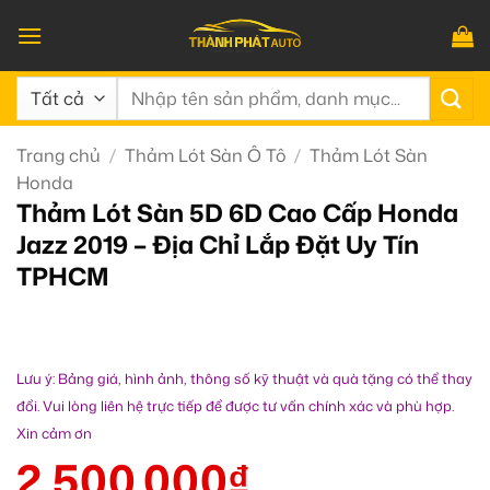
Bỏ
qua
nội
Tìm
dung
kiếm:
Trang chủ
/
Thảm Lót Sàn Ô Tô
/
Thảm Lót Sàn
Honda
Thảm Lót Sàn 5D 6D Cao Cấp Honda
Jazz 2019 – Địa Chỉ Lắp Đặt Uy Tín
TPHCM
Lưu ý: Bảng giá, hình ảnh, thông số kỹ thuật và quà tặng có thể thay
đổi. Vui lòng liên hệ trực tiếp để được tư vấn chính xác và phù hợp.
Xin cảm ơn
2.500.000
₫