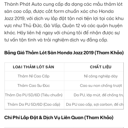
Thành Phát Auto cung cấp đa dạng các mẫu thảm lót
sàn cao cấp, được cắt form chuẩn xác cho Honda
Jazz 2019, với dịch vụ lắp đặt tận nơi tiện lợi tại các khu
vực như Thủ Đức, Gò Vấp, Quận 12 và các quận huyện
khác. Hãy liên hệ ngay với chúng tôi để nhận được sự
tư vấn tận tình và trải nghiệm dịch vụ đẳng cấp.
Bảng Giá Thảm Lót Sàn Honda Jazz 2019 (Tham Khảo)
LOẠI THẢM LÓT SÀN
CHẤT LIỆU
Thảm Nỉ Cao Cấp
Nỉ công nghiệp dày
Thảm Cao Su Đúc
Cao su non chống trượt
Thảm Da PU 5D/6D (Tiêu chuẩn)
Da PU, lớp mút, đế chống trượt
Thảm Da PU 5D/6D (Cao cấp)
Da PU cao cấp, sợi carbon, đế chố
Chi Phí Lắp Đặt & Dịch Vụ Liên Quan (Tham Khảo)