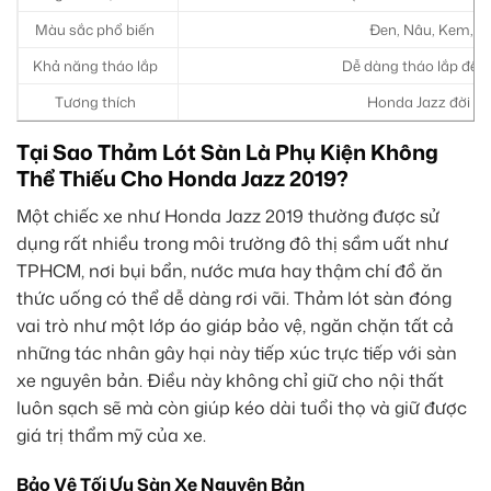
Màu sắc phổ biến
Đen, Nâu, Kem, G
Khả năng tháo lắp
Dễ dàng tháo lắp để v
Tương thích
Honda Jazz đời 20
Tại Sao Thảm Lót Sàn Là Phụ Kiện Không
Thể Thiếu Cho Honda Jazz 2019?
Một chiếc xe như Honda Jazz 2019 thường được sử
dụng rất nhiều trong môi trường đô thị sầm uất như
TPHCM, nơi bụi bẩn, nước mưa hay thậm chí đồ ăn
thức uống có thể dễ dàng rơi vãi. Thảm lót sàn đóng
vai trò như một lớp áo giáp bảo vệ, ngăn chặn tất cả
những tác nhân gây hại này tiếp xúc trực tiếp với sàn
xe nguyên bản. Điều này không chỉ giữ cho nội thất
luôn sạch sẽ mà còn giúp kéo dài tuổi thọ và giữ được
giá trị thẩm mỹ của xe.
Bảo Vệ Tối Ưu Sàn Xe Nguyên Bản