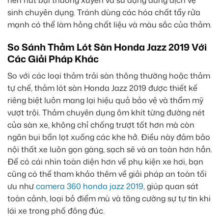
nên hút bụi thường xuyên và sử dụng dung dịch vệ
sinh chuyên dụng. Tránh dùng các hóa chất tẩy rửa
mạnh có thể làm hỏng chất liệu và màu sắc của thảm.
So Sánh Thảm Lót Sàn Honda Jazz 2019 Với
Các Giải Pháp Khác
So với các loại thảm trải sàn thông thường hoặc thảm
tự chế, thảm lót sàn Honda Jazz 2019 được thiết kế
riêng biệt luôn mang lại hiệu quả bảo vệ và thẩm mỹ
vượt trội. Thảm chuyên dụng ôm khít từng đường nét
của sàn xe, không chỉ chống trượt tốt hơn mà còn
ngăn bụi bẩn lọt xuống các khe hở. Điều này đảm bảo
nội thất xe luôn gọn gàng, sạch sẽ và an toàn hơn hẳn.
Để có cái nhìn toàn diện hơn về phụ kiện xe hơi, bạn
cũng có thể tham khảo thêm về giải pháp an toàn tối
ưu như
camera 360 honda jazz 2019
, giúp quan sát
toàn cảnh, loại bỏ điểm mù và tăng cường sự tự tin khi
lái xe trong phố đông đúc.