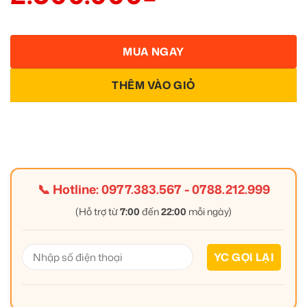
MUA NGAY
THÊM VÀO GIỎ
📞 Hotline:
0977.383.567
-
0788.212.999
(Hỗ trợ từ
7:00
đến
22:00
mỗi ngày)