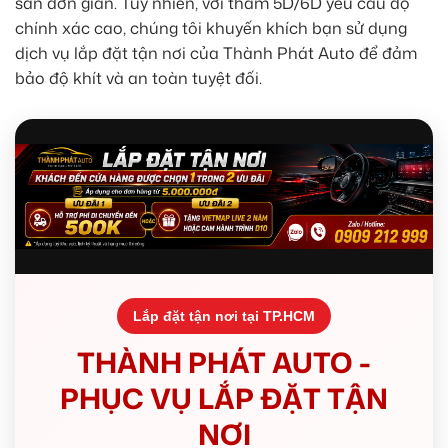
sàn đơn giản. Tuy nhiên, với thảm 5D/6D yêu cầu độ
chính xác cao, chúng tôi khuyến khích bạn sử dụng
dịch vụ lắp đặt tận nơi của Thành Phát Auto để đảm
bảo độ khít và an toàn tuyệt đối.
Lắp đặt tận nơi tại TP.HCM
THÀNH PHÁT AUTO -
PHỤC VỤ LẮP ĐẶT TẬN
NƠI