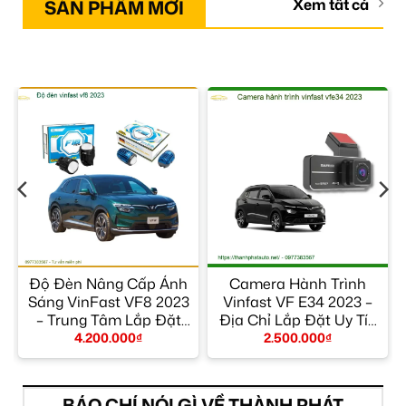
SẢN PHẨM MỚI
Xem tất cả
Độ Đèn Nâng Cấp Ánh
Camera Hành Trình
Sáng VinFast VF8 2023
Vinfast VF E34 2023 –
è
– Trung Tâm Lắp Đặt
Địa Chỉ Lắp Đặt Uy Tín
Chính Hãng TPHCM
TPHCM
4.200.000
₫
2.500.000
₫
BÁO CHÍ NÓI GÌ VỀ THÀNH PHÁT