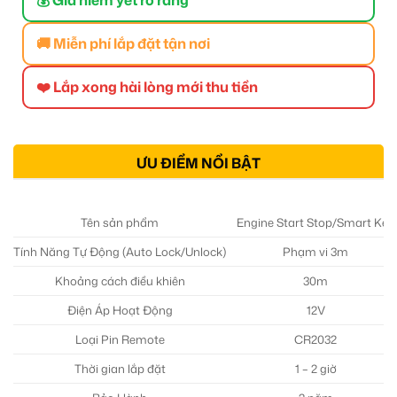
🚚 Miễn phí lắp đặt tận nơi
❤️ Lắp xong hài lòng mới thu tiền
ƯU ĐIỂM NỔI BẬT
Tên sản phẩm
Engine Start Stop/Smart Key
Tính Năng Tự Động (Auto Lock/Unlock)
Phạm vi 3m
Khoảng cách điều khiên
30m
Điện Áp Hoạt Động
12V
Loại Pin Remote
CR2032
Thời gian lắp đặt
1 – 2 giờ