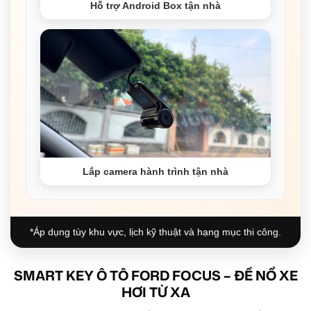
Hỗ trợ Android Box tận nhà
Lắp camera hành trình tận nhà
*Áp dụng tùy khu vực, lịch kỹ thuật và hạng mục thi công.
SMART KEY Ô TÔ FORD FOCUS – ĐỀ NỔ XE
HƠI TỪ XA