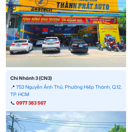
Chi Nhánh 3 (CN3)
📍
753 Nguyễn Ảnh Thủ, Phường Hiệp Thành, Q.12,
TP. HCM
📞
0977 383 567