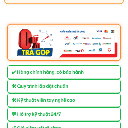
✔️ Hàng chính hãng, có bảo hành
🛠 Quy trình lắp đặt chuẩn
🛠 Kỹ thuật viên tay nghề cao
💬 Hỗ trợ kỹ thuật 24/7
💰 Giá niêm yết rõ ràng