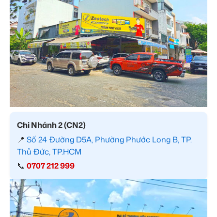
Chi Nhánh 2 (CN2)
📍
Số 24 Đường D5A, Phường Phước Long B, TP.
Thủ Đức, TP.HCM
📞
0707 212 999