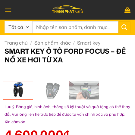
Bỏ
qua
nội
Tìm
dung
kiếm:
Trang chủ
/
Sản phẩm khác
/
Smart key
SMART KEY Ô TÔ FORD FOCUS – ĐỀ
NỔ XE HƠI TỪ XA
Lưu ý: Bảng giá, hình ảnh, thông số kỹ thuật và quà tặng có thể thay
đổi. Vui lòng liên hệ trực tiếp để được tư vấn chính xác và phù hợp.
Xin cảm ơn
4.600.000
₫