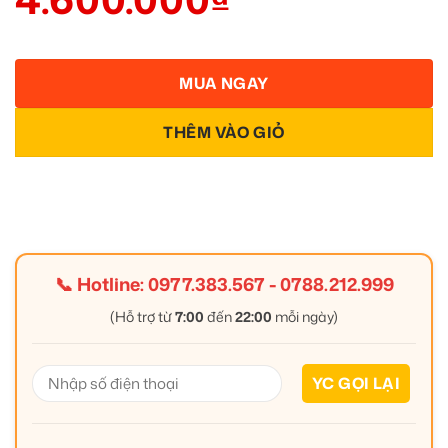
MUA NGAY
THÊM VÀO GIỎ
📞 Hotline:
0977.383.567
-
0788.212.999
(Hỗ trợ từ
7:00
đến
22:00
mỗi ngày)