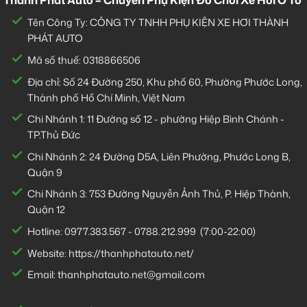
Thành Phát Auto – Chuyên Phụ Kiện Đồ Chơi Xe Hơi Ô Tô
Tên Công Ty: CÔNG TY TNHH PHỤ KIỆN XE HƠI THÀNH
PHÁT AUTO
Mã số thuế: 0318866506
Địa chỉ: Số 24 Đường 250, Khu phố 60, Phường Phước Long,
Thành phố Hồ Chí Minh, Việt Nam
Chi Nhánh 1:
11 Đường số 12 - phường Hiệp Bình Chánh -
TP.Thủ Đức
Chi Nhánh 2:
24 Đường D5A, Liên Phường, Phước Long B,
Quận 9
Chi Nhánh 3:
753 Đường Nguyễn Ảnh Thủ, P. Hiệp Thành,
Quận 12
Hotline:
0977.383.567
-
0788.212.999
(7:00-22:00)
Website:
https://thanhphatauto.net/
Email:
thanhphatauto.net@gmail.com