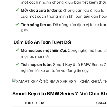
một cách nhanh chóng, giúp bạn tiết kiệm thời 
Mở/khóa cửa tự động:
Không cần lặp đi lặp lại
cửa một cách thông minh khi bạn tiến gần hoặc 
Tính năng tìm xe:
Dễ dàng xác định vị trí xe tr
KEY.
Đảm Bảo An Toàn Tuyệt Đối
Mã hóa bảo mật hiện đại:
Công nghệ mã hóa tiên
mọi lúc mọi nơi.
Tích hợp an toàn:
Smart Key ô tô BMW Series 7 t
nghiệm lái xe an toàn và đáng tin cậy.
Smart Key ô tô BMW Series 7 Với Chìa K
ĐẶC ĐIỂM
SMAR