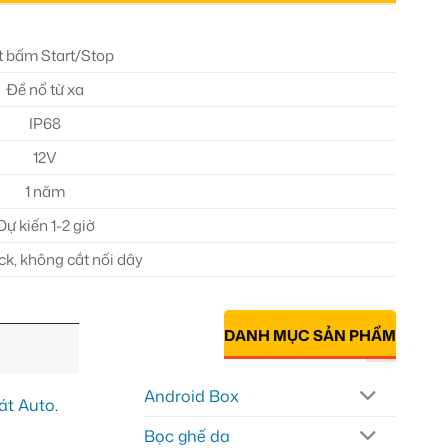
 bấm Start/Stop
Đề nổ từ xa
IP68
12V
1 năm
Dự kiến 1-2 giờ
k, không cắt nối dây
DANH MỤC SẢN PHẨM
Android Box
át Auto
.
Bọc ghế da