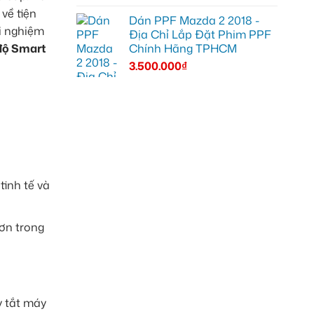
về tiện
Dán PPF Mazda 2 2018 -
i nghiệm
Địa Chỉ Lắp Đặt Phim PPF
Chính Hãng TPHCM
độ Smart
3.500.000
₫
tinh tế và
hơn trong
y tắt máy