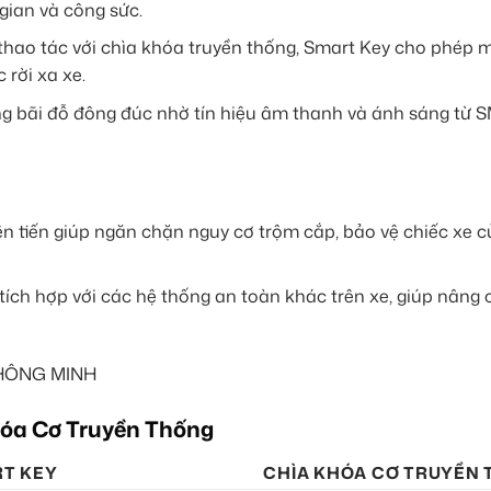
gian và công sức.
 thao tác với chìa khóa truyền thống, Smart Key cho phép
rời xa xe.
ong bãi đỗ đông đúc nhờ tín hiệu âm thanh và ánh sáng từ
 tiến giúp ngăn chặn nguy cơ trộm cắp, bảo vệ chiếc xe 
ích hợp với các hệ thống an toàn khác trên xe, giúp nâng c
hóa Cơ Truyền Thống
T KEY
CHÌA KHÓA CƠ TRUYỀN