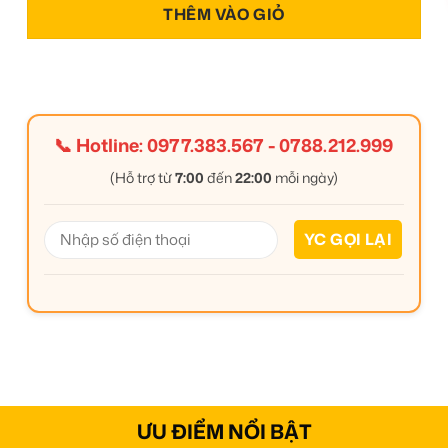
THÊM VÀO GIỎ
📞 Hotline:
0977.383.567
-
0788.212.999
(Hỗ trợ từ
7:00
đến
22:00
mỗi ngày)
ƯU ĐIỂM NỔI BẬT