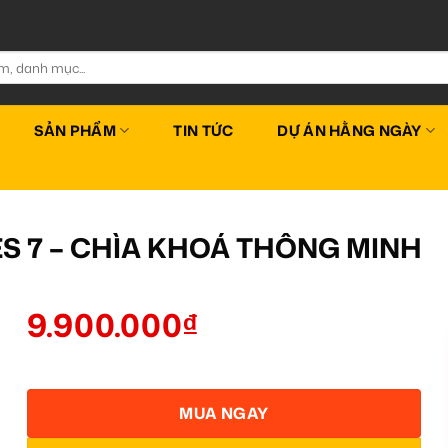
SẢN PHẨM
TIN TỨC
DỰ ÁN HẰNG NGÀY
S 7 – CHÌA KHOÁ THÔNG MINH
9.900.000
₫
MUA NGAY