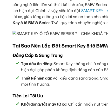
công nghệ tiên tiến và thiết kế tinh xảo, BMW Serie
ích hiện đại. Chính vì vậy, việc lắp đặt
SMART KEY – 
lái xe, giúp tăng cường sự tiện lợi và an toàn cho 
Key ô tô BMW Series 7
với quy trình chuyên nghiệp,
Tại Sao Nên Lắp Đặt Smart Key ô tô BMW
Đẳng Cấp & Sang Trọng
Tạo dấu ấn riêng:
Smart Key không chỉ là công c
hiện đại, góp phần khẳng định đẳng cấp của B
Thiết kế hiện đại:
Với kiểu dáng sang trọng, Sma
mọi tình huống.
Tiện Lợi Tối Ưu
Khởi động/tắt máy từ xa:
Chỉ cần nhấn nút trên