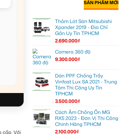
SẢN PHẨM MỚI
Thảm Lót Sàn Mitsubishi
Xpander 2019 - Địa Chỉ
Gắn Uy Tín TPHCM
2.690.000
₫
Camera 360 độ
9.300.000
₫
Dán PPF Chống Trầy
Vinfast Lux SA 2021 - Trung
Tâm Thi Công Uy Tín
TPHCM
3.500.000
₫
Cách Âm Chống Ồn MG
RX5 2023 - Đơn Vị Thi Công
Chính Hãng TPHCM
2.100.000
₫
 cấp. Với