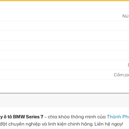
Nút
Cắm jac
y ô tô BMW Series 7
– chìa khóa thông minh của
Thành Ph
ắp đặt chuyên nghiệp và linh kiện chính hãng. Liên hệ ngay!