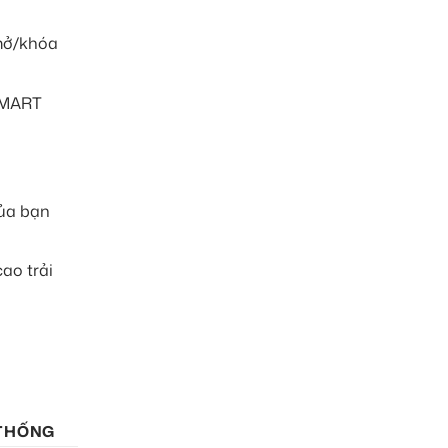
 mở/khóa
 SMART
của bạn
ao trải
 THỐNG