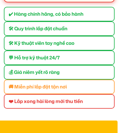
✔️ Hàng chính hãng, có bảo hành
🛠 Quy trình lắp đặt chuẩn
🛠 Kỹ thuật viên tay nghề cao
💬 Hỗ trợ kỹ thuật 24/7
💰 Giá niêm yết rõ ràng
🚚 Miễn phí lắp đặt tận nơi
❤️ Lắp xong hài lòng mới thu tiền