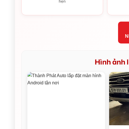
hẹn
N
Hình ảnh l