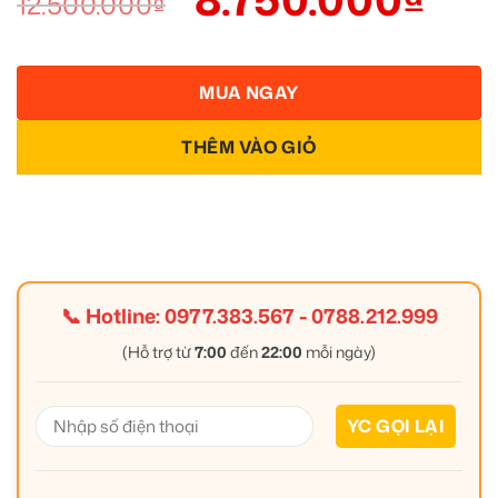
12.500.000
₫
MUA NGAY
THÊM VÀO GIỎ
📞 Hotline:
0977.383.567
-
0788.212.999
(Hỗ trợ từ
7:00
đến
22:00
mỗi ngày)