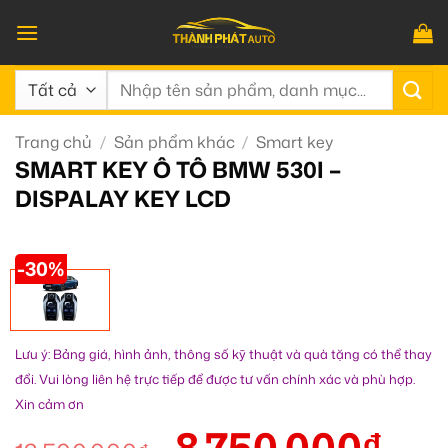
Bỏ
qua
nội
Tìm
dung
kiếm:
Trang chủ
/
Sản phẩm khác
/
Smart key
SMART KEY Ô TÔ BMW 530I –
DISPALAY KEY LCD
-30%
Lưu ý: Bảng giá, hình ảnh, thông số kỹ thuật và quà tặng có thể thay
đổi. Vui lòng liên hệ trực tiếp để được tư vấn chính xác và phù hợp.
Xin cảm ơn
8.750.000
₫