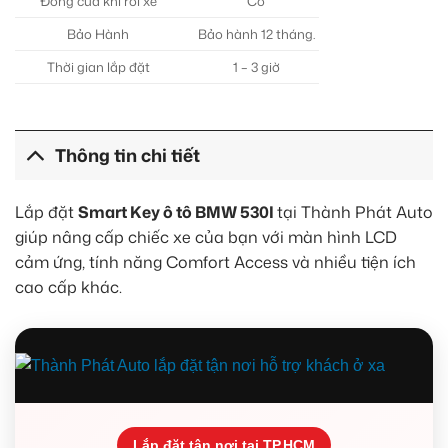
Đóng cửa khi rời xe
Có
Bảo Hành
Bảo hành 12 tháng.
Thời gian lắp đặt
1 – 3 giờ
Thông tin chi tiết
Lắp đặt
Smart Key ô tô BMW 530I
tại Thành Phát Auto
giúp nâng cấp chiếc xe của bạn với màn hình LCD
cảm ứng, tính năng Comfort Access và nhiều tiện ích
cao cấp khác.
Lắp đặt tận nơi tại TP.HCM