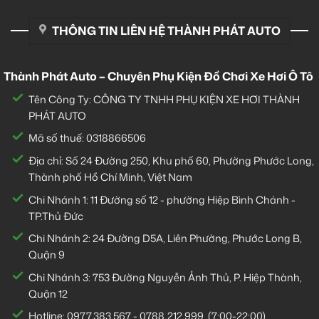
THÔNG TIN LIÊN HỆ THÀNH PHÁT AUTO
Thành Phát Auto – Chuyên Phụ Kiện Đồ Chơi Xe Hơi Ô Tô
Tên Công Ty: CÔNG TY TNHH PHỤ KIỆN XE HƠI THÀNH
PHÁT AUTO
Mã số thuế: 0318866506
Địa chỉ: Số 24 Đường 250, Khu phố 60, Phường Phước Long,
Thành phố Hồ Chí Minh, Việt Nam
Chi Nhánh 1:
11 Đường số 12 - phường Hiệp Bình Chánh -
TP.Thủ Đức
Chi Nhánh 2:
24 Đường D5A, Liên Phường, Phước Long B,
Quận 9
Chi Nhánh 3:
753 Đường Nguyễn Ảnh Thủ, P. Hiệp Thành,
Quận 12
Hotline:
0977.383.567
-
0788.212.999
(7:00-22:00)