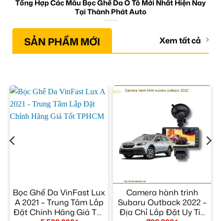
Tổng Hợp Các Mẫu Bọc Ghế Da Ô Tô Mới Nhất Hiện Nay
Tại Thành Phát Auto
SẢN PHẨM MỚI
Xem tất cả
Bọc Ghế Da VinFast Lux
Camera hành trình
9
A 2021 – Trung Tâm Lắp
Subaru Outback 2022 –
Đặt Chính Hãng Giá Tốt
Địa Chỉ Lắp Đặt Uy Tín