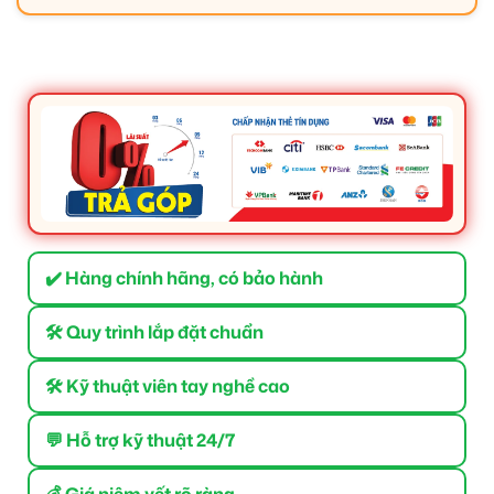
✔️ Hàng chính hãng, có bảo hành
🛠 Quy trình lắp đặt chuẩn
🛠 Kỹ thuật viên tay nghề cao
💬 Hỗ trợ kỹ thuật 24/7
💰 Giá niêm yết rõ ràng