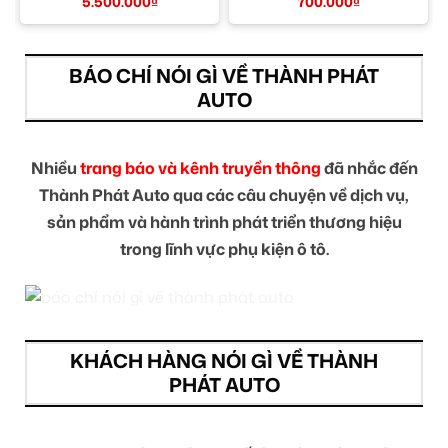
TPHCM
TPHCM
5.500.000
₫
700.000
₫
BÁO CHÍ NÓI GÌ VỀ THÀNH PHÁT
AUTO
Nhiều
trang báo và kênh truyền thông
đã nhắc đến
Thành Phát Auto qua các câu chuyện về dịch vụ,
sản phẩm và hành trình phát triển thương hiệu
trong lĩnh vực phụ kiện ô tô.
KHÁCH HÀNG NÓI GÌ VỀ THÀNH
PHÁT AUTO