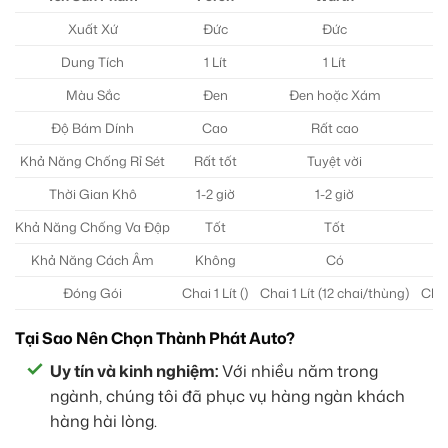
Xuất Xứ
Đức
Đức
Dung Tích
1 Lít
1 Lít
Màu Sắc
Đen
Đen hoặc Xám
Độ Bám Dính
Cao
Rất cao
Khả Năng Chống Rỉ Sét
Rất tốt
Tuyệt vời
Thời Gian Khô
1-2 giờ
1-2 giờ
Khả Năng Chống Va Đập
Tốt
Tốt
Khả Năng Cách Âm
Không
Có
Đóng Gói
Chai 1 Lít ()
Chai 1 Lít (12 chai/thùng)
Chai
Tại Sao Nên Chọn Thành Phát Auto?
Uy tín và kinh nghiệm:
Với nhiều năm trong
ngành, chúng tôi đã phục vụ hàng ngàn khách
hàng hài lòng.