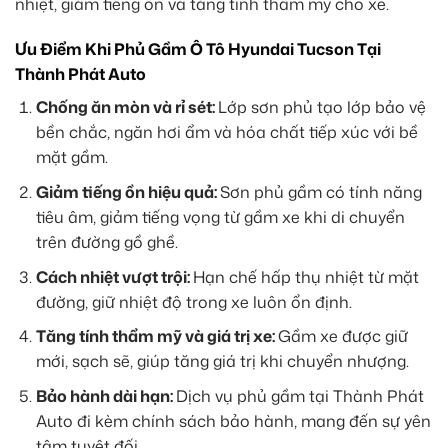
nhiệt, giảm tiếng ồn và tăng tính thẩm mỹ cho xe.
Ưu Điểm Khi Phủ Gầm Ô Tô Hyundai Tucson Tại
Thành Phát Auto
Chống ăn mòn và rỉ sét:
Lớp sơn phủ tạo lớp bảo vệ
bền chắc, ngăn hơi ẩm và hóa chất tiếp xúc với bề
mặt gầm.
Giảm tiếng ồn hiệu quả:
Sơn phủ gầm có tính năng
tiêu âm, giảm tiếng vọng từ gầm xe khi di chuyển
trên đường gồ ghề.
Cách nhiệt vượt trội:
Hạn chế hấp thụ nhiệt từ mặt
đường, giữ nhiệt độ trong xe luôn ổn định.
Tăng tính thẩm mỹ và giá trị xe:
Gầm xe được giữ
mới, sạch sẽ, giúp tăng giá trị khi chuyển nhượng.
Bảo hành dài hạn:
Dịch vụ phủ gầm tại Thành Phát
Auto đi kèm chính sách bảo hành, mang đến sự yên
tâm tuyệt đối.