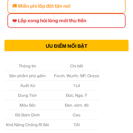
🚚 Miễn phí lắp đặt tận nơi
❤️ Lắp xong hài lòng mới thu tiền
ƯU ĐIỂM NỔI BẬT
Thông tin
Chi tiết
Sản phẩm phủ gầm
Forch, Wurth, SIP, Onzca
Xuất Xứ
1 Lít
Dung Tích
Đức, Nga, Ý
Màu Sắc
Đen, xám, đỏ
Độ Bám Dính
Cao
Khả Năng Chống Rỉ Sét
Tốt