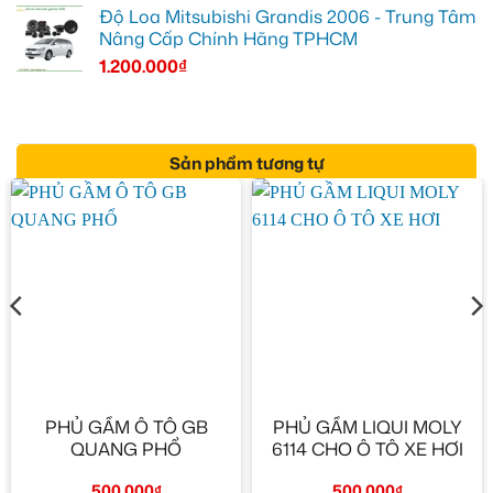
Độ Loa Mitsubishi Grandis 2006 - Trung Tâm
Nâng Cấp Chính Hãng TPHCM
1.200.000
₫
Sản phẩm tương tự
PHỦ GẦM Ô TÔ GB
PHỦ GẦM LIQUI MOLY
QUANG PHỔ
6114 CHO Ô TÔ XE HƠI
500.000
₫
500.000
₫