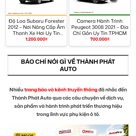
Độ Loa Subaru Forester
Camera Hành Trình
2012 – Nơi Nâng Cấp Âm
Peugeot 3008 2021 – Địa
Thanh Xe Hơi Uy Tín
Chỉ Gắn Uy Tín TPHCM
TPHCM
1.200.000
₫
700.000
₫
BÁO CHÍ NÓI GÌ VỀ THÀNH PHÁT
AUTO
Nhiều
trang báo và kênh truyền thông
đã nhắc đến
Thành Phát Auto qua các câu chuyện về dịch vụ,
sản phẩm và hành trình phát triển thương hiệu
trong lĩnh vực phụ kiện ô tô.