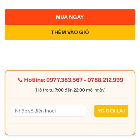
MUA NGAY
THÊM VÀO GIỎ
📞 Hotline:
0977.383.567
-
0788.212.999
(Hỗ trợ từ
7:00
đến
22:00
mỗi ngày)