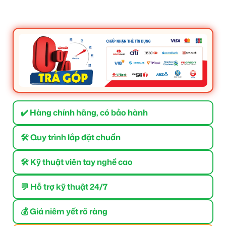
✔️ Hàng chính hãng, có bảo hành
🛠 Quy trình lắp đặt chuẩn
🛠 Kỹ thuật viên tay nghề cao
💬 Hỗ trợ kỹ thuật 24/7
💰 Giá niêm yết rõ ràng