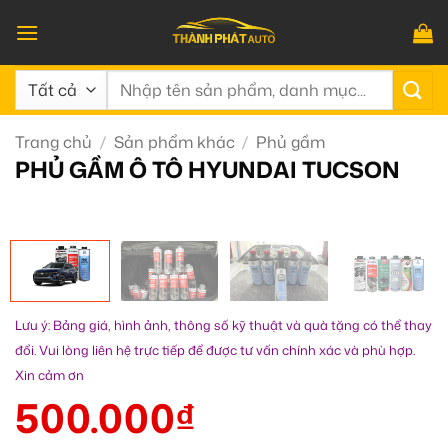
Bỏ
qua
nội
Tìm
dung
kiếm:
Trang chủ
/
Sản phẩm khác
/
Phủ gầm
PHỦ GẦM Ô TÔ HYUNDAI TUCSON
Lưu ý: Bảng giá, hình ảnh, thông số kỹ thuật và quà tặng có thể thay
đổi. Vui lòng liên hệ trực tiếp để được tư vấn chính xác và phù hợp.
Xin cảm ơn
500.000
₫