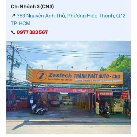
Chi Nhánh 3 (CN3)
📍
753 Nguyễn Ảnh Thủ, Phường Hiệp Thành, Q.12,
TP. HCM
📞
0977 383 567