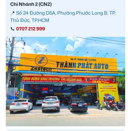
Chi Nhánh 2 (CN2)
📍
Số 24 Đường D5A, Phường Phước Long B, TP.
Thủ Đức, TP.HCM
📞
0707 212 999