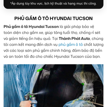
*Áp dụng tùy khu vực, lịch kỹ thuật và hạng mục thi công.
PHỦ GẦM Ô TÔ HYUNDAI TUCSON
Phủ gầm ô tô Hyundai Tucson
là giải pháp bảo vệ
toàn diện cho gầm xe, giúp tăng tuổi thọ, chống rỉ sét
và giảm tiếng ồn hiệu quả. Tại
Thành Phát Auto
, chúng
tôi cam kết mang đến dịch vụ
phủ gầm ô tô
chất lượng
với các loại sơn phủ gầm chính hãng, đảm bảo độ bền
và an toàn tối đa cho chiếc Hyundai Tucson của bạn.