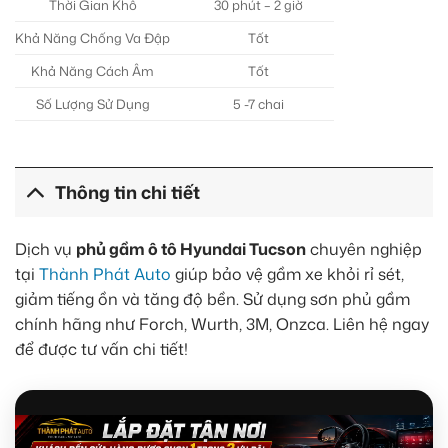
Thời Gian Khô
30 phút – 2 giờ
Khả Năng Chống Va Đập
Tốt
Khả Năng Cách Âm
Tốt
Số Lượng Sử Dụng
5 -7 chai
Thông tin chi tiết
Dịch vụ
phủ gầm ô tô Hyundai Tucson
chuyên nghiệp
tại
Thành Phát Auto
giúp bảo vệ gầm xe khỏi rỉ sét,
giảm tiếng ồn và tăng độ bền. Sử dụng sơn phủ gầm
chính hãng như Forch, Wurth, 3M, Onzca. Liên hệ ngay
để được tư vấn chi tiết!