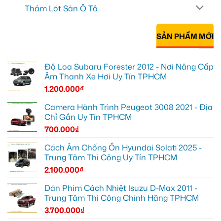
Thảm Lót Sàn Ô Tô
SẢN PHẨM MỚI
Độ Loa Subaru Forester 2012 - Nơi Nâng Cấp
Âm Thanh Xe Hơi Uy Tín TPHCM
1.200.000
₫
Camera Hành Trình Peugeot 3008 2021 - Địa
Chỉ Gắn Uy Tín TPHCM
700.000
₫
Cách Âm Chống Ồn Hyundai Solati 2025 -
Trung Tâm Thi Công Uy Tín TPHCM
2.100.000
₫
Dán Phim Cách Nhiệt Isuzu D-Max 2011 -
Trung Tâm Thi Công Chính Hãng TPHCM
3.700.000
₫