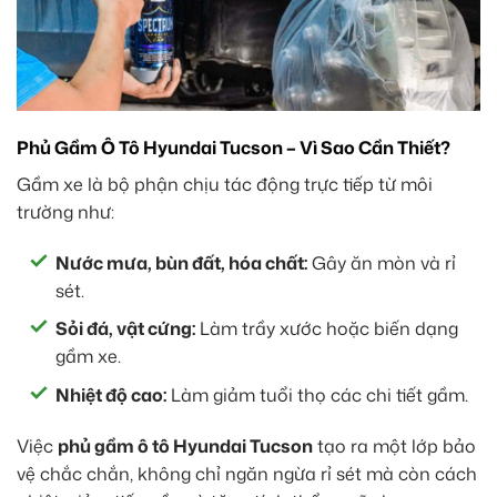
Phủ Gầm Ô Tô Hyundai Tucson – Vì Sao Cần Thiết?
Gầm xe là bộ phận chịu tác động trực tiếp từ môi
trường như:
Nước mưa, bùn đất, hóa chất:
Gây ăn mòn và rỉ
sét.
Sỏi đá, vật cứng:
Làm trầy xước hoặc biến dạng
gầm xe.
Nhiệt độ cao:
Làm giảm tuổi thọ các chi tiết gầm.
Việc
phủ gầm ô tô Hyundai Tucson
tạo ra một lớp bảo
vệ chắc chắn, không chỉ ngăn ngừa rỉ sét mà còn cách