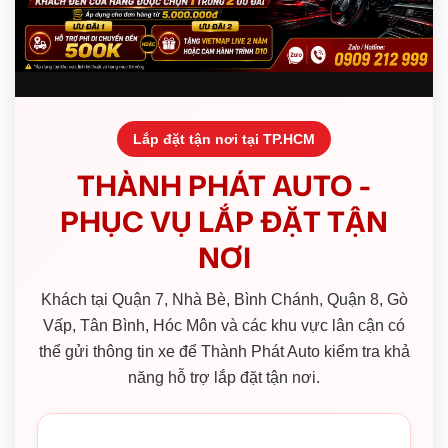
Lắp đặt tận nơi tại TP.HCM
THÀNH PHÁT AUTO -
PHỤC VỤ LẮP ĐẶT TẬN
NƠI
Khách tại Quận 7, Nhà Bè, Bình Chánh, Quận 8, Gò
Vấp, Tân Bình, Hóc Môn và các khu vực lân cận có
thể gửi thông tin xe để Thành Phát Auto kiểm tra khả
năng hỗ trợ lắp đặt tận nơi.