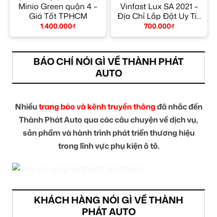
Minio Green quận 4 –
Vinfast Lux SA 2021 –
Giá Tốt TPHCM
Địa Chỉ Lắp Đặt Uy Tín
TPHCM
1.400.000
₫
700.000
₫
BÁO CHÍ NÓI GÌ VỀ THÀNH PHÁT
AUTO
Nhiều
trang báo và kênh truyền thông
đã nhắc đến
Thành Phát Auto qua các câu chuyện về dịch vụ,
sản phẩm và hành trình phát triển thương hiệu
trong lĩnh vực phụ kiện ô tô.
KHÁCH HÀNG NÓI GÌ VỀ THÀNH
PHÁT AUTO