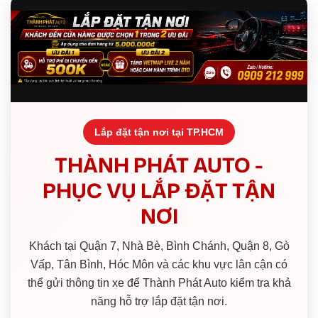
Lắp đặt tận nơi tại TP.HCM
THÀNH PHÁT AUTO -
PHỤC VỤ LẮP ĐẶT TẬN
NƠI
Khách tại Quận 7, Nhà Bè, Bình Chánh, Quận 8, Gò
Vấp, Tân Bình, Hóc Môn và các khu vực lân cận có
thể gửi thông tin xe để Thành Phát Auto kiểm tra khả
năng hỗ trợ lắp đặt tận nơi.