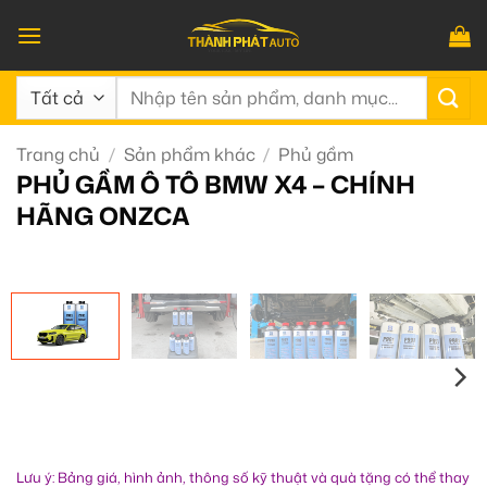
Bỏ
qua
nội
Tìm
dung
kiếm:
Trang chủ
/
Sản phẩm khác
/
Phủ gầm
PHỦ GẦM Ô TÔ BMW X4 – CHÍNH
HÃNG ONZCA
Lưu ý: Bảng giá, hình ảnh, thông số kỹ thuật và quà tặng có thể thay