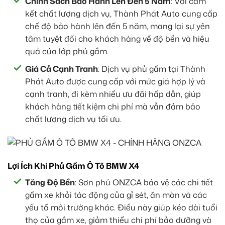
Chính Sách Bảo Hành Lên Đến 5 Năm
: Với cam
kết chất lượng dịch vụ, Thành Phát Auto cung cấp
chế độ bảo hành lên đến 5 năm, mang lại sự yên
tâm tuyệt đối cho khách hàng về độ bền và hiệu
quả của lớp phủ gầm.
Giá Cả Cạnh Tranh
: Dịch vụ phủ gầm tại Thành
Phát Auto được cung cấp với mức giá hợp lý và
cạnh tranh, đi kèm nhiều ưu đãi hấp dẫn, giúp
khách hàng tiết kiệm chi phí mà vẫn đảm bảo
chất lượng dịch vụ tối ưu.
Lợi Ích Khi Phủ Gầm Ô Tô BMW X4
Tăng Độ Bền
: Sơn phủ ONZCA bảo vệ các chi tiết
gầm xe khỏi tác động của gỉ sét, ăn mòn và các
yếu tố môi trường khác. Điều này giúp kéo dài tuổi
thọ của gầm xe, giảm thiểu chi phí bảo dưỡng và