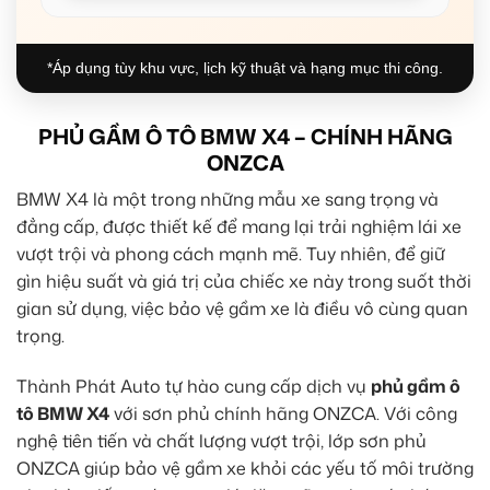
*Áp dụng tùy khu vực, lịch kỹ thuật và hạng mục thi công.
PHỦ GẦM Ô TÔ BMW X4 – CHÍNH HÃNG
ONZCA
BMW X4 là một trong những mẫu xe sang trọng và
đẳng cấp, được thiết kế để mang lại trải nghiệm lái xe
vượt trội và phong cách mạnh mẽ. Tuy nhiên, để giữ
gìn hiệu suất và giá trị của chiếc xe này trong suốt thời
gian sử dụng, việc bảo vệ gầm xe là điều vô cùng quan
trọng.
Thành Phát Auto tự hào cung cấp dịch vụ
phủ gầm ô
tô BMW X4
với sơn phủ chính hãng ONZCA. Với công
nghệ tiên tiến và chất lượng vượt trội, lớp sơn phủ
ONZCA giúp bảo vệ gầm xe khỏi các yếu tố môi trường