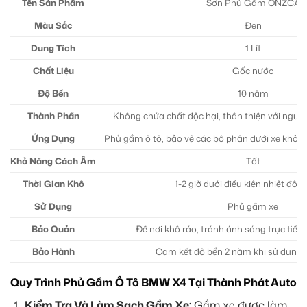
Tên Sản Phẩm
Sơn Phủ Gầm ONZCA
Màu Sắc
Đen
Dung Tích
1 Lít
Chất Liệu
Gốc nước
Độ Bền
10 năm
Thành Phần
Không chứa chất độc hại, thân thiện với người
Ứng Dụng
Phủ gầm ô tô, bảo vệ các bộ phận dưới xe khỏi t
Khả Năng Cách Âm
Tốt
Thời Gian Khô
1-2 giờ dưới điều kiện nhiệt độ 
Sử Dụng
Phủ gầm xe
Bảo Quản
Để nơi khô ráo, tránh ánh sáng trực tiếp 
Bảo Hành
Cam kết độ bền 2 năm khi sử dụng 
Quy Trình Phủ Gầm Ô Tô BMW X4 Tại Thành Phát Auto
Kiểm Tra Và Làm Sạch Gầm Xe:
Gầm xe được làm