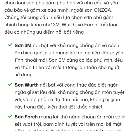
chọn loại sơn phủ gầm phù hợp với nhu cầu và yêu
cầu bảo vệ gầm xe của mình, ngoài sơn ONZCA.
Chúng tôi cung cấp nhiều lựa chọn sơn phủ gầm
chính hãng khác như 3M, Wurth, và Forch, mỗi loại
đều có những ưu điểm nổi bật riêng.
Sơn 3M
nổi bật với khả năng chống ồn và cách
âm hiệu quả, giúp mang lại trải nghiệm lái xe yên
tĩnh, thoải mái. Sơn 3M cũng có lớp phủ mịn, đều
và thân thiện với môi trường, an toàn cho người
sử dụng.
Sơn Wurth
nổi bật với công thức đặc biệt ngăn
ngừa gỉ sét lâu dài, khả năng chống ăn mòn tuyệt
vời, và lớp phủ có độ đàn hồi cao, không bị giòn
gãy trong điều kiện thời tiết khắc nghiệt.
Sơn Forch
mang lại khả năng chống ăn mòn và gỉ
sét vượt trội, bám dính tuyệt vời trên mọi bề mặt