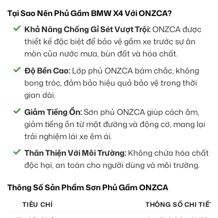
Tại Sao Nên Phủ Gầm BMW X4 Với ONZCA?
Khả Năng Chống Gỉ Sét Vượt Trội:
ONZCA được
thiết kế đặc biệt để bảo vệ gầm xe trước sự ăn
mòn của nước mưa, bùn đất và hóa chất.
Độ Bền Cao:
Lớp phủ ONZCA bám chắc, không
bong tróc, đảm bảo hiệu quả bảo vệ trong thời
gian dài.
Giảm Tiếng Ồn:
Sơn phủ ONZCA giúp cách âm,
giảm tiếng ồn từ mặt đường và động cơ, mang lại
trải nghiệm lái xe êm ái.
Thân Thiện Với Môi Trường:
Không chứa hóa chất
độc hại, an toàn cho người dùng và môi trường.
Thông Số Sản Phẩm Sơn Phủ Gầm ONZCA
TIÊU CHÍ
THÔNG SỐ CHI TIẾT