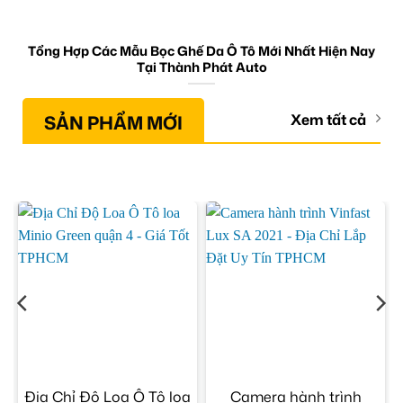
Tổng Hợp Các Mẫu Bọc Ghế Da Ô Tô Mới Nhất Hiện Nay
Tại Thành Phát Auto
SẢN PHẨM MỚI
Xem tất cả
Ô
Địa Chỉ Độ Loa Ô Tô loa
Camera hành trình