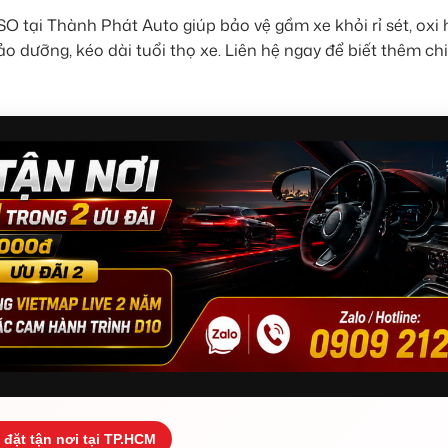
O tại Thành Phát Auto giúp bảo vệ gầm xe khỏi rỉ sét, oxi 
o dưỡng, kéo dài tuổi thọ xe. Liên hệ ngay để biết thêm chi 
 đặt tận nơi tại TP.HCM