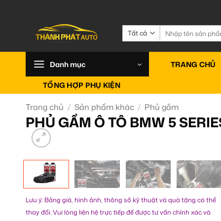
Bỏ
qua
nội
Tìm
kiếm:
dung
Danh mục
TRANG CHỦ
TỔNG HỢP PHỤ KIỆN
Trang chủ
/
Sản phẩm khác
/
Phủ gầm
PHỦ GẦM Ô TÔ BMW 5 SERIE
Lưu ý: Bảng giá, hình ảnh, thông số kỹ thuật và quà tặng có thể
thay đổi. Vui lòng liên hệ trực tiếp để được tư vấn chính xác và