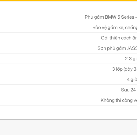
Phủ gầm BMW 5 Series 
Bảo vệ gầm xe, chống 
Cải thiện cách â
Sơn phủ gầm JAS
2-3 g
3 lớp (dày 
4 gi
Sau 24 
Không thi công 