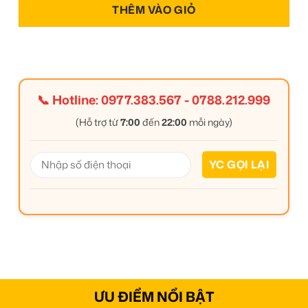
THÊM VÀO GIỎ
📞 Hotline:
0977.383.567
-
0788.212.999
(Hỗ trợ từ
7:00
đến
22:00
mỗi ngày)
ƯU ĐIỂM NỔI BẬT