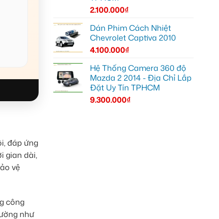
2.100.000
₫
Dán Phim Cách Nhiệt
Chevrolet Captiva 2010
4.100.000
₫
Hệ Thống Camera 360 độ
Mazda 2 2014 - Địa Chỉ Lắp
Đặt Uy Tín TPHCM
9.300.000
₫
ội, đáp ứng
i gian dài,
bảo vệ
ng công
rường như