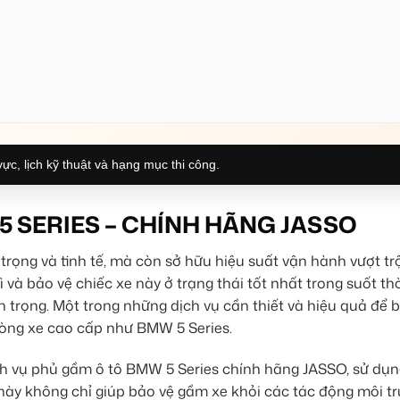
ực, lịch kỹ thuật và hạng mục thi công.
5 SERIES – CHÍNH HÃNG JASSO
 trọng và tinh tế, mà còn sở hữu hiệu suất vận hành vượt tr
 và bảo vệ chiếc xe này ở trạng thái tốt nhất trong suốt thờ
 trọng. Một trong những dịch vụ cần thiết và hiệu quả để 
 dòng xe cao cấp như BMW 5 Series.
ch vụ phủ gầm ô tô BMW 5 Series chính hãng JASSO, sử dụ
 này không chỉ giúp bảo vệ gầm xe khỏi các tác động môi t