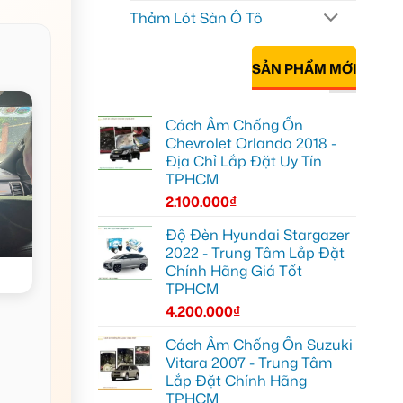
Thảm Lót Sàn Ô Tô
SẢN PHẨM MỚI
Cách Âm Chống Ồn
Chevrolet Orlando 2018 -
Địa Chỉ Lắp Đặt Uy Tín
TPHCM
2.100.000
₫
Độ Đèn Hyundai Stargazer
2022 - Trung Tâm Lắp Đặt
Chính Hãng Giá Tốt
TPHCM
4.200.000
₫
Cách Âm Chống Ồn Suzuki
Vitara 2007 - Trung Tâm
Lắp Đặt Chính Hãng
TPHCM