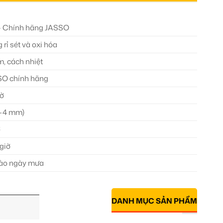
– Chính hãng JASSO
rỉ sét và oxi hóa
m, cách nhiệt
SO chính hãng
iờ
3-4 mm)
ờ
giờ
vào ngày mưa
DANH MỤC SẢN PHẨM