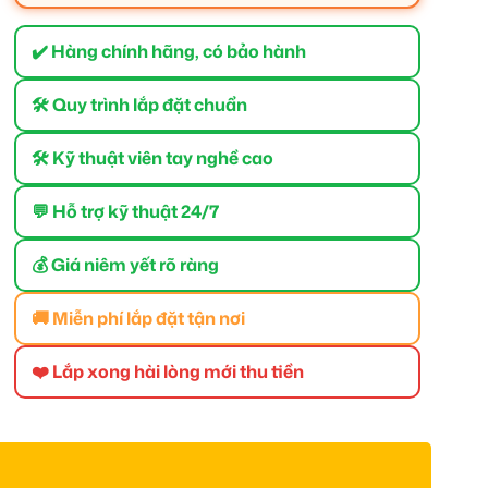
✔️ Hàng chính hãng, có bảo hành
🛠 Quy trình lắp đặt chuẩn
🛠 Kỹ thuật viên tay nghề cao
💬 Hỗ trợ kỹ thuật 24/7
💰 Giá niêm yết rõ ràng
🚚 Miễn phí lắp đặt tận nơi
❤️ Lắp xong hài lòng mới thu tiền