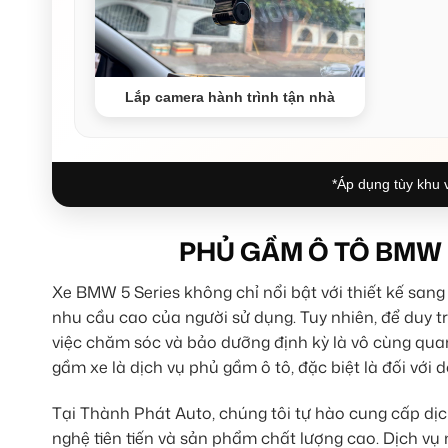
Lắp camera hành trình tận nhà
*Áp dụng tùy khu v
PHỦ GẦM Ô TÔ BMW 
Xe BMW 5 Series không chỉ nổi bật với thiết kế sang
nhu cầu cao của người sử dụng. Tuy nhiên, để duy trì
việc chăm sóc và bảo dưỡng định kỳ là vô cùng quan
gầm xe là dịch vụ phủ gầm ô tô, đặc biệt là đối với
Tại Thành Phát Auto, chúng tôi tự hào cung cấp dị
nghệ tiên tiến và sản phẩm chất lượng cao. Dịch vụ