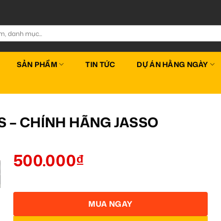
SẢN PHẨM
TIN TỨC
DỰ ÁN HẰNG NGÀY
S – CHÍNH HÃNG JASSO
500.000
₫
MUA NGAY