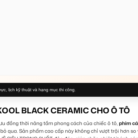
ực, lịch kỹ thuật và hạng mục thi công.
-KOOL BLACK CERAMIC CHO Ô TÔ
 ưu đồng thời nâng tầm phong cách của chiếc ô tô,
phim cá
 bỏ qua. Sản phẩm cao cấp này không chỉ vượt trội hơn so