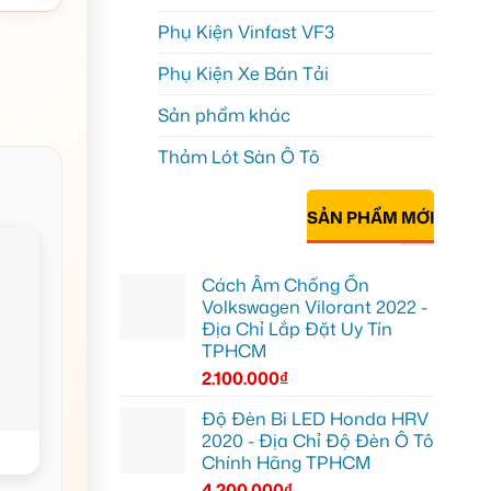
Phụ Kiện Vinfast VF3
Phụ Kiện Xe Bán Tải
Sản phẩm khác
Thảm Lót Sàn Ô Tô
SẢN PHẨM MỚI
Cách Âm Chống Ồn
Volkswagen Vilorant 2022 -
Địa Chỉ Lắp Đặt Uy Tín
TPHCM
2.100.000
₫
Độ Đèn Bi LED Honda HRV
2020 - Địa Chỉ Độ Đèn Ô Tô
Chính Hãng TPHCM
4.200.000
₫