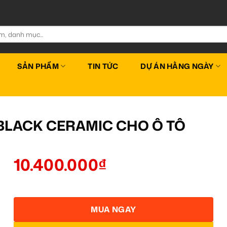
SẢN PHẨM
TIN TỨC
DỰ ÁN HẰNG NGÀY
 BLACK CERAMIC CHO Ô TÔ
10.400.000
₫
MUA NGAY