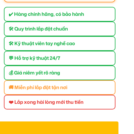
✔️ Hàng chính hãng, có bảo hành
🛠 Quy trình lắp đặt chuẩn
🛠 Kỹ thuật viên tay nghề cao
💬 Hỗ trợ kỹ thuật 24/7
💰 Giá niêm yết rõ ràng
🚚 Miễn phí lắp đặt tận nơi
❤️ Lắp xong hài lòng mới thu tiền