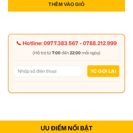
THÊM VÀO GIỎ
📞 Hotline:
0977.383.567
-
0788.212.999
(Hỗ trợ từ
7:00
đến
22:00
mỗi ngày)
ƯU ĐIỂM NỔI BẬT