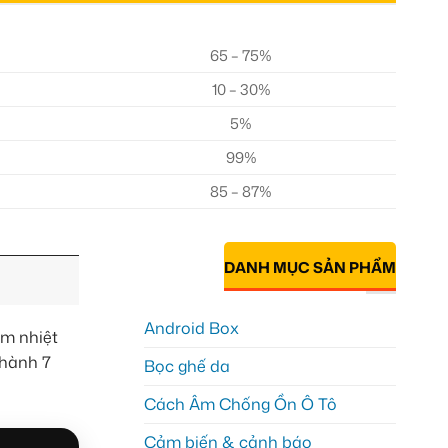
65 – 75%
10 – 30%
5%
99%
85 – 87%
DANH MỤC SẢN PHẨM
Android Box
m nhiệt
 hành 7
Bọc ghế da
Cách Âm Chống Ồn Ô Tô
Cảm biến & cảnh báo