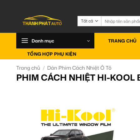
Bỏ
qua
nội
Tìm
kiếm:
dung
Danh mục
TRANG CHỦ
TỔNG HỢP PHỤ KIỆN
Trang chủ
/
Dán Phim Cách Nhiệt Ô Tô
PHIM CÁCH NHIỆT HI-KOOL