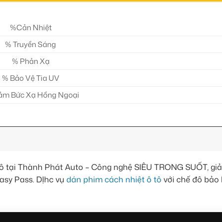
%Cản Nhiệt
% Truyền Sáng
% Phản Xạ
% Bảo Vệ Tia UV
ảm Bức Xạ Hồng Ngoại
ô tại Thành Phát Auto – Công nghệ SIÊU TRONG SUỐT, giả
asy Pass. DỊhc vụ
dán phim cách nhiệt ô tô
với chế đô bảo