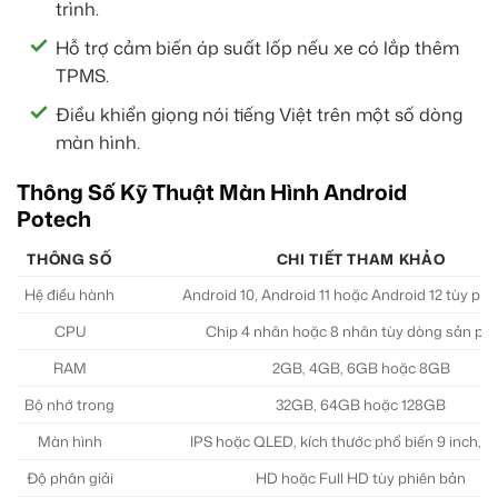
trình.
Hỗ trợ cảm biến áp suất lốp nếu xe có lắp thêm
TPMS.
Điều khiển giọng nói tiếng Việt trên một số dòng
màn hình.
Thông Số Kỹ Thuật Màn Hình Android
Potech
THÔNG SỐ
CHI TIẾT THAM KHẢO
Hệ điều hành
Android 10, Android 11 hoặc Android 12 tùy phi
CPU
Chip 4 nhân hoặc 8 nhân tùy dòng sản p
RAM
2GB, 4GB, 6GB hoặc 8GB
Bộ nhớ trong
32GB, 64GB hoặc 128GB
Màn hình
IPS hoặc QLED, kích thước phổ biến 9 inch, 10
Độ phân giải
HD hoặc Full HD tùy phiên bản