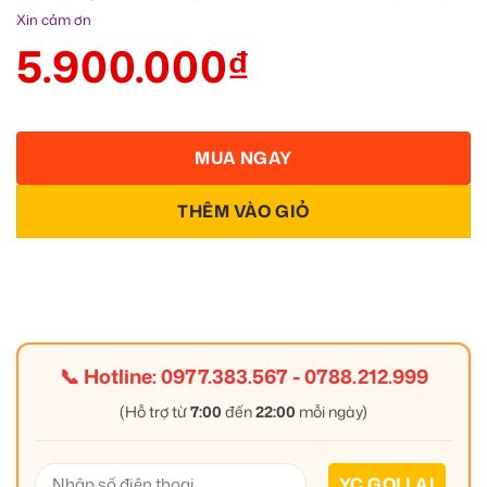
Xin cảm ơn
5.900.000
₫
MUA NGAY
THÊM VÀO GIỎ
📞 Hotline:
0977.383.567
-
0788.212.999
(Hỗ trợ từ
7:00
đến
22:00
mỗi ngày)