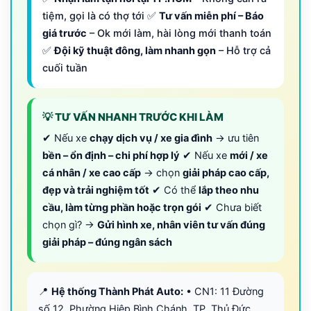
tiệm, gọi là có thợ tới ✅
Tư vấn miễn phí – Báo
giá trước
– Ok mới làm, hài lòng mới thanh toán
✅
Đội kỹ thuật đông, làm nhanh gọn
– Hỗ trợ cả
cuối tuần
💡 TƯ VẤN NHANH TRƯỚC KHI LÀM
✔ Nếu xe
chạy dịch vụ / xe gia đình
→ ưu tiên
bền – ổn định – chi phí hợp lý
✔ Nếu xe
mới / xe
cá nhân / xe cao cấp
→ chọn
giải pháp cao cấp,
đẹp và trải nghiệm tốt
✔ Có thể
lắp theo nhu
cầu, làm từng phần hoặc trọn gói
✔ Chưa biết
chọn gì? →
Gửi hình xe, nhân viên tư vấn đúng
giải pháp – đúng ngân sách
📍
Hệ thống Thành Phát Auto:
• CN1: 11 Đường
số 12, Phường Hiệp Bình Chánh, TP. Thủ Đức,