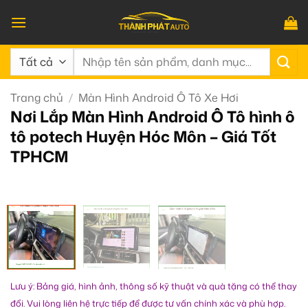
Bỏ
qua
nội
Tìm
dung
kiếm:
Trang chủ
/
Màn Hình Android Ô Tô Xe Hơi
Nơi Lắp Màn Hình Android Ô Tô hình ô
tô potech Huyện Hóc Môn – Giá Tốt
TPHCM
Lưu ý: Bảng giá, hình ảnh, thông số kỹ thuật và quà tặng có thể thay
đổi. Vui lòng liên hệ trực tiếp để được tư vấn chính xác và phù hợp.