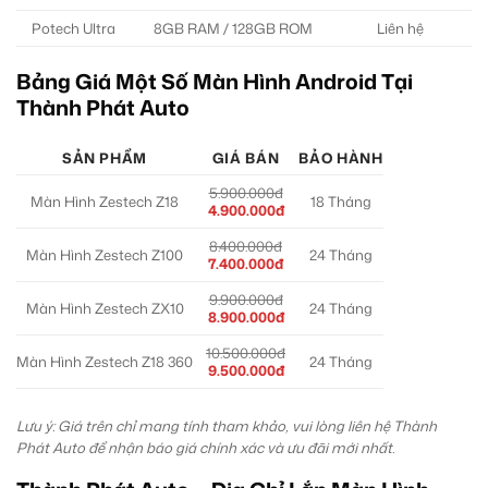
Potech Ultra
8GB RAM / 128GB ROM
Liên hệ
Bảng Giá Một Số Màn Hình Android Tại
Thành Phát Auto
SẢN PHẨM
GIÁ BÁN
BẢO HÀNH
5.900.000đ
Màn Hình Zestech Z18
18 Tháng
4.900.000đ
8.400.000đ
Màn Hình Zestech Z100
24 Tháng
7.400.000đ
9.900.000đ
Màn Hình Zestech ZX10
24 Tháng
8.900.000đ
10.500.000đ
Màn Hình Zestech Z18 360
24 Tháng
9.500.000đ
Lưu ý: Giá trên chỉ mang tính tham khảo, vui lòng liên hệ Thành
Phát Auto để nhận báo giá chính xác và ưu đãi mới nhất.