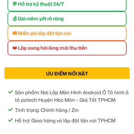
💬 Hỗ trợ kỹ thuật 24/7
💰 Giá niêm yết rõ ràng
🚚 Miễn phí lắp đặt tận nơi
❤️ Lắp xong hài lòng mới thu tiền
ƯU ĐIỂM NỔI BẬT
Sản phẩm: Nơi Lắp Màn Hình Android Ô Tô hình ô
tô potech Huyện Hóc Môn – Giá Tốt TPHCM
Tình trạng: Chính hãng / Zin
Hỗ trợ: Giao hàng và lắp đặt tận nơi TPHCM