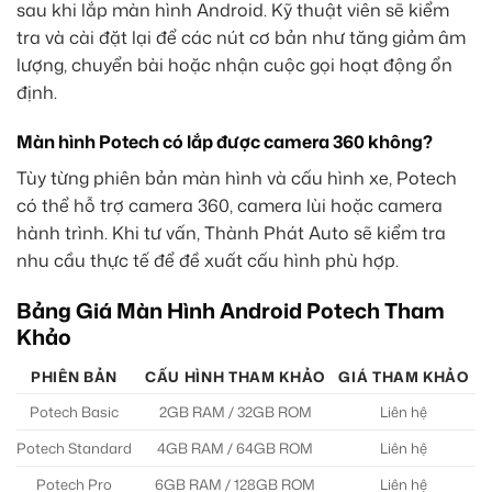
sau khi lắp màn hình Android. Kỹ thuật viên sẽ kiểm
tra và cài đặt lại để các nút cơ bản như tăng giảm âm
lượng, chuyển bài hoặc nhận cuộc gọi hoạt động ổn
định.
Màn hình Potech có lắp được camera 360 không?
Tùy từng phiên bản màn hình và cấu hình xe, Potech
có thể hỗ trợ camera 360, camera lùi hoặc camera
hành trình. Khi tư vấn, Thành Phát Auto sẽ kiểm tra
nhu cầu thực tế để đề xuất cấu hình phù hợp.
Bảng Giá Màn Hình Android Potech Tham
Khảo
PHIÊN BẢN
CẤU HÌNH THAM KHẢO
GIÁ THAM KHẢO
Potech Basic
2GB RAM / 32GB ROM
Liên hệ
N
Potech Standard
4GB RAM / 64GB ROM
Liên hệ
Potech Pro
6GB RAM / 128GB ROM
Liên hệ