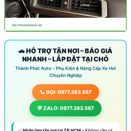
🚗 HỖ TRỢ TẬN NƠI – BÁO GIÁ
NHANH – LẮP ĐẶT TẠI CHỖ
Thành Phát Auto – Phụ Kiện & Nâng Cấp Xe Hơi
Chuyên Nghiệp
📞 GỌI: 0977.383.567
💬 ZALO: 0977.383.567
✅
Nhận làm tận nơi tại TP.HCM
– Không cần ra