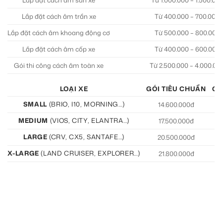
Lắp đặt cách âm trần xe
Từ 400.000 – 700.000
Lắp đặt cách âm khoang động cơ
Từ 500.000 – 800.000
Lắp đặt cách âm cốp xe
Từ 400.000 – 600.000
Gói thi công cách âm toàn xe
Từ 2.500.000 – 4.000.00
LOẠI XE
GÓI TIÊU CHUẨN
GÓ
SMALL
(BRIO, I10, MORNING…)
14.600.000đ
15
MEDIUM
(VIOS, CITY, ELANTRA…)
17.500.000đ
19
LARGE
(CRV, CX5, SANTAFE…)
20.500.000đ
21
X-LARGE
(LAND CRUISER, EXPLORER…)
21.800.000đ
22