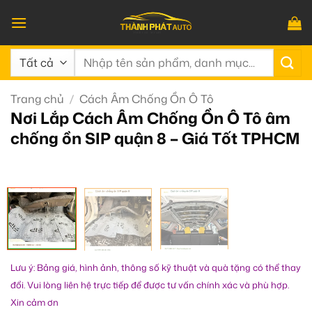
Bỏ
qua
nội
Tìm
dung
kiếm:
Trang chủ
/
Cách Âm Chống Ồn Ô Tô
Nơi Lắp Cách Âm Chống Ồn Ô Tô âm
chống ồn SIP quận 8 – Giá Tốt TPHCM
Lưu ý: Bảng giá, hình ảnh, thông số kỹ thuật và quà tặng có thể thay
đổi. Vui lòng liên hệ trực tiếp để được tư vấn chính xác và phù hợp.
Xin cảm ơn