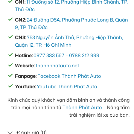
CN1:
11 Đường số 12, Phường Hiệp Bình Chánh, TP.
Thủ Đức
CN2:
24 Đường D5A, Phường Phước Long B, Quận
9, TP. Thủ Đức
CN3:
753 Nguyễn Ảnh Thủ, Phường Hiệp Thành,
Quận 12, TP. Hồ Chí Minh
Hotline:
0977 383 567
–
0788 212 999
Website:
thanhphatauto.net
Fanpage:
Facebook Thành Phát Auto
YouTube:
YouTube Thành Phát Auto
Kính chúc quý khách vạn dặm bình an và thành công
trên mọi hành trình từ
Thành Phát Auto
– Nâng tầm
trải nghiệm lái xe của bạn.
Đánh giá (0)