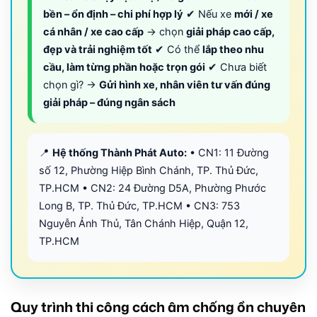
bền – ổn định – chi phí hợp lý
✔ Nếu xe
mới / xe
cá nhân / xe cao cấp
→ chọn
giải pháp cao cấp,
đẹp và trải nghiệm tốt
✔ Có thể
lắp theo nhu
cầu, làm từng phần hoặc trọn gói
✔ Chưa biết
chọn gì? →
Gửi hình xe, nhân viên tư vấn đúng
giải pháp – đúng ngân sách
📍
Hệ thống Thành Phát Auto:
• CN1: 11 Đường
số 12, Phường Hiệp Bình Chánh, TP. Thủ Đức,
TP.HCM • CN2: 24 Đường D5A, Phường Phước
Long B, TP. Thủ Đức, TP.HCM • CN3: 753
Nguyễn Ảnh Thủ, Tân Chánh Hiệp, Quận 12,
TP.HCM
Quy trình thi công cách âm chống ồn chuyên