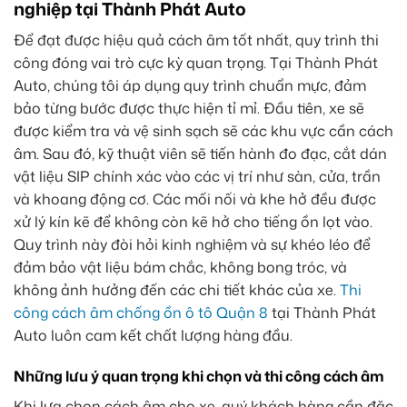
nghiệp tại Thành Phát Auto
Để đạt được hiệu quả cách âm tốt nhất, quy trình thi
công đóng vai trò cực kỳ quan trọng. Tại Thành Phát
Auto, chúng tôi áp dụng quy trình chuẩn mực, đảm
bảo từng bước được thực hiện tỉ mỉ. Đầu tiên, xe sẽ
được kiểm tra và vệ sinh sạch sẽ các khu vực cần cách
âm. Sau đó, kỹ thuật viên sẽ tiến hành đo đạc, cắt dán
vật liệu SIP chính xác vào các vị trí như sàn, cửa, trần
và khoang động cơ. Các mối nối và khe hở đều được
xử lý kín kẽ để không còn kẽ hở cho tiếng ồn lọt vào.
Quy trình này đòi hỏi kinh nghiệm và sự khéo léo để
đảm bảo vật liệu bám chắc, không bong tróc, và
không ảnh hưởng đến các chi tiết khác của xe.
Thi
công cách âm chống ồn ô tô Quận 8
tại Thành Phát
Auto luôn cam kết chất lượng hàng đầu.
Những lưu ý quan trọng khi chọn và thi công cách âm
Khi lựa chọn cách âm cho xe, quý khách hàng cần đặc