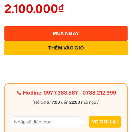
2.100.000
₫
MUA NGAY
THÊM VÀO GIỎ
📞 Hotline:
0977.383.567
-
0788.212.999
(Hỗ trợ từ
7:00
đến
22:00
mỗi ngày)