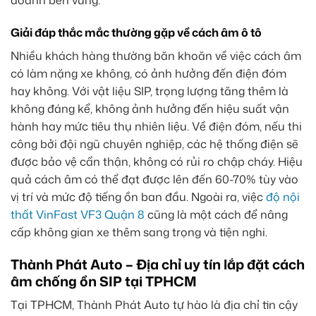
doanh bền vững.
Giải đáp thắc mắc thường gặp về cách âm ô tô
Nhiều khách hàng thường băn khoăn về việc cách âm
có làm nặng xe không, có ảnh hưởng đến điện đóm
hay không. Với vật liệu SIP, trọng lượng tăng thêm là
không đáng kể, không ảnh hưởng đến hiệu suất vận
hành hay mức tiêu thụ nhiên liệu. Về điện đóm, nếu thi
công bởi đội ngũ chuyên nghiệp, các hệ thống điện sẽ
được bảo vệ cẩn thận, không có rủi ro chập cháy. Hiệu
quả cách âm có thể đạt được lên đến 60-70% tùy vào
vị trí và mức độ tiếng ồn ban đầu. Ngoài ra, việc
độ nội
thất VinFast VF3 Quận 8
cũng là một cách để nâng
cấp không gian xe thêm sang trọng và tiện nghi.
Thành Phát Auto – Địa chỉ uy tín lắp đặt cách
âm chống ồn SIP tại TPHCM
Tại TPHCM, Thành Phát Auto tự hào là địa chỉ tin cậy