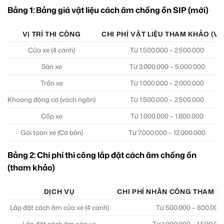
Bảng 1: Bảng giá vật liệu cách âm chống ồn SIP (mới)
VỊ TRÍ THI CÔNG
CHI PHÍ VẬT LIỆU THAM KHẢO (V
Cửa xe (4 cánh)
Từ 1.500.000 – 2.500.000
Sàn xe
Từ 3.000.000 – 5.000.000
Trần xe
Từ 1.000.000 – 2.000.000
Khoang động cơ (vách ngăn)
Từ 1.500.000 – 2.500.000
Cốp xe
Từ 1.000.000 – 1.800.000
Gói toàn xe (Cơ bản)
Từ 7.000.000 – 12.000.000
Bảng 2: Chi phí thi công lắp đặt cách âm chống ồn
(tham khảo)
DỊCH VỤ
CHI PHÍ NHÂN CÔNG THAM K
Lắp đặt cách âm cửa xe (4 cánh)
Từ 500.000 – 800.000
Lắp đặt cách âm sàn xe
Từ 1.000.000 – 1.500.00