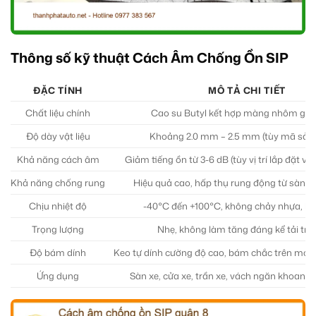
Thông số kỹ thuật Cách Âm Chống Ồn SIP
ĐẶC TÍNH
MÔ TẢ CHI TIẾT
Chất liệu chính
Cao su Butyl kết hợp màng nhôm gia
Độ dày vật liệu
Khoảng 2.0 mm – 2.5 mm (tùy mã sản
Khả năng cách âm
Giảm tiếng ồn từ 3-6 dB (tùy vị trí lắp đặt và 
Khả năng chống rung
Hiệu quả cao, hấp thụ rung động từ sàn, c
Chịu nhiệt độ
-40°C đến +100°C, không chảy nhựa, k
Trọng lượng
Nhẹ, không làm tăng đáng kể tải trọ
Độ bám dính
Keo tự dính cường độ cao, bám chắc trên mọi 
Ứng dụng
Sàn xe, cửa xe, trần xe, vách ngăn khoang 