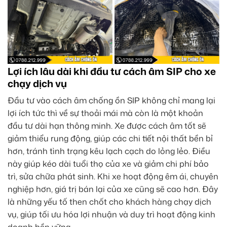
Lợi ích lâu dài khi đầu tư cách âm SIP cho xe
chạy dịch vụ
Đầu tư vào cách âm chống ồn SIP không chỉ mang lại
lợi ích tức thì về sự thoải mái mà còn là một khoản
đầu tư dài hạn thông minh. Xe được cách âm tốt sẽ
giảm thiểu rung động, giúp các chi tiết nội thất bền bỉ
hơn, tránh tình trạng kêu lạch cạch do lỏng lẻo. Điều
này giúp kéo dài tuổi thọ của xe và giảm chi phí bảo
trì, sửa chữa phát sinh. Khi xe hoạt động êm ái, chuyên
nghiệp hơn, giá trị bán lại của xe cũng sẽ cao hơn. Đây
là những yếu tố then chốt cho khách hàng chạy dịch
vụ, giúp tối ưu hóa lợi nhuận và duy trì hoạt động kinh