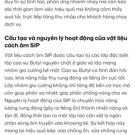
duy trì sự tỉnh táo, phản ứng nhanh nhạy mà còn kéo
dài thời gian làm việc hiệu quả mà không cảm thấy
quá tải, trực tiếp tăng thu nhập cho khách hàng chạy
dịch vụ.
Cấu tạo và nguyên lý hoạt động của vật liệu
cách âm SIP
Vật liệu cách âm SIP được cấu tạo từ các lớp đặc biệt:
lớp cao su Butyl nguyên chất ở giữa và lớp màng
nhôm gia cường bề mặt. Cao su Butyl có tính đàn hồi
cao, khả năng hấp thụ rung động và tiếng ồn cực tốt.
Lớp nhôm gia cường không chỉ tăng độ bền cơ học mà
còn giúp phản xạ nhiệt, góp phần chống nóng cho xe.
Nguyên lý hoạt động của SIP là chuyển hóa năng
lượng rung động (gây ra tiếng ồn) thành nhiệt năng và
tản đi, đồng thời tạo ra một lớp rào cản vật lý ngăn
chặn sóng âm truyền vào khoang lái. Sự kết hợp này
mang lại hiệu quả kép: vừa chống ồn, vừa chống rung