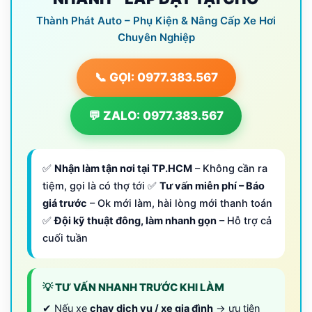
Thành Phát Auto – Phụ Kiện & Nâng Cấp Xe Hơi
Chuyên Nghiệp
📞 GỌI: 0977.383.567
💬 ZALO: 0977.383.567
✅
Nhận làm tận nơi tại TP.HCM
– Không cần ra
tiệm, gọi là có thợ tới ✅
Tư vấn miễn phí – Báo
giá trước
– Ok mới làm, hài lòng mới thanh toán
✅
Đội kỹ thuật đông, làm nhanh gọn
– Hỗ trợ cả
cuối tuần
💡 TƯ VẤN NHANH TRƯỚC KHI LÀM
✔ Nếu xe
chạy dịch vụ / xe gia đình
→ ưu tiên