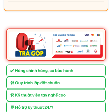
✔️ Hàng chính hãng, có bảo hành
🛠 Quy trình lắp đặt chuẩn
🛠 Kỹ thuật viên tay nghề cao
💬 Hỗ trợ kỹ thuật 24/7