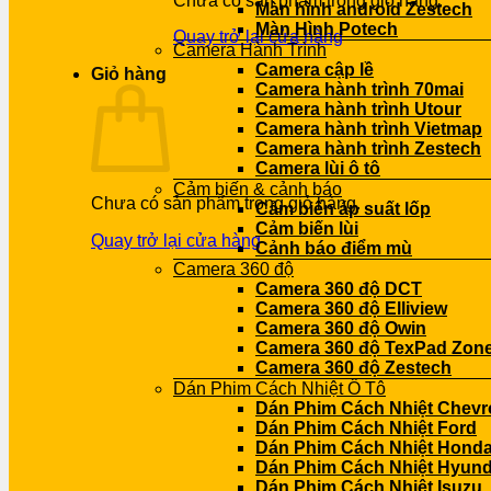
Chưa có sản phẩm trong giỏ hàng.
Màn hình android Zestech
Màn Hình Potech
Quay trở lại cửa hàng
Camera Hành Trình
Camera cập lề
Giỏ hàng
Camera hành trình 70mai
Camera hành trình Utour
Camera hành trình Vietmap
Camera hành trình Zestech
Camera lùi ô tô
Cảm biến & cảnh báo
Chưa có sản phẩm trong giỏ hàng.
Cảm biến áp suất lốp
Cảm biến lùi
Quay trở lại cửa hàng
Cảnh báo điểm mù
Camera 360 độ
Camera 360 độ DCT
Camera 360 độ Elliview
Camera 360 độ Owin
Camera 360 độ TexPad Zone
Camera 360 độ Zestech
Dán Phim Cách Nhiệt Ô Tô
Dán Phim Cách Nhiệt Chevr
Dán Phim Cách Nhiệt Ford
Dán Phim Cách Nhiệt Hond
Dán Phim Cách Nhiệt Hyund
Dán Phim Cách Nhiệt Isuzu