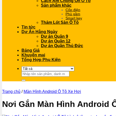
Cách Âm Chống Ồn Ô Tô
Sản phẩm khác
Cốp điện
Phủ gầm
Smart key
Thảm Lót Sàn Ô Tô
Tin tức
Dự Án Hằng Ngày
Dự án Quận 9
Dự án Quận 12
Dự án Quận Thủ Đức
Bảng Giá
Khuyến mại
Tổng Hợp Phụ Kiện
Tìm
kiếm:
Trang chủ
/
Màn Hình Android Ô Tô Xe Hơi
Nơi Gắn Màn Hình Android Ô