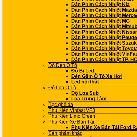
Dán Phim Cách Nhiệt Kia
Dán Phim Cách Nhiệt Mazda
Dán Phim Cách Nhiệt Merce
Dán Phim Cách Nhiệt MG
Dán Phim Cách Nhiệt Mitsub
Dán Phim Cách Nhiệt Nissa
Dán Phim Cách Nhiệt Peuge
Dán Phim Cách Nhiệt Suzuk
Dán Phim Cách Nhiệt Toyot
Dán Phim Cách Nhiệt VinFa
Dán Phim Cách Nhiệt TP. H
Độ Đèn Ô Tô
Độ Bi Led
Đèn Gầm Ô Tô Xe Hơi
Led nội thất
Độ Loa Ô Tô
Độ Loa Sub
Loa Trung Tâm
Bọc ghế da
Phụ Kiện Vinfast VF3
Phụ Kiện Limo Green
Phụ Kiện Xe Bán Tải
Phụ Kiện Xe Bán Tải Ford R
Sản phẩm khác