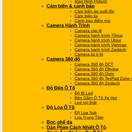
Màn Hình Potech
Cảm biến & cảnh báo
Cảm biến áp suất lốp
Cảm biến lùi
Cảnh báo điểm mù
Camera Hành Trình
Camera cập lề
Camera hành trình 70mai
Camera hành trình Utour
Camera hành trình Vietmap
Camera hành trình Zestech
Camera lùi ô tô
Camera 360 độ
Camera 360 độ DCT
Camera 360 độ Elliview
Camera 360 độ Owin
Camera 360 độ TexPad Zone 
Camera 360 độ Zestech
Độ Đèn Ô Tô
Độ Bi Led
Đèn Gầm Ô Tô Xe Hơi
Led nội thất
Độ Loa Ô Tô
Độ Loa Sub
Loa Trung Tâm
Bọc ghế da
Dán Phim Cách Nhiệt Ô Tô