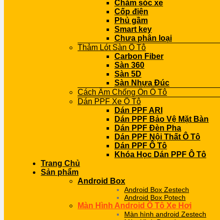
Chăm sóc xe
Cốp điện
Phủ gầm
Smart key
Chưa phân loại
Thảm Lót Sàn Ô Tô
Carbon Fiber
Sàn 360
Sàn 5D
Sàn Nhựa Đúc
Cách Âm Chống Ồn Ô Tô
Dán PPF Xe Ô Tô
Dán PPF ARI
Dán PPF Bảo Vệ Mặt Bàn
Dán PPF Đèn Pha
Dán PPF Nội Thất Ô Tô
Dán PPF Ô Tô
Khóa Học Dán PPF Ô Tô
Trang Chủ
Sản phẩm
Android Box
Android Box Zestech
Android Box Potech
Màn Hình Android Ô Tô Xe Hơi
Màn hình android Zestech