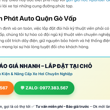
hi lái xe tại những cung đường phức tạp.
nh Phát Auto Quận Gò Vấp
nh và an toàn, việc lắp đặt đòi hỏi kỹ thuật viên phải có
p, chúng tôi tự hào có đội ngũ kỹ thuật viên chuyên nghiệ
g cắt trích dây điện, giữ nguyên bảo hành và hệ thống điệ
mang lại sự hài lòng tuyệt đối cho khách hàng.
BÁO GIÁ NHANH – LẮP ĐẶT TẠI CHỖ
ụ Kiện & Nâng Cấp Xe Hơi Chuyên Nghiệp
.567
💬 ZALO: 0977.383.567
, gọi là có thợ tới ✅
Tư vấn miễn phí – Báo giá trước
– Ok mới là