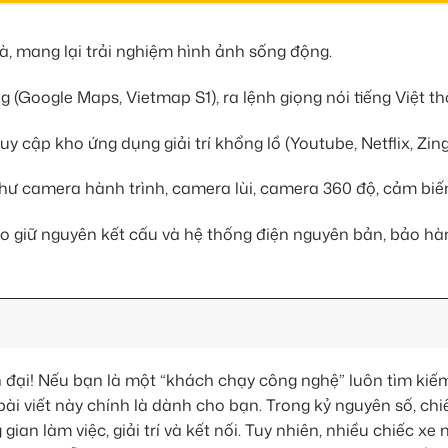
, mang lại trải nghiệm hình ảnh sống động.
 (Google Maps, Vietmap S1), ra lệnh giọng nói tiếng Việt t
uy cập kho ứng dụng giải trí khổng lồ (Youtube, Netflix, Zin
 như camera hành trình, camera lùi, camera 360 độ, cảm biến
o giữ nguyên kết cấu và hệ thống điện nguyên bản, bảo hàn
n đại! Nếu bạn là một “khách chạy công nghệ” luôn tìm ki
 bài viết này chính là dành cho bạn. Trong kỷ nguyên số, chi
ian làm việc, giải trí và kết nối. Tuy nhiên, nhiều chiếc xe