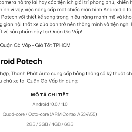
amera hỗ trợ lái hay các tiện ích giải trí phong phú, khiến 
Chính vì vậy, việc nâng cấp một chiếc màn hình Android ô tô
 Potech với thiết kế sang trọng, hiệu năng mạnh mẽ và kho
ông gian nội thất xe của bạn trở nên thông minh và tiện nghi
ết về sản phẩm này tại Quận Gò Vấp!
roid Potech
hợp, Thành Phát Auto cung cấp bảng thông số kỹ thuật chi
 chủ xe tại Quận Gò Vấp tin dùng:
MÔ TẢ CHI TIẾT
Android 10.0 / 11.0
Quad-core / Octa-core (ARM Cortex A53/A55)
2GB / 3GB / 4GB / 6GB