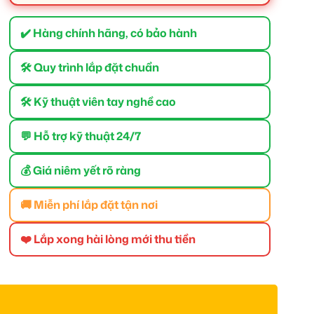
✔️ Hàng chính hãng, có bảo hành
🛠 Quy trình lắp đặt chuẩn
🛠 Kỹ thuật viên tay nghề cao
💬 Hỗ trợ kỹ thuật 24/7
💰 Giá niêm yết rõ ràng
🚚 Miễn phí lắp đặt tận nơi
❤️ Lắp xong hài lòng mới thu tiền