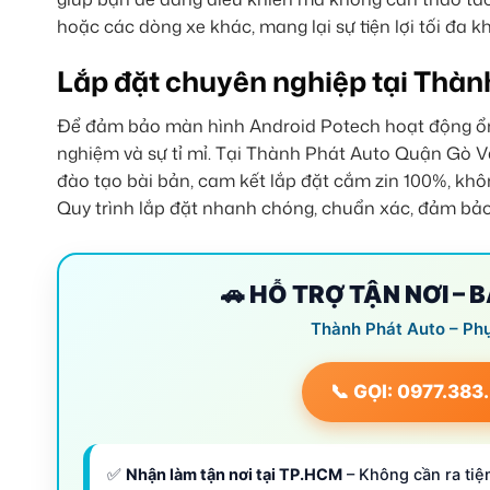
hoặc các dòng xe khác, mang lại sự tiện lợi tối đa k
Lắp đặt chuyên nghiệp tại Thà
Để đảm bảo màn hình Android Potech hoạt động ổn đị
nghiệm và sự tỉ mỉ. Tại Thành Phát Auto Quận Gò Vấ
đào tạo bài bản, cam kết lắp đặt cắm zin 100%, khôn
Quy trình lắp đặt nhanh chóng, chuẩn xác, đảm bảo 
🚗 HỖ TRỢ TẬN NƠI – 
Thành Phát Auto – Ph
📞 GỌI: 0977.383
✅
Nhận làm tận nơi tại TP.HCM
– Không cần ra tiệm