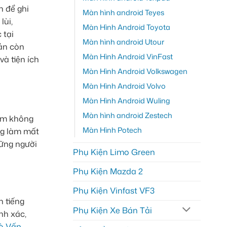
h để ghi
Màn hình android Teyes
lùi,
Màn Hình Android Toyota
 tại
Màn hình android Utour
bản còn
Màn Hình Android VinFast
và tiện ích
Màn Hình Android Volkswagen
Màn Hình Android Volvo
Màn Hình Android Wuling
Màn hình android Zestech
tầm không
Màn Hình Potech
ng làm mất
hững người
Phụ Kiện Limo Green
Phụ Kiện Mazda 2
Phụ Kiện Vinfast VF3
n tiếng
Phụ Kiện Xe Bán Tải
nh xác,
ò Vấp