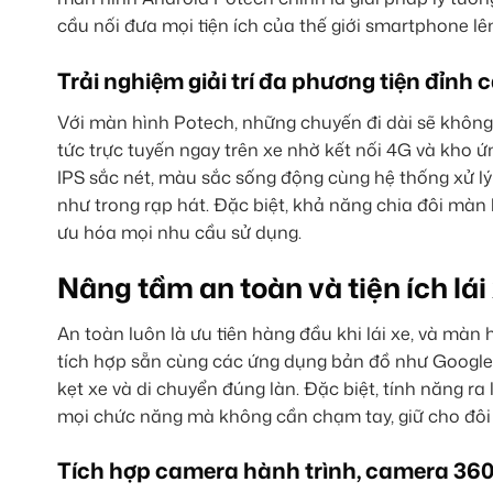
cầu nối đưa mọi tiện ích của thế giới smartphone lê
Trải nghiệm giải trí đa phương tiện đỉnh 
Với màn hình Potech, những chuyến đi dài sẽ không
tức trực tuyến ngay trên xe nhờ kết nối 4G và kho
IPS sắc nét, màu sắc sống động cùng hệ thống xử lý
như trong rạp hát. Đặc biệt, khả năng chia đôi màn
ưu hóa mọi nhu cầu sử dụng.
Nâng tầm an toàn và tiện ích lái
An toàn luôn là ưu tiên hàng đầu khi lái xe, và màn 
tích hợp sẵn cùng các ứng dụng bản đồ như Google
kẹt xe và di chuyển đúng làn. Đặc biệt, tính năng r
mọi chức năng mà không cần chạm tay, giữ cho đôi
Tích hợp camera hành trình, camera 360