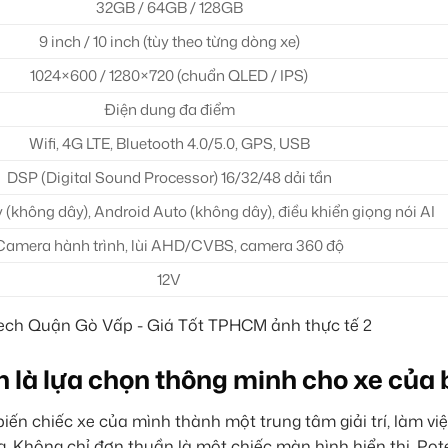
32GB / 64GB / 128GB
9 inch / 10 inch (tùy theo từng dòng xe)
1024×600 / 1280×720 (chuẩn QLED / IPS)
Điện dung đa điểm
Wifi, 4G LTE, Bluetooth 4.0/5.0, GPS, USB
DSP (Digital Sound Processor) 16/32/48 dải tần
 (không dây), Android Auto (không dây), điều khiển giọng nói AI
Camera hành trình, lùi AHD/CVBS, camera 360 độ
12V
h là lựa chọn thông minh cho xe của
n chiếc xe của mình thành một trung tâm giải trí, làm việ
g. Không chỉ đơn thuần là một chiếc màn hình hiển thị, Pot