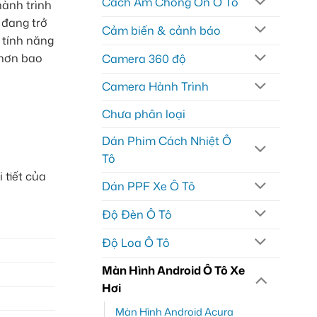
Cách Âm Chống Ồn Ô Tô
hành trình
 đang trở
Cảm biến & cảnh báo
 tính năng
 hơn bao
Camera 360 độ
Camera Hành Trình
Chưa phân loại
Dán Phim Cách Nhiệt Ô
Tô
 tiết của
Dán PPF Xe Ô Tô
Độ Đèn Ô Tô
Độ Loa Ô Tô
Màn Hình Android Ô Tô Xe
Hơi
Màn Hình Android Acura