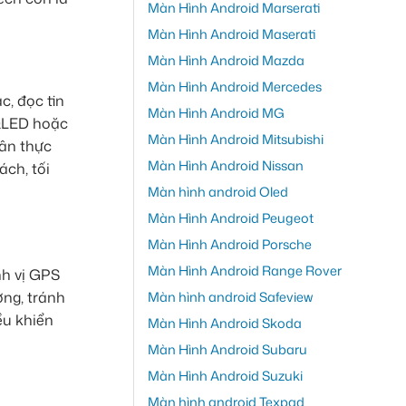
Màn Hình Android Marserati
Màn Hình Android Maserati
Màn Hình Android Mazda
Màn Hình Android Mercedes
, đọc tin
Màn Hình Android MG
 QLED hoặc
Màn Hình Android Mitsubishi
hân thực
Màn Hình Android Nissan
ch, tối
Màn hình android Oled
Màn Hình Android Peugeot
Màn Hình Android Porsche
Màn Hình Android Range Rover
nh vị GPS
ng, tránh
Màn hình android Safeview
ều khiển
Màn Hình Android Skoda
Màn Hình Android Subaru
Màn Hình Android Suzuki
Màn hình android Texpad