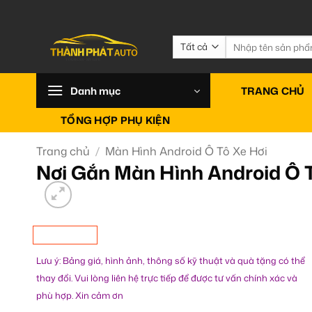
Bỏ
qua
nội
Tìm
kiếm:
dung
Danh mục
TRANG CHỦ
TỔNG HỢP PHỤ KIỆN
Trang chủ
/
Màn Hình Android Ô Tô Xe Hơi
Nơi Gắn Màn Hình Android Ô 
Lưu ý: Bảng giá, hình ảnh, thông số kỹ thuật và quà tặng có thể
thay đổi. Vui lòng liên hệ trực tiếp để được tư vấn chính xác và
phù hợp. Xin cảm ơn