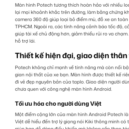
Màn hình Potech tương thích hoàn hảo với nhiều loạ
lại mọi khoảnh khắc trên đường, làm bằng chứng khi
camera 360 độ giúp loại bỏ điểm mù, đỗ xe an toàn 
TPHCM. Ngoài ra, các tính năng cảnh báo tốc độ, c
giúp tài xế chủ động hơn, giảm thiểu rủi ro va chạm.
hỗ trợ lái.
Thiết kế hiện đại, giao diện thân
Potech không chỉ mạnh về tính năng mà còn nổi bật 
gian nội thất của xe bạn. Màn hình được thiết kế ri
đi vẻ đẹp nguyên bản của taplo. Giao diện người dù
chưa quen với công nghệ màn hình Android.
Tối ưu hóa cho người dùng Việt
Một điểm cộng lớn của màn hình Android Potech là 
Việt dễ hiểu đến trợ lý giọng nói Kiki thông minh có
giúp bạn dễ dàng điều khiển mà không cần thao tác 