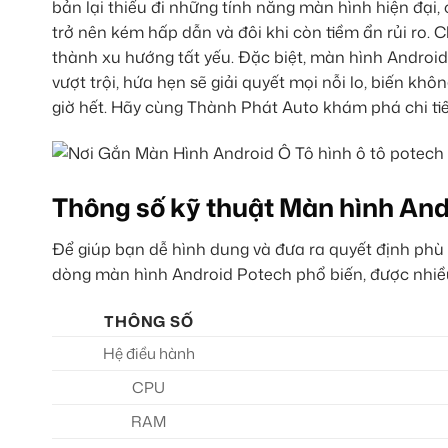
bản lại thiếu đi những tính năng màn hình hiện đại, c
trở nên kém hấp dẫn và đôi khi còn tiềm ẩn rủi ro. 
thành xu hướng tất yếu. Đặc biệt, màn hình Android
vượt trội, hứa hẹn sẽ giải quyết mọi nỗi lo, biến kh
giờ hết. Hãy cùng Thành Phát Auto khám phá chi ti
Thông số kỹ thuật Màn hình And
Để giúp bạn dễ hình dung và đưa ra quyết định phù 
dòng màn hình Android Potech phổ biến, được nhiều
THÔNG SỐ
Hệ điều hành
CPU
RAM