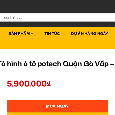
SẢN PHẨM
TIN TỨC
DỰ ÁN HẰNG NGÀY
Tô hình ô tô potech Quận Gò Vấp 
5.900.000
₫
MUA NGAY