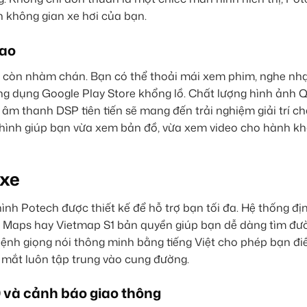
n không gian xe hơi của bạn.
cao
 còn nhàm chán. Bạn có thể thoải mái xem phim, nghe nhạc
 ứng dụng Google Play Store khổng lồ. Chất lượng hình ảnh
 âm thanh DSP tiên tiến sẽ mang đến trải nghiệm giải trí c
 hình giúp bạn vừa xem bản đồ, vừa xem video cho hành khá
 xe
hình Potech được thiết kế để hỗ trợ bạn tối đa. Hệ thống đị
 Maps hay Vietmap S1 bản quyền giúp bạn dễ dàng tìm đườ
a lệnh giọng nói thông minh bằng tiếng Việt cho phép bạn đi
 mắt luôn tập trung vào cung đường.
 và cảnh báo giao thông