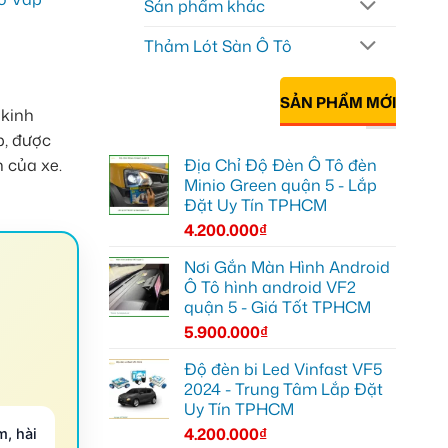
Sản phẩm khác
Thảm Lót Sàn Ô Tô
SẢN PHẨM MỚI
 kinh
p, được
Địa Chỉ Độ Đèn Ô Tô đèn
n của xe.
Minio Green quận 5 - Lắp
Đặt Uy Tín TPHCM
4.200.000
₫
Nơi Gắn Màn Hình Android
Ô Tô hình android VF2
quận 5 - Giá Tốt TPHCM
5.900.000
₫
Độ đèn bi Led Vinfast VF5
2024 - Trung Tâm Lắp Đặt
Uy Tín TPHCM
4.200.000
₫
m, hài