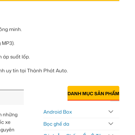
hông minh.
g MP3).
 áp suất lốp.
h uy tín tại Thành Phát Auto.
DANH MỤC SẢN PHẨM
Android Box
ếm những
ếc xe
Bọc ghế da
 nguyên