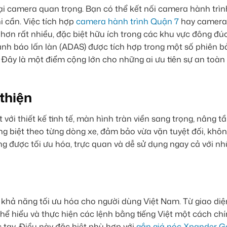
i camera quan trọng. Bạn có thể kết nối camera hành trìn
 cần. Việc tích hợp
camera hành trình Quận 7
hay camera 
hơn rất nhiều, đặc biệt hữu ích trong các khu vực đông đúc
ảnh báo lấn làn (ADAS) được tích hợp trong một số phiên 
 Đây là một điểm cộng lớn cho những ai ưu tiên sự an toàn 
 thiện
với thiết kế tinh tế, màn hình tràn viền sang trọng, nâng 
êng biệt theo từng dòng xe, đảm bảo vừa vặn tuyệt đối, khô
ng được tối ưu hóa, trực quan và dễ sử dụng ngay cả với n
khả năng tối ưu hóa cho người dùng Việt Nam. Từ giao diệ
 thể hiểu và thực hiện các lệnh bằng tiếng Việt một cách chí
tay. Điều này đặc biệt phù hợp với
gắn giá nóc Xpander G