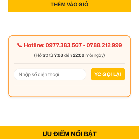
THÊM VÀO GIỎ
📞 Hotline:
0977.383.567
-
0788.212.999
(Hỗ trợ từ
7:00
đến
22:00
mỗi ngày)
ƯU ĐIỂM NỔI BẬT