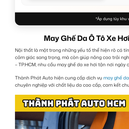
*Áp dụng tùy khu v
May Ghế Da Ô Tô Xe Hơ
Nội thất là một trong những yếu tố thể hiện rõ cá t
cảm giác sang trọng, mà còn giúp nâng cao trải ngh
– TP.HCM, nhu cầu may ghế da xe hơi tận nơi ngày cà
Thành Phát Auto hiện cung cấp dịch vụ
may ghế da
chuyên nghiệp với chất liệu da cao cấp, cam kết ch