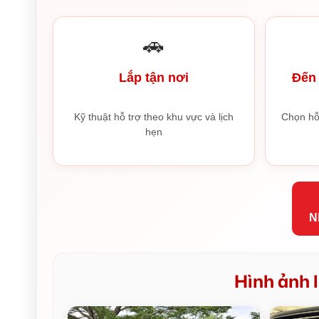
🚗
Lắp tận nơi
Đến 
Kỹ thuật hỗ trợ theo khu vực và lịch
Chọn hỗ
hẹn
N
Hình ảnh l