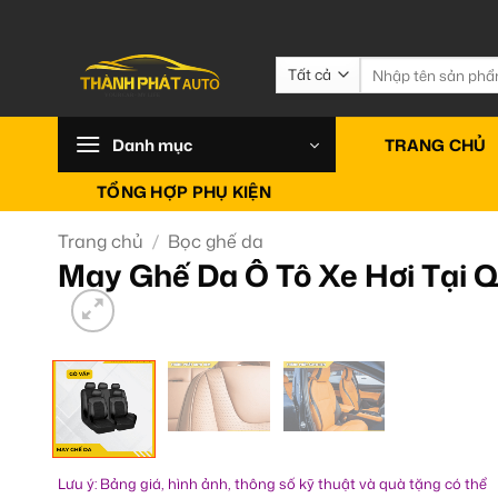
Bỏ
qua
nội
Tìm
kiếm:
dung
Danh mục
TRANG CHỦ
TỔNG HỢP PHỤ KIỆN
Trang chủ
/
Bọc ghế da
May Ghế Da Ô Tô Xe Hơi Tại 
Lưu ý: Bảng giá, hình ảnh, thông số kỹ thuật và quà tặng có thể