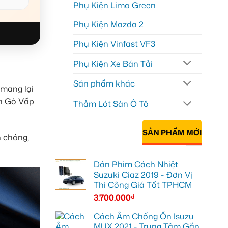
Phụ Kiện Limo Green
Phụ Kiện Mazda 2
Phụ Kiện Vinfast VF3
Phụ Kiện Xe Bán Tải
Sản phẩm khác
 mang lại
ận Gò Vấp
Thảm Lót Sàn Ô Tô
SẢN PHẨM MỚI
h chóng,
Dán Phim Cách Nhiệt
Suzuki Ciaz 2019 - Đơn Vị
Thi Công Giá Tốt TPHCM
3.700.000
₫
Cách Âm Chống Ồn Isuzu
MUX 2021 - Trung Tâm Gắn