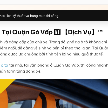
ực, lịch kỹ thuật và hạng mục thi công.
i Tại Quận Gò Vấp 1️⃣ 【Dịch Vụ】™
ính và đẳng cấp của chủ xe. Trong đó, ghế da ô tô không chỉ
iệm ngồi, dễ dàng vệ sinh và bền bỉ theo thời gian. Tại Qu
ng được ưa chuộng bởi tính tiện lợi và hiệu quả thực tế.
 ô tô
tại nhà, tại văn phòng ở Quận Gò Vấp, thi công nhan
uẩn form từng dòng xe.