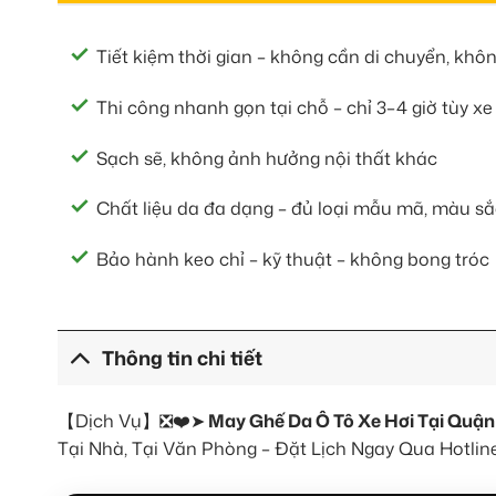
Tiết kiệm thời gian – không cần di chuyển, khô
Thi công nhanh gọn tại chỗ – chỉ 3–4 giờ tùy xe
Sạch sẽ, không ảnh hưởng nội thất khác
Chất liệu da đa dạng – đủ loại mẫu mã, màu sắ
Bảo hành keo chỉ – kỹ thuật – không bong tróc
Thông tin chi tiết
【Dịch Vụ】❎❤️➤
May Ghế Da Ô Tô Xe Hơi Tại Quậ
Tại Nhà, Tại Văn Phòng – Đặt Lịch Ngay Qua Hotlin