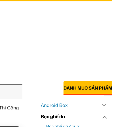
DANH MỤC SẢN PHẨM
Android Box
Thi Công
Bọc ghế da
Bọc ghế da Acura