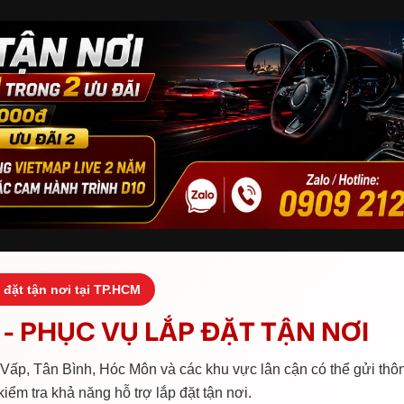
 đặt tận nơi tại TP.HCM
- PHỤC VỤ LẮP ĐẶT TẬN NƠI
ấp, Tân Bình, Hóc Môn và các khu vực lân cận có thể gửi thôn
iểm tra khả năng hỗ trợ lắp đặt tận nơi.