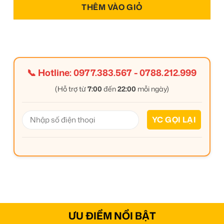
THÊM VÀO GIỎ
📞 Hotline:
0977.383.567
-
0788.212.999
(Hỗ trợ từ
7:00
đến
22:00
mỗi ngày)
ƯU ĐIỂM NỔI BẬT