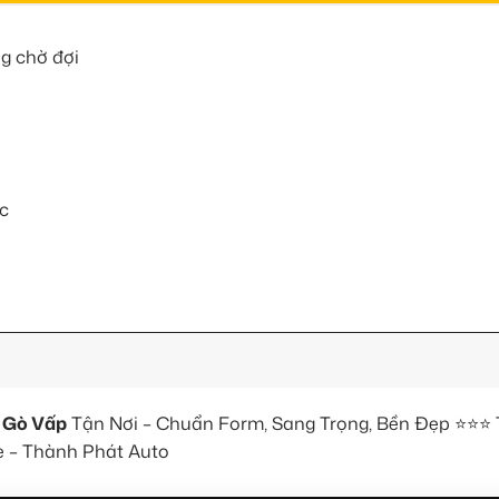
ng chờ đợi
c
n Gò Vấp
Tận Nơi – Chuẩn Form, Sang Trọng, Bền Đẹp ⭐⭐⭐ 
e – Thành Phát Auto