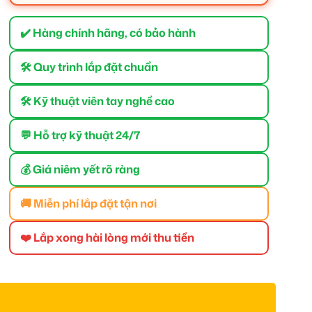
✔️ Hàng chính hãng, có bảo hành
🛠 Quy trình lắp đặt chuẩn
🛠 Kỹ thuật viên tay nghề cao
💬 Hỗ trợ kỹ thuật 24/7
💰 Giá niêm yết rõ ràng
🚚 Miễn phí lắp đặt tận nơi
❤️ Lắp xong hài lòng mới thu tiền