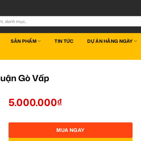
SẢN PHẨM
TIN TỨC
DỰ ÁN HẰNG NGÀY
Quận Gò Vấp
5.000.000
₫
MUA NGAY