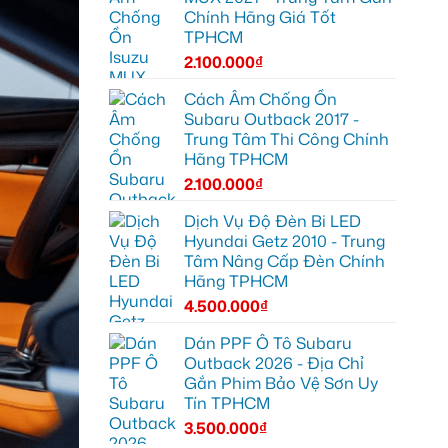
Chính Hãng Giá Tốt
TPHCM
2.100.000
₫
Cách Âm Chống Ồn
Subaru Outback 2017 -
Trung Tâm Thi Công Chính
Hãng TPHCM
2.100.000
₫
Dịch Vụ Độ Đèn Bi LED
Hyundai Getz 2010 - Trung
Tâm Nâng Cấp Đèn Chính
Hãng TPHCM
4.500.000
₫
Dán PPF Ô Tô Subaru
Outback 2026 - Địa Chỉ
Gắn Phim Bảo Vệ Sơn Uy
Tín TPHCM
3.500.000
₫