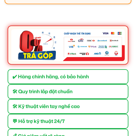
✔️ Hàng chính hãng, có bảo hành
🛠 Quy trình lắp đặt chuẩn
🛠 Kỹ thuật viên tay nghề cao
💬 Hỗ trợ kỹ thuật 24/7
💰 Giá niêm yết rõ ràng