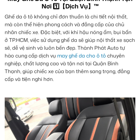
Nơi 1️⃣【Dịch Vụ】™
Ghế da ô tô không chỉ đơn thuần là chi tiết nội thất,
mà còn thể hiện phong cách và đẳng cấp của chủ
nhân chiếc xe. Đặc biệt, với khí hậu nóng ẩm, bụi bẩn
ở TP.HCM, việc sử dụng ghế da sẽ giúp nội thất xe sạch
sẽ, dễ vệ sinh và luôn bền đẹp. Thành Phát Auto tự
hào cung cấp dịch vụ
may ghế da cho ô tô
chuyên
nghiệp, chất lượng cao và tận nơi tại Quận Bình
Thạnh, giúp chiếc xe của bạn thêm sang trọng, đẳng
cấp và tiện nghi hơn.