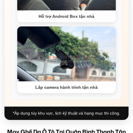
Hỗ trợ Android Box tận nhà
Lắp camera hành trình tận nhà
*Áp dụng tùy khu vực, lịch kỹ thuật và hạng mục thi công.
May Ghế Da Ô Tô Tại Quận Bình Thạnh Tận