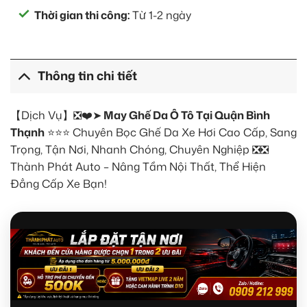
Thời gian thi công:
Từ 1-2 ngày
Thông tin chi tiết
【Dịch Vụ】❎❤️➤
May Ghế Da Ô Tô Tại Quận Bình
Thạnh
⭐⭐⭐ Chuyên Bọc Ghế Da Xe Hơi Cao Cấp, Sang
Trọng, Tận Nơi, Nhanh Chóng, Chuyên Nghiệp ❎❎
Thành Phát Auto – Nâng Tầm Nội Thất, Thể Hiện
Đẳng Cấp Xe Bạn!