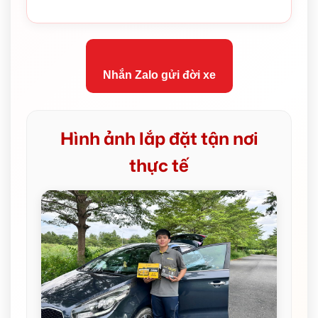
Nhắn Zalo gửi đời xe
Hình ảnh lắp đặt tận nơi
thực tế