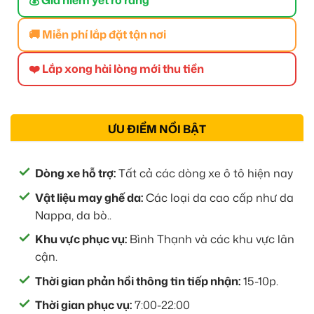
🚚 Miễn phí lắp đặt tận nơi
❤️ Lắp xong hài lòng mới thu tiền
ƯU ĐIỂM NỔI BẬT
Dòng xe hỗ trợ:
Tất cả các dòng xe ô tô hiện nay
Vật liệu may ghế da:
Các loại da cao cấp như da
Nappa, da bò..
Khu vực phục vụ:
Bình Thạnh và các khu vực lân
cận.
Thời gian phản hồi thông tin tiếp nhận:
15-10p.
Thời gian phục vụ:
7:00-22:00