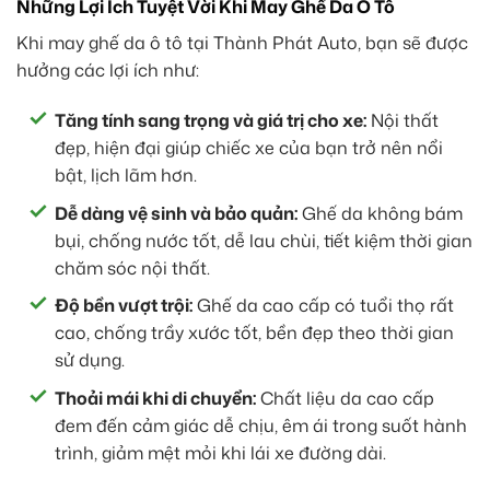
Những Lợi Ích Tuyệt Vời Khi May Ghế Da Ô Tô
Khi may ghế da ô tô tại Thành Phát Auto, bạn sẽ được
hưởng các lợi ích như:
Tăng tính sang trọng và giá trị cho xe:
Nội thất
đẹp, hiện đại giúp chiếc xe của bạn trở nên nổi
bật, lịch lãm hơn.
Dễ dàng vệ sinh và bảo quản:
Ghế da không bám
bụi, chống nước tốt, dễ lau chùi, tiết kiệm thời gian
chăm sóc nội thất.
Độ bền vượt trội:
Ghế da cao cấp có tuổi thọ rất
cao, chống trầy xước tốt, bền đẹp theo thời gian
sử dụng.
Thoải mái khi di chuyển:
Chất liệu da cao cấp
đem đến cảm giác dễ chịu, êm ái trong suốt hành
trình, giảm mệt mỏi khi lái xe đường dài.