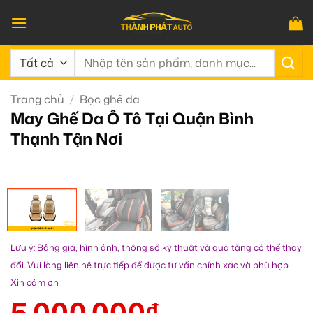
Bỏ
qua
nội
Tìm
dung
kiếm:
Trang chủ
/
Bọc ghế da
May Ghế Da Ô Tô Tại Quận Bình
Thạnh Tận Nơi
Lưu ý: Bảng giá, hình ảnh, thông số kỹ thuật và quà tặng có thể thay
đổi. Vui lòng liên hệ trực tiếp để được tư vấn chính xác và phù hợp.
Xin cảm ơn
5.000.000
₫