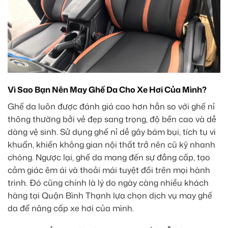
Vì Sao Bạn Nên May Ghế Da Cho Xe Hơi Của Mình?
Ghế da luôn được đánh giá cao hơn hẳn so với ghế nỉ
thông thường bởi vẻ đẹp sang trọng, độ bền cao và dễ
dàng vệ sinh. Sử dụng ghế nỉ dễ gây bám bụi, tích tụ vi
khuẩn, khiến không gian nội thất trở nên cũ kỹ nhanh
chóng. Ngược lại, ghế da mang đến sự đẳng cấp, tạo
cảm giác êm ái và thoải mái tuyệt đối trên mọi hành
trình. Đó cũng chính là lý do ngày càng nhiều khách
hàng tại Quận Bình Thạnh lựa chọn dịch vụ may ghế
da để nâng cấp xe hơi của mình.