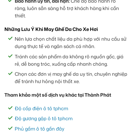
Bảo hành uy tín, dài hạn:
Chế độ bảo hành rõ
ràng, luôn sẵn sàng hỗ trợ khách hàng khi cần
thiết.
Những Lưu Ý Khi May Ghế Da Cho Xe Hơi
Nên lựa chọn chất liệu da phù hợp với nhu cầu sử
dụng thực tế và ngân sách cá nhân.
Tránh các sản phẩm da không rõ nguồn gốc, giá
rẻ, dễ bong tróc, xuống cấp nhanh chóng.
Chọn các đơn vị may ghế da uy tín, chuyên nghiệp
để tránh hư hỏng nội thất xe.
Tham khảo một số dịch vụ khác tại Thành Phát
Độ cốp điện ô tô tphcm
Độ gương gập ô tô tphcm
Phủ gầm ô tô gần đây