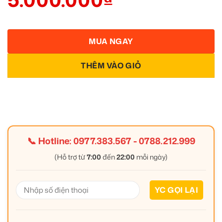
MUA NGAY
THÊM VÀO GIỎ
📞 Hotline:
0977.383.567
-
0788.212.999
(Hỗ trợ từ
7:00
đến
22:00
mỗi ngày)