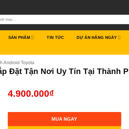
SẢN PHẨM
TIN TỨC
DỰ ÁN HẰNG NGÀY
h Android Toyota
p Đặt Tận Nơi Uy Tín Tại Thành P
4.900.000
₫
MUA NGAY