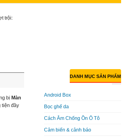
 trội:
DANH MỤC SẢN PHẨM
Android Box
ang bị
Màn
 tiện đầy
Bọc ghế da
Cách Âm Chống Ồn Ô Tô
Cảm biến & cảnh báo