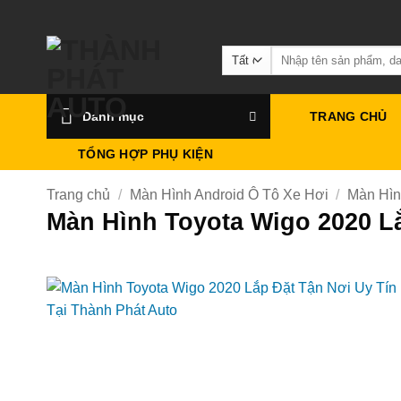
Bỏ
qua
Tìm
nội
kiếm:
dung
Danh mục
TRANG CHỦ
TỔNG HỢP PHỤ KIỆN
Trang chủ
/
Màn Hình Android Ô Tô Xe Hơi
/
Màn Hìn
Màn Hình Toyota Wigo 2020 Lắ