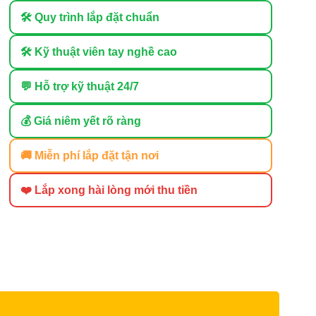
🛠 Quy trình lắp đặt chuẩn
🛠 Kỹ thuật viên tay nghề cao
💬 Hỗ trợ kỹ thuật 24/7
💰 Giá niêm yết rõ ràng
🚚 Miễn phí lắp đặt tận nơi
❤️ Lắp xong hài lòng mới thu tiền