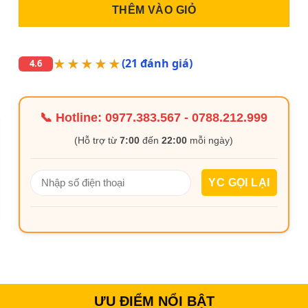
THÊM VÀO GIỎ
★★★★★
(21 đánh giá)
4.6
📞 Hotline:
0977.383.567
-
0788.212.999
(Hỗ trợ từ
7:00
đến
22:00
mỗi ngày)
ƯU ĐIỂM NỔI BẬT