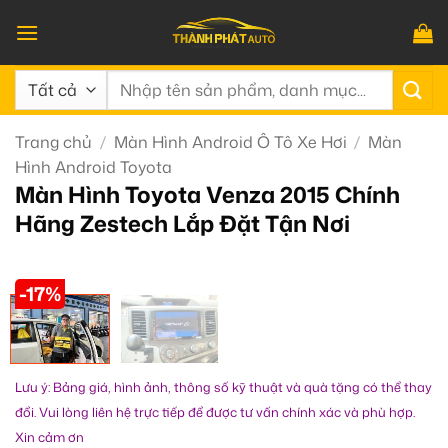
Bỏ
qua
nội
Tìm
dung
kiếm:
Trang chủ
/
Màn Hình Android Ô Tô Xe Hơi
/
Màn
Hình Android Toyota
Màn Hình Toyota Venza 2015 Chính
Hãng Zestech Lắp Đặt Tận Nơi
-17%
Lưu ý: Bảng giá, hình ảnh, thông số kỹ thuật và quà tặng có thể thay
đổi. Vui lòng liên hệ trực tiếp để được tư vấn chính xác và phù hợp.
Xin cảm ơn