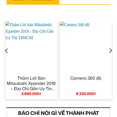
–
Thảm Lót Sàn
Camera 360 độ
Mitsubishi Xpander 2019
– Địa Chỉ Gắn Uy Tín
TPHCM
2.690.000
₫
9.300.000
₫
BÁO CHÍ NÓI GÌ VỀ THÀNH PHÁT