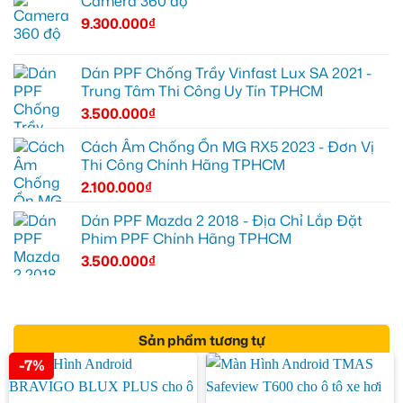
Camera 360 độ
9.300.000
₫
Dán PPF Chống Trầy Vinfast Lux SA 2021 -
Trung Tâm Thi Công Uy Tín TPHCM
3.500.000
₫
Cách Âm Chống Ồn MG RX5 2023 - Đơn Vị
Thi Công Chính Hãng TPHCM
2.100.000
₫
Dán PPF Mazda 2 2018 - Địa Chỉ Lắp Đặt
Phim PPF Chính Hãng TPHCM
3.500.000
₫
Sản phẩm tương tự
-7%