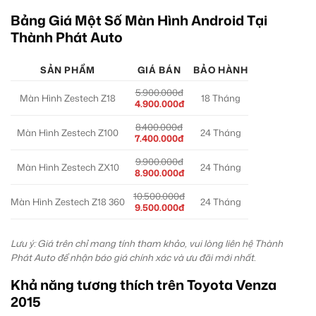
Bảng Giá Một Số Màn Hình Android Tại
Thành Phát Auto
SẢN PHẨM
GIÁ BÁN
BẢO HÀNH
5.900.000đ
Màn Hình Zestech Z18
18 Tháng
4.900.000đ
8.400.000đ
Màn Hình Zestech Z100
24 Tháng
7.400.000đ
9.900.000đ
Màn Hình Zestech ZX10
24 Tháng
8.900.000đ
10.500.000đ
Màn Hình Zestech Z18 360
24 Tháng
9.500.000đ
Lưu ý: Giá trên chỉ mang tính tham khảo, vui lòng liên hệ Thành
Phát Auto để nhận báo giá chính xác và ưu đãi mới nhất.
Khả năng tương thích trên Toyota Venza
2015