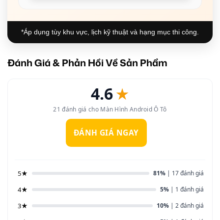
*Áp dụng tùy khu vực, lịch kỹ thuật và hạng mục thi công.
Đánh Giá & Phản Hồi Về Sản Phẩm
4.6
★
21 đánh giá cho Màn Hình Android Ô Tô
ĐÁNH GIÁ NGAY
5★
81%
| 17 đánh giá
4★
5%
| 1 đánh giá
3★
10%
| 2 đánh giá